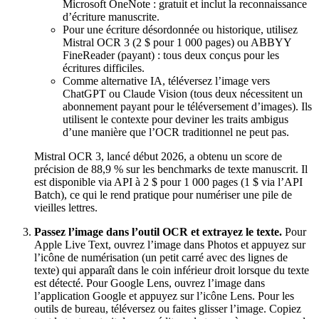
Microsoft OneNote : gratuit et inclut la reconnaissance
d’écriture manuscrite.
Pour une écriture désordonnée ou historique, utilisez
Mistral OCR 3 (2 $ pour 1 000 pages) ou ABBYY
FineReader (payant) : tous deux conçus pour les
écritures difficiles.
Comme alternative IA, téléversez l’image vers
ChatGPT ou Claude Vision (tous deux nécessitent un
abonnement payant pour le téléversement d’images). Ils
utilisent le contexte pour deviner les traits ambigus
d’une manière que l’OCR traditionnel ne peut pas.
Mistral OCR 3, lancé début 2026, a obtenu un score de
précision de 88,9 % sur les benchmarks de texte manuscrit. Il
est disponible via API à 2 $ pour 1 000 pages (1 $ via l’API
Batch), ce qui le rend pratique pour numériser une pile de
vieilles lettres.
Passez l’image dans l’outil OCR et extrayez le texte.
Pour
Apple Live Text, ouvrez l’image dans Photos et appuyez sur
l’icône de numérisation (un petit carré avec des lignes de
texte) qui apparaît dans le coin inférieur droit lorsque du texte
est détecté. Pour Google Lens, ouvrez l’image dans
l’application Google et appuyez sur l’icône Lens. Pour les
outils de bureau, téléversez ou faites glisser l’image. Copiez