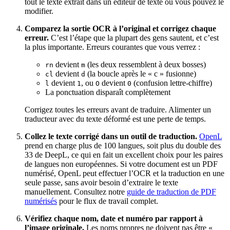
tout le texte extrait dans un éditeur de texte où vous pouvez le
modifier.
Comparez la sortie OCR à l’original et corrigez chaque
erreur.
C’est l’étape que la plupart des gens sautent, et c’est
la plus importante. Erreurs courantes que vous verrez :
devient
(les deux ressemblent à deux bosses)
rn
m
devient
(la boucle après le « c » fusionne)
cl
d
devient
, ou
devient
(confusion lettre-chiffre)
l
1
O
0
La ponctuation disparaît complètement
Corrigez toutes les erreurs avant de traduire. Alimenter un
traducteur avec du texte déformé est une perte de temps.
Collez le texte corrigé dans un outil de traduction.
OpenL
prend en charge plus de 100 langues, soit plus du double des
33 de DeepL, ce qui en fait un excellent choix pour les paires
de langues non européennes. Si votre document est un PDF
numérisé, OpenL peut effectuer l’OCR et la traduction en une
seule passe, sans avoir besoin d’extraire le texte
manuellement. Consultez notre
guide de traduction de PDF
numérisés
pour le flux de travail complet.
Vérifiez chaque nom, date et numéro par rapport à
l’image originale.
Les noms propres ne doivent pas être «