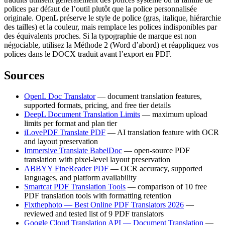
polices par défaut de l’outil plutôt que la police personnalisée
originale. OpenL préserve le style de police (gras, italique, hiérarchie
des tailles) et la couleur, mais remplace les polices indisponibles par
des équivalents proches. Si la typographie de marque est non
négociable, utilisez la Méthode 2 (Word d’abord) et réappliquez vos
polices dans le DOCX traduit avant l’export en PDF.
Sources
OpenL Doc Translator
— document translation features,
supported formats, pricing, and free tier details
DeepL Document Translation Limits
— maximum upload
limits per format and plan tier
iLovePDF Translate PDF
— AI translation feature with OCR
and layout preservation
Immersive Translate BabelDoc
— open-source PDF
translation with pixel-level layout preservation
ABBYY FineReader PDF
— OCR accuracy, supported
languages, and platform availability
Smartcat PDF Translation Tools
— comparison of 10 free
PDF translation tools with formatting retention
Fixthephoto — Best Online PDF Translators 2026
—
reviewed and tested list of 9 PDF translators
Google Cloud Translation API — Document Translation
—