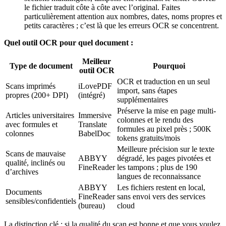
le fichier traduit côte à côte avec l’original. Faites
particulièrement attention aux nombres, dates, noms propres et
petits caractères ; c’est là que les erreurs OCR se concentrent.
Quel outil OCR pour quel document :
Meilleur
Type de document
Pourquoi
outil OCR
OCR et traduction en un seul
Scans imprimés
iLovePDF
import, sans étapes
propres (200+ DPI)
(intégré)
supplémentaires
Préserve la mise en page multi-
Articles universitaires
Immersive
colonnes et le rendu des
avec formules et
Translate
formules au pixel près ; 500K
colonnes
BabelDoc
tokens gratuits/mois
Meilleure précision sur le texte
Scans de mauvaise
ABBYY
dégradé, les pages pivotées et
qualité, inclinés ou
FineReader
les tampons ; plus de 190
d’archives
langues de reconnaissance
ABBYY
Les fichiers restent en local,
Documents
FineReader
sans envoi vers des services
sensibles/confidentiels
(bureau)
cloud
La distinction clé : si la qualité du scan est bonne et que vous voulez