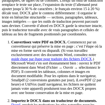
paragraphes, de lignes ou de colonnes. Lorsqu’un outil de traduction
remplace le texte sur place, l’expansion du texte (l’allemand peut
ajouter jusqu’à 30 % de caractères ; le français environ 15 à 20 %)
décale tout. DOCX gère le contenu différemment : il organise le
texte en hiérarchie structurelle — sections, paragraphes, tableaux,
images intégrées — que les outils de traduction peuvent parcourir
sans deviner. Convertir d’abord en DOCX garde la structure intacte,
puis le traducteur travaille avec de vrais paragraphes et cellules de
tableau au lieu de fragments positionnés par coordonnées.
Convertissez votre PDF en DOCX.
Commencez par un
convertisseur qui préserve la mise en page ; c’est l’étape où la
mise en forme survit ou disparaît. (Si vous travaillez
exclusivement avec des documents Word, consultez notre
guide étape par étape pour traduire des fichiers DOCX
.)
Microsoft Word s’en sort étonnamment bien : ouvrez le PDF
directement dans Word (Fichier → Ouvrir → sélectionnez le
PDF). Il convertit les tableaux, colonnes et images en
document modifiable. Pour les options dans le navigateur,
Smallpdf (2 conversions gratuites par jour), iLovePDF (2 par
heure) et UtilVox (natif navigateur, les fichiers ne quittent
jamais votre appareil) produisent tous des DOCX propres
avec une bonne conservation de la mise en page.
Importez le DOCX dans un traducteur de documents.
DeepL
produit les traductions les plus naturelles pour les