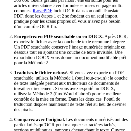
500 000 tokens gratuits par mois ; elle est solide pour les
articles universitaires avec formules et mises en page multi-
colonnes.
iLovePDF
inclut OCR dans son outil Translate
PDF, donc les étapes 1 et 2 se fondent en un seul import,
pratique pour les scans propres où vous n’avez pas besoin
d’un contrôle OCR fin.
Enregistrez en PDF searchable ou en DOCX.
Après OCR,
exportez le fichier avec la couche de texte reconnue intégrée.
Un PDF searchable conserve l’image numérisée originale en
dessous tout en ajoutant une couche de texte invisible. Une
exportation DOCX vous donne un document modifiable prêt
pour la Méthode 2.
Traduisez le fichier nettoyé.
Si vous avez exporté un PDF
searchable, utilisez la Méthode 1 (outil tout-en-un) : la couche
de texte intégrée permet aux traducteurs de documents de
travailler directement. Si vous avez exporté un DOCX,
utilisez la Méthode 2 (flux Word d’abord) pour le meilleur
contrôle de la mise en forme. Dans les deux cas, l’outil de
traduction dispose maintenant de texte réel au lieu de deviner
des pixels.
Comparez avec l’original.
Les documents numérisés ont des
particularités qu’OCR peut manquer : caractères tachés,
sections multilingues, tampons chevauchant le texte. Ouvrez