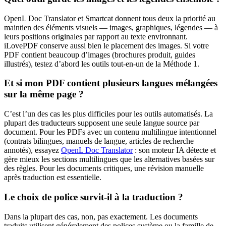
OpenL Doc Translator et Smartcat donnent tous deux la priorité au
maintien des éléments visuels — images, graphiques, légendes — à
leurs positions originales par rapport au texte environnant.
iLovePDF conserve aussi bien le placement des images. Si votre
PDF contient beaucoup d’images (brochures produit, guides
illustrés), testez d’abord les outils tout-en-un de la Méthode 1.
Et si mon PDF contient plusieurs langues mélangées
sur la même page ?
C’est l’un des cas les plus difficiles pour les outils automatisés. La
plupart des traducteurs supposent une seule langue source par
document. Pour les PDFs avec un contenu multilingue intentionnel
(contrats bilingues, manuels de langue, articles de recherche
annotés), essayez
OpenL Doc Translator
: son moteur IA détecte et
gère mieux les sections multilingues que les alternatives basées sur
des règles. Pour les documents critiques, une révision manuelle
après traduction est essentielle.
Le choix de police survit-il à la traduction ?
Dans la plupart des cas, non, pas exactement. Les documents
traduits utilisent généralement des polices système ou la famille de