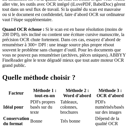
aller vite, les outils avec OCR intégré (iLovePDF, BabelDoc) gèrent
tout dans un seul flux de travail. Si la qualité du scan est mauvaise
ou si le document est confidentiel, faire d’abord OCR sur ordinateur
vaut l’étape supplémentaire.
Quand OCR échoue :
Si le scan est en basse résolution (moins de
200 DPI), très incliné ou contient une écriture cursive manuscrite, la
précision OCR chute fortement. Dans ces cas, essayez d’abord de
renumériser à 300+ DPI : une image source plus propre résout
souvent le problème sans changer d’outil. Pour les documents que
vous ne pouvez pas renumériser (archives, pièces uniques), ABBYY
FineReader gère le texte dégradé mieux que tout autre moteur OCR
grand public.
Quelle méthode choisir ?
Méthode 1 :
Méthode 2 :
Méthode 3 :
Facteur
tout-en-un
Word d’abord
OCR d’abord
PDFs propres
Tableaux,
PDFs
Idéal pour
basés sur du
colonnes,
numérisés/basés
texte
brochures
sur des images
Conservation
Dépend de la
Bonne
Très bonne
du format
qualité OCR