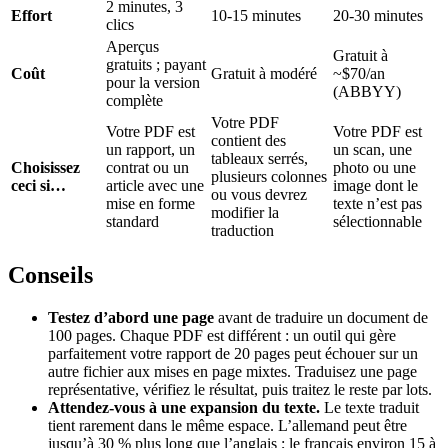
2 minutes, 3
Effort
10-15 minutes
20-30 minutes
clics
Aperçus
Gratuit à
gratuits ; payant
Coût
Gratuit à modéré
~$70/an
pour la version
(ABBYY)
complète
Votre PDF
Votre PDF est
Votre PDF est
contient des
un rapport, un
un scan, une
tableaux serrés,
Choisissez
contrat ou un
photo ou une
plusieurs colonnes
ceci si…
article avec une
image dont le
ou vous devrez
mise en forme
texte n’est pas
modifier la
standard
sélectionnable
traduction
Conseils
Testez d’abord une page
avant de traduire un document de
100 pages. Chaque PDF est différent : un outil qui gère
parfaitement votre rapport de 20 pages peut échouer sur un
autre fichier aux mises en page mixtes. Traduisez une page
représentative, vérifiez le résultat, puis traitez le reste par lots.
Attendez-vous à une expansion du texte.
Le texte traduit
tient rarement dans le même espace. L’allemand peut être
jusqu’à 30 % plus long que l’anglais ; le français environ 15 à