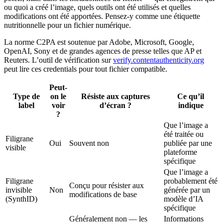
ou quoi a créé l’image, quels outils ont été utilisés et quelles
modifications ont été apportées. Pensez-y comme une étiquette
nutritionnelle pour un fichier numérique.
La norme C2PA est soutenue par Adobe, Microsoft, Google,
OpenAI, Sony et de grandes agences de presse telles que AP et
Reuters. L’outil de vérification sur
verify.contentauthenticity.org
peut lire ces credentials pour tout fichier compatible.
Peut-
Type de
on le
Résiste aux captures
Ce qu’il
label
voir
d’écran ?
indique
?
Que l’image a
été traitée ou
Filigrane
Oui
Souvent non
publiée par une
visible
plateforme
spécifique
Que l’image a
Filigrane
probablement été
Conçu pour résister aux
invisible
Non
générée par un
modifications de base
(SynthID)
modèle d’IA
spécifique
Généralement non — les
Informations