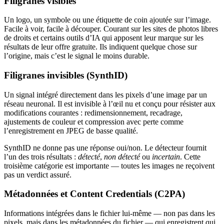
Filigranes visibles
Un logo, un symbole ou une étiquette de coin ajoutée sur l’image.
Facile à voir, facile à découper. Courant sur les sites de photos libres
de droits et certains outils d’IA qui apposent leur marque sur les
résultats de leur offre gratuite. Ils indiquent quelque chose sur
l’origine, mais c’est le signal le moins durable.
Filigranes invisibles (SynthID)
Un signal intégré directement dans les pixels d’une image par un
réseau neuronal. Il est invisible à l’œil nu et conçu pour résister aux
modifications courantes : redimensionnement, recadrage,
ajustements de couleur et compression avec perte comme
l’enregistrement en JPEG de basse qualité.
SynthID ne donne pas une réponse oui/non. Le détecteur fournit
l’un des trois résultats :
détecté
,
non détecté
ou
incertain
. Cette
troisième catégorie est importante — toutes les images ne reçoivent
pas un verdict assuré.
Métadonnées et Content Credentials (C2PA)
Informations intégrées dans le fichier lui-même — non pas dans les
pixels, mais dans les métadonnées du fichier — qui enregistrent qui