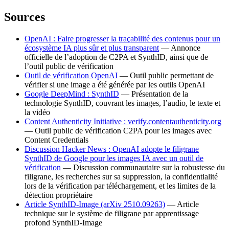
Sources
OpenAI : Faire progresser la traçabilité des contenus pour un
écosystème IA plus sûr et plus transparent
— Annonce
officielle de l’adoption de C2PA et SynthID, ainsi que de
l’outil public de vérification
Outil de vérification OpenAI
— Outil public permettant de
vérifier si une image a été générée par les outils OpenAI
Google DeepMind : SynthID
— Présentation de la
technologie SynthID, couvrant les images, l’audio, le texte et
la vidéo
Content Authenticity Initiative : verify.contentauthenticity.org
— Outil public de vérification C2PA pour les images avec
Content Credentials
Discussion Hacker News : OpenAI adopte le filigrane
SynthID de Google pour les images IA avec un outil de
vérification
— Discussion communautaire sur la robustesse du
filigrane, les recherches sur sa suppression, la confidentialité
lors de la vérification par téléchargement, et les limites de la
détection propriétaire
Article SynthID-Image (arXiv 2510.09263)
— Article
technique sur le système de filigrane par apprentissage
profond SynthID-Image