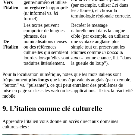
Vers
genre/numéro et utilise
(par exemple, utiliser
Lei
dans
l’italien
un
registre
inapproprié
les affaires), et choisir la
(
tu
informel vs.
lei
terminologie régionale correcte.
formel).
Les textes peuvent
Recréer le message
comporter de longues
naturellement dans la langue
phrases, des
cible (par exemple, en utilisant
De
nominalisations denses
une syntaxe anglaise plus
l’italien
ou des références
simple tout en préservant les
culturelles qui semblent
idiomes comme
in bocca al
lourdes lorsqu’elles sont
lupo
– bonne chance, litt. “dans
traduites littéralement.
la gueule du loup”).
Pour la localisation numérique, notez que les mots italiens sont
fréquemment
plus longs
que leurs équivalents anglais (par exemple,
“button” vs. “pulsante”), ce qui peut entraîner des problèmes de
mise en page sur les sites web ou les applications. Testez la réactivité
mobile.
9. L’italien comme clé culturelle
Apprendre l’italien vous donne un accès direct aux domaines
culturels clés :