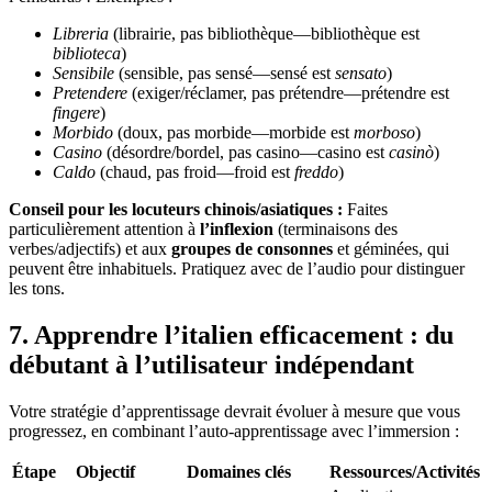
Libreria
(librairie, pas bibliothèque—bibliothèque est
biblioteca
)
Sensibile
(sensible, pas sensé—sensé est
sensato
)
Pretendere
(exiger/réclamer, pas prétendre—prétendre est
fingere
)
Morbido
(doux, pas morbide—morbide est
morboso
)
Casino
(désordre/bordel, pas casino—casino est
casinò
)
Caldo
(chaud, pas froid—froid est
freddo
)
Conseil pour les locuteurs chinois/asiatiques :
Faites
particulièrement attention à
l’inflexion
(terminaisons des
verbes/adjectifs) et aux
groupes de consonnes
et géminées, qui
peuvent être inhabituels. Pratiquez avec de l’audio pour distinguer
les tons.
7. Apprendre l’italien efficacement : du
débutant à l’utilisateur indépendant
Votre stratégie d’apprentissage devrait évoluer à mesure que vous
progressez, en combinant l’auto-apprentissage avec l’immersion :
Étape
Objectif
Domaines clés
Ressources/Activités