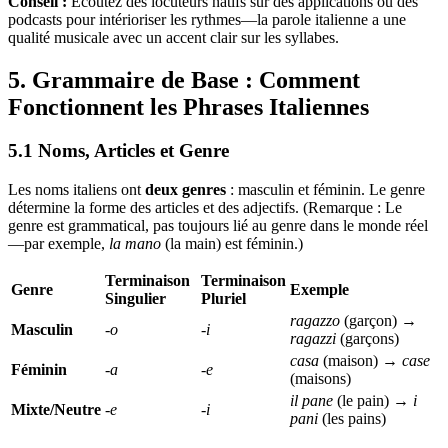
Conseil :
Écoutez des locuteurs natifs sur des applications ou des
podcasts pour intérioriser les rythmes—la parole italienne a une
qualité musicale avec un accent clair sur les syllabes.
5. Grammaire de Base : Comment
Fonctionnent les Phrases Italiennes
5.1 Noms, Articles et Genre
Les noms italiens ont
deux genres
: masculin et féminin. Le genre
détermine la forme des articles et des adjectifs. (Remarque : Le
genre est grammatical, pas toujours lié au genre dans le monde réel
—par exemple,
la mano
(la main) est féminin.)
Terminaison
Terminaison
Genre
Exemple
Singulier
Pluriel
ragazzo
(garçon) →
Masculin
‑o
‑i
ragazzi
(garçons)
casa
(maison) →
case
Féminin
‑a
‑e
(maisons)
il pane
(le pain) →
i
Mixte/Neutre
‑e
‑i
pani
(les pains)