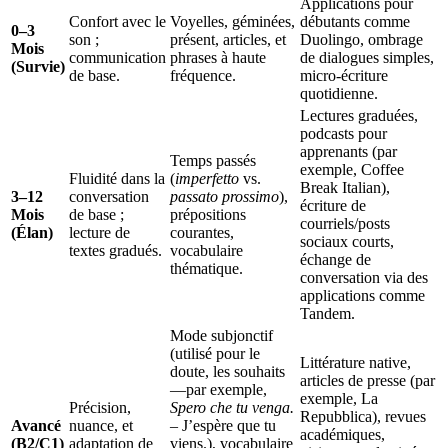
Applications pour
Confort avec le
Voyelles, géminées,
débutants comme
0–3
son ;
présent, articles, et
Duolingo, ombrage
Mois
communication
phrases à haute
de dialogues simples,
(Survie)
de base.
fréquence.
micro-écriture
quotidienne.
Lectures graduées,
podcasts pour
apprenants (par
Temps passés
exemple, Coffee
Fluidité dans la
(
imperfetto
vs.
Break Italian),
3–12
conversation
passato prossimo
),
écriture de
Mois
de base ;
prépositions
courriels/posts
(Élan)
lecture de
courantes,
sociaux courts,
textes gradués.
vocabulaire
échange de
thématique.
conversation via des
applications comme
Tandem.
Mode subjonctif
(utilisé pour le
Littérature native,
doute, les souhaits
articles de presse (par
—par exemple,
exemple, La
Précision,
Spero che tu venga.
Repubblica), revues
Avancé
nuance, et
– J’espère que tu
académiques,
(B2/C1)
adaptation de
viens.), vocabulaire