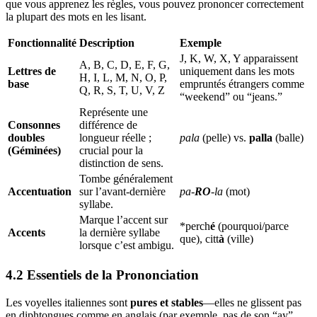
que vous apprenez les règles, vous pouvez prononcer correctement
la plupart des mots en les lisant.
Fonctionnalité
Description
Exemple
J, K, W, X, Y apparaissent
A, B, C, D, E, F, G,
Lettres de
uniquement dans les mots
H, I, L, M, N, O, P,
base
empruntés étrangers comme
Q, R, S, T, U, V, Z
“weekend” ou “jeans.”
Représente une
Consonnes
différence de
doubles
longueur réelle ;
pala
(pelle) vs.
palla
(balle)
(Géminées)
crucial pour la
distinction de sens.
Tombe généralement
Accentuation
sur l’avant-dernière
pa‑
RO
‑la
(mot)
syllabe.
Marque l’accent sur
*perch
é
(pourquoi/parce
Accents
la dernière syllabe
que), citt
à
(ville)
lorsque c’est ambigu.
4.2 Essentiels de la Prononciation
Les voyelles italiennes sont
pures et stables
—elles ne glissent pas
en diphtongues comme en anglais (par exemple, pas de son “ay”