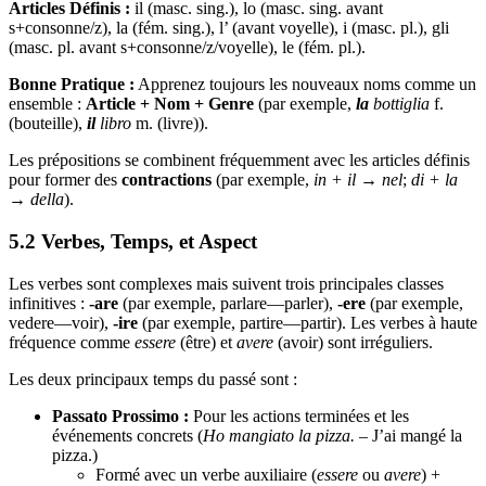
Articles Définis :
il (masc. sing.), lo (masc. sing. avant
s+consonne/z), la (fém. sing.), l’ (avant voyelle), i (masc. pl.), gli
(masc. pl. avant s+consonne/z/voyelle), le (fém. pl.).
Bonne Pratique :
Apprenez toujours les nouveaux noms comme un
ensemble :
Article + Nom + Genre
(par exemple,
la
bottiglia
f.
(bouteille),
il
libro
m. (livre)).
Les prépositions se combinent fréquemment avec les articles définis
pour former des
contractions
(par exemple,
in + il
→
nel
;
di + la
→
della
).
5.2 Verbes, Temps, et Aspect
Les verbes sont complexes mais suivent trois principales classes
infinitives :
‑are
(par exemple, parlare—parler),
‑ere
(par exemple,
vedere—voir),
‑ire
(par exemple, partire—partir). Les verbes à haute
fréquence comme
essere
(être) et
avere
(avoir) sont irréguliers.
Les deux principaux temps du passé sont :
Passato Prossimo :
Pour les actions terminées et les
événements concrets (
Ho mangiato la pizza.
– J’ai mangé la
pizza.)
Formé avec un verbe auxiliaire (
essere
ou
avere
) +