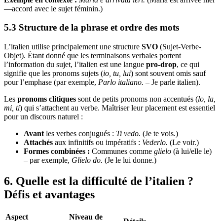
—accord avec le sujet féminin.)
5.3 Structure de la phrase et ordre des mots
L’italien utilise principalement une structure
SVO
(Sujet-Verbe-
Objet). Étant donné que les terminaisons verbales portent
l’information du sujet, l’italien est une langue
pro-drop
, ce qui
signifie que les pronoms sujets (
io, tu, lui
) sont souvent omis sauf
pour l’emphase (par exemple,
Parlo italiano.
– Je parle italien).
Les
pronoms clitiques
sont de petits pronoms non accentués (
lo, la,
mi, ti
) qui s’attachent au verbe. Maîtriser leur placement est essentiel
pour un discours naturel :
Avant
les verbes conjugués :
Ti vedo.
(Je te vois.)
Attachés
aux infinitifs ou impératifs :
Vederlo.
(Le voir.)
Formes combinées :
Communes comme
glielo
(à lui/elle le)
– par exemple,
Glielo do.
(Je le lui donne.)
6. Quelle est la difficulté de l’italien ?
Défis et avantages
Aspect
Niveau de