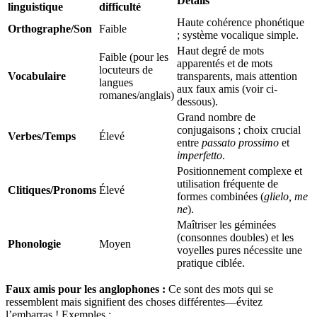
Détails
linguistique
difficulté
Haute cohérence phonétique
Orthographe/Son
Faible
; système vocalique simple.
Haut degré de mots
Faible (pour les
apparentés et de mots
locuteurs de
Vocabulaire
transparents, mais attention
langues
aux faux amis (voir ci-
romanes/anglais)
dessous).
Grand nombre de
conjugaisons ; choix crucial
Verbes/Temps
Élevé
entre
passato prossimo
et
imperfetto
.
Positionnement complexe et
utilisation fréquente de
Clitiques/Pronoms
Élevé
formes combinées (
glielo, me
ne
).
Maîtriser les géminées
(consonnes doubles) et les
Phonologie
Moyen
voyelles pures nécessite une
pratique ciblée.
Faux amis pour les anglophones :
Ce sont des mots qui se
ressemblent mais signifient des choses différentes—évitez
l’embarras ! Exemples :