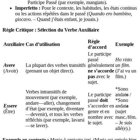
Participe Passé (par exemple, mangiato).
Imperfetto :
Pour le contexte, les habitudes, les états continus
ou les actions répétées dans le passé (
Quando ero bambino,
giocavo.
– Quand j’étais enfant, je jouais.)
Règle Critique : Sélection du Verbe Auxiliaire
Règle
Auxiliaire
Cas d’utilisation
Exemple
d’accord
Le participe
passé
Ho visto
Avere
La plupart des verbes transitifs
généralement
un film.
(Avoir)
(prenant un objet direct).
ne s’accorde
(J’ai vu un
pas
avec le
film.)
sujet.
*Sono
Verbes intransitifs de
Le participe
andat
o
/
mouvement (par exemple,
passé
doit
*Sono
andare—aller), changement
Essere
s’accorder en
andat
a
d’état (par exemple, diventare
(Être)
genre et en
(sujet
—devenir), et tous les verbes
nombre avec
masc./fém.
réfléchis (par exemple, lavarsi
le sujet.
– Je suis
—se laver).
allé(e).)
Exemple en contexte :
Maria è arrivata ieri.
(Maria est arrivée hier