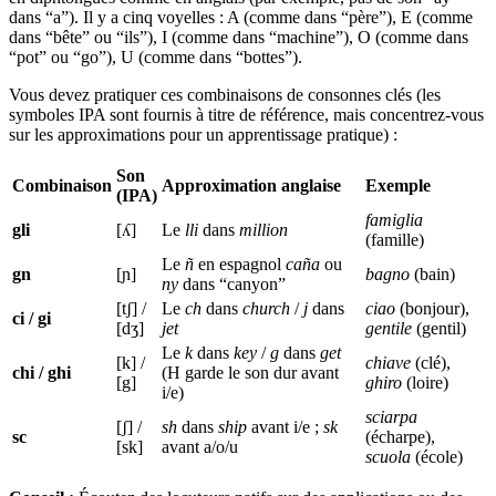
dans “a”). Il y a cinq voyelles : A (comme dans “père”), E (comme
dans “bête” ou “ils”), I (comme dans “machine”), O (comme dans
“pot” ou “go”), U (comme dans “bottes”).
Vous devez pratiquer ces combinaisons de consonnes clés (les
symboles IPA sont fournis à titre de référence, mais concentrez-vous
sur les approximations pour un apprentissage pratique) :
Son
Combinaison
Approximation anglaise
Exemple
(IPA)
famiglia
gli
[ʎ]
Le
lli
dans
million
(famille)
Le
ñ
en espagnol
caña
ou
gn
[ɲ]
bagno
(bain)
ny
dans “canyon”
[tʃ] /
Le
ch
dans
church
/
j
dans
ciao
(bonjour),
ci / gi
[dʒ]
jet
gentile
(gentil)
Le
k
dans
key
/
g
dans
get
[k] /
chiave
(clé),
chi / ghi
(H garde le son dur avant
[g]
ghiro
(loire)
i/e)
sciarpa
[ʃ] /
sh
dans
ship
avant i/e ;
sk
sc
(écharpe),
[sk]
avant a/o/u
scuola
(école)