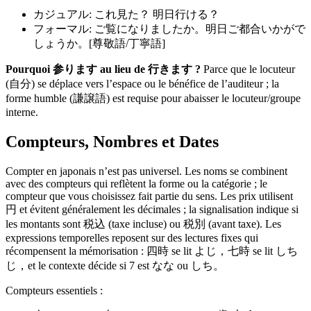
カジュアル: これ見た？ 明日行ける？
フォーマル: ご覧になりましたか。明日ご都合いかがで
しょうか。[尊敬語/丁寧語]
Pourquoi 参ります au lieu de 行きます ?
Parce que le locuteur
(自分) se déplace vers l’espace ou le bénéfice de l’auditeur ; la
forme humble (謙譲語) est requise pour abaisser le locuteur/groupe
interne.
Compteurs, Nombres et Dates
Compter en japonais n’est pas universel. Les noms se combinent
avec des compteurs qui reflètent la forme ou la catégorie ; le
compteur que vous choisissez fait partie du sens. Les prix utilisent
円 et évitent généralement les décimales ; la signalisation indique si
les montants sont 税込 (taxe incluse) ou 税別 (avant taxe). Les
expressions temporelles reposent sur des lectures fixes qui
récompensent la mémorisation : 四時 se lit よじ，七時 se lit しち
じ，et le contexte décide si 7 est なな ou しち。
Compteurs essentiels :