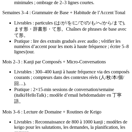
minimales ; ombrage de 2–3 lignes courtes.
Semaines 3–4 : Grammaire de Base + Habitude de l’Accent Tonal
Livrables : particules (は/が/を/に/で/の/も/へ/から/まで),
ます形・辞書形・て形。Chaînes de phrases de base avec
て形。
Pratique : lire des extraits gradués avec audio ; vérifier les
numéros d’accent pour les mots à haute fréquence ; écrire 5–8
lignes/jour.
Mois 2–3 : Kanji par Composés + Micro-Conversations
Livrables : 300–400 kanji à haute fréquence via des composés
courants ; compteurs dans des contextes réels (人/枚/本/個/
回…).
Pratique : 2×15-min sessions de conversation/semaine
(italki/HelloTalk) ; modèle d’email hebdomadaire en 丁寧
語。
Mois 3–6 : Lecture de Domaine + Routines de Keigo
Livrables : Reconnaissance de 800 à 1000 kanji ; modèles de
keigo pour les salutations, les demandes, la planification, les