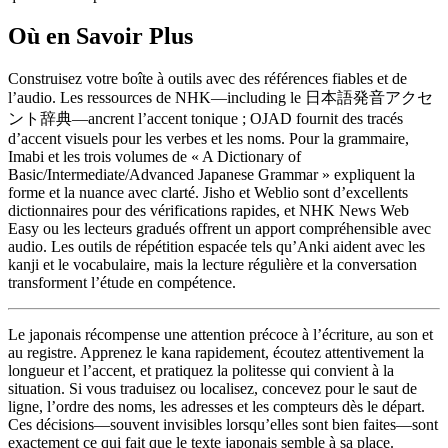
Où en Savoir Plus
Construisez votre boîte à outils avec des références fiables et de
l’audio. Les ressources de NHK—including le 日本語発音アクセ
ント辞典—ancrent l’accent tonique ; OJAD fournit des tracés
d’accent visuels pour les verbes et les noms. Pour la grammaire,
Imabi et les trois volumes de « A Dictionary of
Basic/Intermediate/Advanced Japanese Grammar » expliquent la
forme et la nuance avec clarté. Jisho et Weblio sont d’excellents
dictionnaires pour des vérifications rapides, et NHK News Web
Easy ou les lecteurs gradués offrent un apport compréhensible avec
audio. Les outils de répétition espacée tels qu’Anki aident avec les
kanji et le vocabulaire, mais la lecture régulière et la conversation
transforment l’étude en compétence.
Le japonais récompense une attention précoce à l’écriture, au son et
au registre. Apprenez le kana rapidement, écoutez attentivement la
longueur et l’accent, et pratiquez la politesse qui convient à la
situation. Si vous traduisez ou localisez, concevez pour le saut de
ligne, l’ordre des noms, les adresses et les compteurs dès le départ.
Ces décisions—souvent invisibles lorsqu’elles sont bien faites—sont
exactement ce qui fait que le texte japonais semble à sa place.