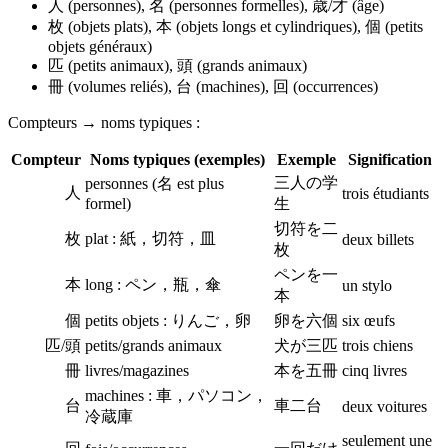
人 (personnes), 名 (personnes formelles), 歳/才 (âge)
枚 (objets plats), 本 (objets longs et cylindriques), 個 (petits
objets généraux)
匹 (petits animaux), 頭 (grands animaux)
冊 (volumes reliés), 台 (machines), 回 (occurrences)
Compteurs → noms typiques :
Compteur
Noms typiques (exemples)
Exemple
Signification
三人の学
personnes (名 est plus
人
trois étudiants
formel)
生
切符を二
枚
plat : 紙，切符，皿
deux billets
枚
ペンを一
本
long : ペン，瓶，傘
un stylo
本
個
petits objets : りんご，卵
卵を六個
six œufs
匹/頭
petits/grands animaux
犬が三匹
trois chiens
冊
livres/magazines
本を五冊
cinq livres
machines : 車，パソコン，
台
車二台
deux voitures
冷蔵庫
seulement une