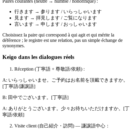
Paires courantes (neutre → humble / honorifique) :
行きます → 参ります / いらっしゃいます
見ます → 拝見します / ご覧になります
言います → 申します / おっしゃいます
Choisissez la paire qui correspond à qui agit et qui mérite la
déférence ; le registre est une relation, pas un simple échange de
synonymes.
Keigo dans les dialogues réels
Réception (丁寧語 + 尊敬語/依頼) :
A: いらっしゃいませ。ご予約はお名前を頂戴できますか。
[丁寧語/謙譲語]
B: 田中でございます。[丁寧語]
A: ありがとうございます。少々お待ちいただけますか。[丁
寧語/依頼]
Visite client (自己紹介・訪問) — 謙譲語中心：