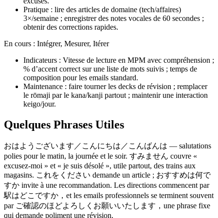
excuses.
Pratique : lire des articles de domaine (tech/affaires)
3×/semaine ; enregistrer des notes vocales de 60 secondes ;
obtenir des corrections rapides.
En cours : Intégrer, Mesurer, Itérer
Indicateurs : Vitesse de lecture en MPM avec compréhension ;
% d’accent correct sur une liste de mots suivis ; temps de
composition pour les emails standard.
Maintenance : faire tourner les decks de révision ; remplacer
le rōmaji par le kana/kanji partout ; maintenir une interaction
keigo/jour.
Quelques Phrases Utiles
おはようございます／こんにちは／こんばんは — salutations
polies pour le matin, la journée et le soir. すみません couvre «
excusez-moi » et « je suis désolé », utile partout, des trains aux
magasins. これをください demande un article ; おすすめは何で
すか invite à une recommandation. Les directions commencent par
駅はどこですか，et les emails professionnels se terminent souvent
par ご確認のほどよろしくお願いいたします，une phrase fixe
qui demande poliment une révision.