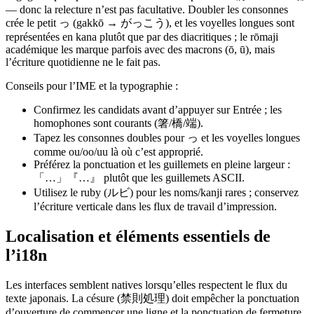
— donc la relecture n’est pas facultative. Doubler les consonnes
crée le petit っ (gakkō → がっこう), et les voyelles longues sont
représentées en kana plutôt que par des diacritiques ; le rōmaji
académique les marque parfois avec des macrons (ō, ū), mais
l’écriture quotidienne ne le fait pas.
Conseils pour l’IME et la typographie :
Confirmez les candidats avant d’appuyer sur Entrée ; les
homophones sont courants (箸/橋/端).
Tapez les consonnes doubles pour っ et les voyelles longues
comme ou/oo/uu là où c’est approprié.
Préférez la ponctuation et les guillemets en pleine largeur :
「…」『…』 plutôt que les guillemets ASCII.
Utilisez le ruby (ルビ) pour les noms/kanji rares ; conservez
l’écriture verticale dans les flux de travail d’impression.
Localisation et éléments essentiels de
l’i18n
Les interfaces semblent natives lorsqu’elles respectent le flux du
texte japonais. La césure (禁則処理) doit empêcher la ponctuation
d’ouverture de commencer une ligne et la ponctuation de fermeture