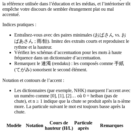
la référence utilisée dans l’éducation et les médias, et l’intérioriser tôt
empêche votre discours de sembler étrangement plat ou mal
accentué.
Indices pratiques :
Entraînez-vous avec des paires minimales (おばさん vs. お
ばあさん ; 雨/飴). Imitez des extraits courts et reproduisez le
rythme et la hauteur.
Vérifiez les schémas d’accentuation pour les mots à haute
fréquence dans un dictionnaire d’accentuation.
Remarquez le 連濁 (rendaku) : les composés comme 手紙
(てがみ) sonorisent le second élément.
Notation et contours de l’accent :
Les dictionnaires (par exemple, NHK) marquent l’accent avec
un numéro comme [0], [1], [2]… où 0 = heiban (pas de
chute), et n ≥ 1 indique que la chute se produit après la n‑ième
more. La particule suivant le mot est toujours basse après la
chute.
Cours de
Particule
Modèle
Notation
Remarques
hauteur (H/L)
après