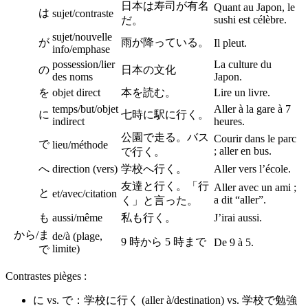
日本は寿司が有名
Quant au Japon, le
は
sujet/contraste
sushi est célèbre.
だ。
sujet/nouvelle
が
雨が降っている。
Il pleut.
info/emphase
possession/lier
La culture du
の
日本の文化
des noms
Japon.
を
objet direct
本を読む。
Lire un livre.
temps/but/objet
Aller à la gare à 7
に
七時に駅に行く。
indirect
heures.
公園で走る。バス
Courir dans le parc
で
lieu/méthode
; aller en bus.
で行く。
へ
direction (vers)
学校へ行く。
Aller vers l’école.
友達と行く。「行
Aller avec un ami ;
と
et/avec/citation
a dit “aller”.
く」と言った。
も
aussi/même
私も行く。
J’irai aussi.
から/ま
de/à (plage,
9 時から 5 時まで
De 9 à 5.
limite)
で
Contrastes pièges :
に vs. で：学校に行く (aller à/destination) vs. 学校で勉強