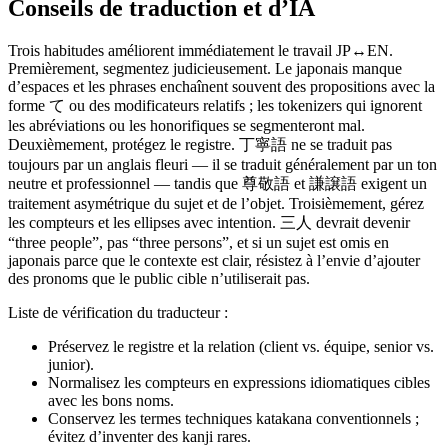
Conseils de traduction et d’IA
Trois habitudes améliorent immédiatement le travail JP↔EN.
Premièrement, segmentez judicieusement. Le japonais manque
d’espaces et les phrases enchaînent souvent des propositions avec la
forme て ou des modificateurs relatifs ; les tokenizers qui ignorent
les abréviations ou les honorifiques se segmenteront mal.
Deuxièmement, protégez le registre. 丁寧語 ne se traduit pas
toujours par un anglais fleuri — il se traduit généralement par un ton
neutre et professionnel — tandis que 尊敬語 et 謙譲語 exigent un
traitement asymétrique du sujet et de l’objet. Troisièmement, gérez
les compteurs et les ellipses avec intention. 三人 devrait devenir
“three people”, pas “three persons”, et si un sujet est omis en
japonais parce que le contexte est clair, résistez à l’envie d’ajouter
des pronoms que le public cible n’utiliserait pas.
Liste de vérification du traducteur :
Préservez le registre et la relation (client vs. équipe, senior vs.
junior).
Normalisez les compteurs en expressions idiomatiques cibles
avec les bons noms.
Conservez les termes techniques katakana conventionnels ;
évitez d’inventer des kanji rares.