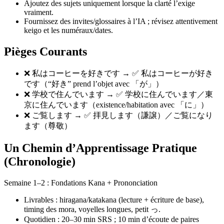
Ajoutez des sujets uniquement lorsque la clarté l’exige
vraiment.
Fournissez des invites/glossaires à l’IA ; révisez attentivement
keigo et les numéraux/dates.
Pièges Courants
❌ 私はコーヒーを好きです → ✅ 私はコーヒーが好き
です（“好き” prend l’objet avec 「が」）
❌ 学校で住んでいます → ✅ 学校に住んでいます／東
京に住んでいます（existence/habitation avec 「に」）
❌ ご覧します → ✅ 拝見します（謙譲）／ご覧になり
ます（尊敬）
Un Chemin d’Apprentissage Pratique
(Chronologie)
Semaine 1–2 : Fondations Kana + Prononciation
Livrables : hiragana/katakana (lecture + écriture de base),
timing des mora, voyelles longues, petit っ.
Quotidien : 20–30 min SRS ; 10 min d’écoute de paires