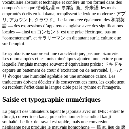
vocabulaire abstrait et technique et confère un ton formel dans des
composés tels que 情報処理 ou 事業計画。外来語, les mots
empruntés écrits en katakana, remplissent le lexique moderne : アプ
リ, アカウント, クラウド。Le Japon crée également des 和製英
語 — des expressions d’apparence anglaise avec des significations
locales — ainsi un コンセント est une prise électrique, pas un
“consentement”, et サラリーマン en dit autant sur la culture que
sur l’emploi.
Le symbolisme sonore est une caractéristique, pas une bizarrerie.
Les onomatopées et les mots mimétiques ajoutent une texture pour
laquelle l’anglais manque souvent d’équivalents précis : ドキドキ
capture un battement de cœur d’excitation ou de nervosité, しっと
り évoque une humidité agréable ou une ambiance calme. Les
traducteurs doivent décider s’ils conservent ces mots, les expliquent
ou recréent l’effet dans la langue cible par le rythme et l’imagerie.
Saisie et typographie numériques
La plupart des utilisateurs tapent le japonais avec un IME : entrer le
rōmaji, convertir en kana, puis sélectionner le candidat kanji
souhaité. Le flux de travail est rapide, mais une conversion
négligente peut produire le mauvais homophone — 橋 au lieu de 箸