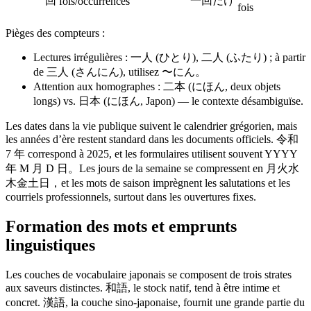
回
一回だけ
fois/occurrences
fois
Pièges des compteurs :
Lectures irrégulières : 一人 (ひとり), 二人 (ふたり) ; à partir
de 三人 (さんにん), utilisez 〜にん。
Attention aux homographes : 二本 (にほん, deux objets
longs) vs. 日本 (にほん, Japon) — le contexte désambiguïse.
Les dates dans la vie publique suivent le calendrier grégorien, mais
les années d’ère restent standard dans les documents officiels. 令和
7 年 correspond à 2025, et les formulaires utilisent souvent YYYY
年 M 月 D 日。Les jours de la semaine se compressent en 月火水
木金土日，et les mots de saison imprègnent les salutations et les
courriels professionnels, surtout dans les ouvertures fixes.
Formation des mots et emprunts
linguistiques
Les couches de vocabulaire japonais se composent de trois strates
aux saveurs distinctes. 和語, le stock natif, tend à être intime et
concret. 漢語, la couche sino-japonaise, fournit une grande partie du