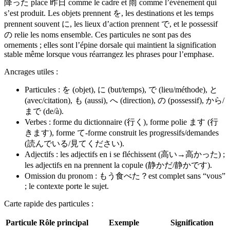
降った place 昨日 comme le cadre et 雨 comme l’événement qui
s’est produit. Les objets prennent を, les destinations et les temps
prennent souvent に, les lieux d’action prennent で, et le possessif
の relie les noms ensemble. Ces particules ne sont pas des
ornements ; elles sont l’épine dorsale qui maintient la signification
stable même lorsque vous réarrangez les phrases pour l’emphase.
Ancrages utiles :
Particules : を (objet), に (but/temps), で (lieu/méthode), と
(avec/citation), も (aussi), へ (direction), の (possessif), から/
まで (de/à).
Verbes : forme du dictionnaire (行く), forme polie ます (行
きます), forme て‑forme construit les progressifs/demandes
(読んでいる/見てください).
Adjectifs : les adjectifs en i se fléchissent (高い→高かった) ;
les adjectifs en na prennent la copule (静かだ/静かです).
Omission du pronom : もう食べた？est complet sans “vous”
; le contexte porte le sujet.
Carte rapide des particules :
Particule
Rôle principal
Exemple
Signification