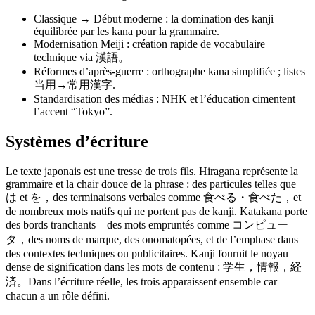
Classique → Début moderne : la domination des kanji
équilibrée par les kana pour la grammaire.
Modernisation Meiji : création rapide de vocabulaire
technique via 漢語。
Réformes d’après-guerre : orthographe kana simplifiée ; listes
当用→常用漢字.
Standardisation des médias : NHK et l’éducation cimentent
l’accent “Tokyo”.
Systèmes d’écriture
Le texte japonais est une tresse de trois fils. Hiragana représente la
grammaire et la chair douce de la phrase : des particules telles que
は et を，des terminaisons verbales comme 食べる・食べた，et
de nombreux mots natifs qui ne portent pas de kanji. Katakana porte
des bords tranchants—des mots empruntés comme コンピュー
タ，des noms de marque, des onomatopées, et de l’emphase dans
des contextes techniques ou publicitaires. Kanji fournit le noyau
dense de signification dans les mots de contenu : 学生，情報，経
済。Dans l’écriture réelle, les trois apparaissent ensemble car
chacun a un rôle défini.