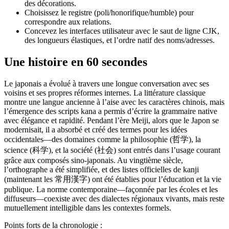
des décorations.
Choisissez le registre (poli/honorifique/humble) pour
correspondre aux relations.
Concevez les interfaces utilisateur avec le saut de ligne CJK,
des longueurs élastiques, et l’ordre natif des noms/adresses.
Une histoire en 60 secondes
Le japonais a évolué à travers une longue conversation avec ses
voisins et ses propres réformes internes. La littérature classique
montre une langue ancienne à l’aise avec les caractères chinois, mais
l’émergence des scripts kana a permis d’écrire la grammaire native
avec élégance et rapidité. Pendant l’ère Meiji, alors que le Japon se
modernisait, il a absorbé et créé des termes pour les idées
occidentales—des domaines comme la philosophie (哲学), la
science (科学), et la société (社会) sont entrés dans l’usage courant
grâce aux composés sino-japonais. Au vingtième siècle,
l’orthographe a été simplifiée, et des listes officielles de kanji
(maintenant les 常用漢字) ont été établies pour l’éducation et la vie
publique. La norme contemporaine—façonnée par les écoles et les
diffuseurs—coexiste avec des dialectes régionaux vivants, mais reste
mutuellement intelligible dans les contextes formels.
Points forts de la chronologie :