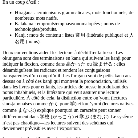
En un coup d’œil :
Hiragana : terminaisons grammaticales, mots fonctionnels, de
nombreux mots natifs.
Katakana : emprunts/emphase/onomatopées ; noms de
technologies/produits.
Kanji : mots de contenu ; listes 常用 (littératie publique) et 人
名用 (noms).
Deux conventions aident les lecteurs à déchiffrer la tresse. Les
okurigana sont des terminaisons en kana qui suivent les kanji pour
indiquer la flexion, comme dans 高かった ou 読ませる ; elles
désambiguïsent les radicaux et rendent les conjugaisons
transparentes d’un coup d’œil. Les furigana sont de petits kana au-
dessus ou à côté des kanji qui montrent la prononciation, utilisés
dans les livres pour enfants, les articles de presse introduisant des
noms inhabituels, et la littérature qui veut assurer une lecture
particulière. À côté de cela, la distinction entre on’yomi (lectures
sino-japonaises comme がく pour 学) et kun’yomi (lectures natives
comme まな‑ぶ) explique pourquoi un caractère peut sonner
différemment dans 学校 (がっこう) et 学ぶ (まなぶ). Le système
n’est pas chaotique—les lectures suivent des schémas qui
deviennent prévisibles avec l’exposition.