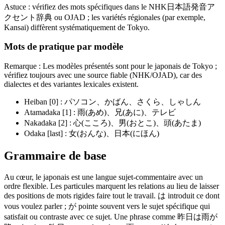
Astuce : vérifiez des mots spécifiques dans le NHK日本語発音ア
クセント辞典 ou OJAD ; les variétés régionales (par exemple,
Kansai) diffèrent systématiquement de Tokyo.
Mots de pratique par modèle
Remarque : Les modèles présentés sont pour le japonais de Tokyo ;
vérifiez toujours avec une source fiable (NHK/OJAD), car des
dialectes et des variantes lexicales existent.
Heiban [0] : パソコン、かばん、さくら、しゃしん
Atamadaka [1] : 雨(あめ)、兄(あに)、テレビ
Nakadaka [2] : 心(こころ)、男(おとこ)、頭(あたま)
Odaka [last] : 女(おんな)、日本(にほん)
Grammaire de base
Au cœur, le japonais est une langue sujet-commentaire avec un
ordre flexible. Les particules marquent les relations au lieu de laisser
des positions de mots rigides faire tout le travail. は introduit ce dont
vous voulez parler ; が pointe souvent vers le sujet spécifique qui
satisfait ou contraste avec ce sujet. Une phrase comme 昨日は雨が