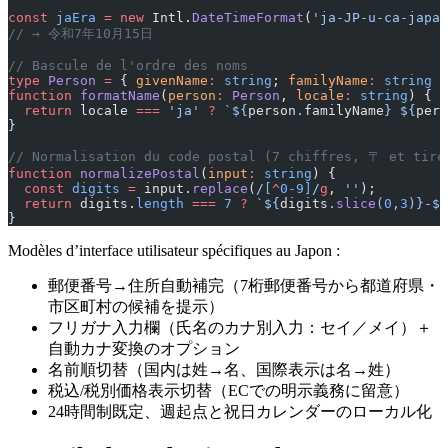
const
 jaEra
 =
 new
 Intl.
DateTimeFormat
(
'ja-JP-u-ca-japan
// → 令和7年10月15日
// Bascule de l'ordre des noms
type
 Person
 =
 { 
givenName
:
 string
; 
familyName
:
 string
 }
function
 formatName
(
person
:
 Person
, 
locale
:
 string
) {
  return
 locale 
===
 'ja'
 ?
 `${
person
.
familyName
} ${
pers
}
// Normalisation du code postal (7 chiffres, 〒 et tire
function
 normalizePostal
(
input
:
 string
) {
  const
 digits
 =
 input.
replace
(
/
[
^
0-9]
/
g
, 
''
);
  return
 digits.
length
 ===
 7
 ?
 `${
digits
.
slice
(
0
,
3
)
}-${
}
Modèles d’interface utilisateur spécifiques au Japon :
郵便番号→住所自動補完（7桁郵便番号から都道府県・
市区町村の候補を提示）
フリガナ入力欄（氏名のカナ別入力：セイ／メイ）＋
自動カナ変換のオプション
名前順切替（国内は姓→名、国際表示は名→姓）
税込/税別価格表示切替（ECでの明示義務に留意）
24時間制既定、週起点と祝日カレンダーのローカル化