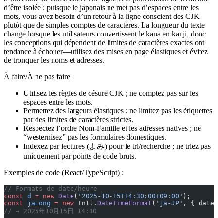
d’être isolée ; puisque le japonais ne met pas d’espaces entre les
mots, vous avez besoin d’un retour à la ligne conscient des CJK
plutôt que de simples comptes de caractères. La longueur du texte
change lorsque les utilisateurs convertissent le kana en kanji, donc
les conceptions qui dépendent de limites de caractères exactes ont
tendance à échouer—utilisez des mises en page élastiques et évitez
de tronquer les noms et adresses.
À faire/À ne pas faire :
Utilisez les règles de césure CJK ; ne comptez pas sur les
espaces entre les mots.
Permettez des largeurs élastiques ; ne limitez pas les étiquettes
par des limites de caractères strictes.
Respectez l’ordre Nom-Famille et les adresses natives ; ne
“westernisez” pas les formulaires domestiques.
Indexez par lectures (よみ) pour le tri/recherche ; ne triez pas
uniquement par points de code bruts.
Exemples de code (React/TypeScript) :
// Formats de date/heure
const
 d
 =
 new
 Date
(
'2025-10-15T14:30:00+09:00'
);
const
 jaLong
 =
 new
 Intl.
DateTimeFormat
(
'ja-JP'
, { dateS
// → 2025年10月15日 14:30