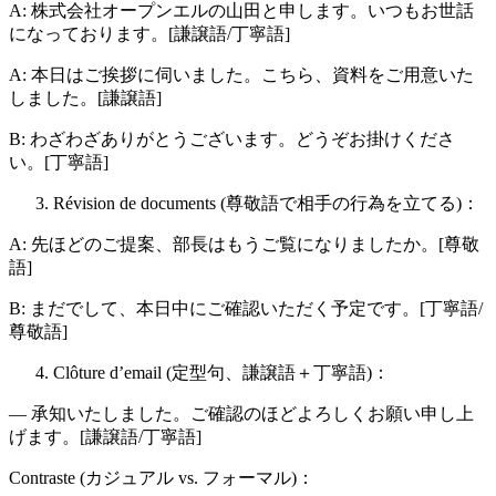
A: 株式会社オープンエルの山田と申します。いつもお世話
になっております。[謙譲語/丁寧語]
A: 本日はご挨拶に伺いました。こちら、資料をご用意いた
しました。[謙譲語]
B: わざわざありがとうございます。どうぞお掛けくださ
い。[丁寧語]
Révision de documents (尊敬語で相手の行為を立てる)：
A: 先ほどのご提案、部長はもうご覧になりましたか。[尊敬
語]
B: まだでして、本日中にご確認いただく予定です。[丁寧語/
尊敬語]
Clôture d’email (定型句、謙譲語＋丁寧語)：
— 承知いたしました。ご確認のほどよろしくお願い申し上
げます。[謙譲語/丁寧語]
Contraste (カジュアル vs. フォーマル)：