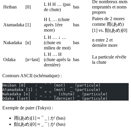
De nombreux mots
L H H … (pas
Heiban
[0]
bas
empruntés et noms
de chute)
propres
Paires de 2 mores
H L … (chute
comme 雨(あめ)
Atamadaka
[1]
après 1ère
bas
more)
[1] vs. 飴(あめ)[0]
L H … ↓ …
n entre 2 et
Nakadaka
[n]
(chute en
bas
dernière more
milieu de mot)
L H … H
La particule révèle
Odaka
[n=last]
(chute après la
bas
la chute
dernière)
Contours ASCII (schématique) :
Heiban [0]    : _ ¯ ¯ (mot)  _ (particule)
Atamadaka [1] : ¯ _ _ (mot)  _ (particule)
Nakadaka [n]  : _ ¯ ¯ _ (chute) _ (particule)
Odaka [last]  : _ ¯ ¯ (dernier) _ (particule)
Exemple de paire (Tokyo) :
雨(あめ)[1] ≈ ¯ _ | が (bas)
飴(あめ)[0] ≈ _ ¯ | が (bas)