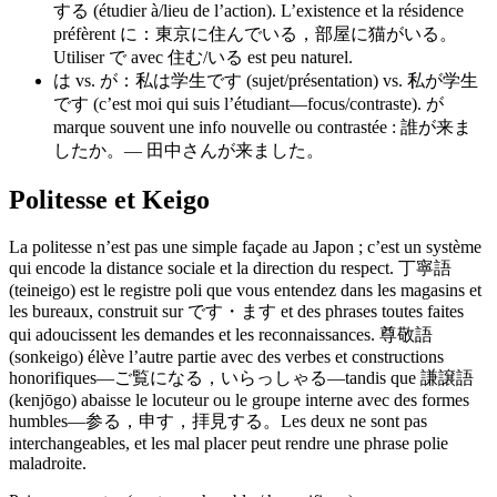
する (étudier à/lieu de l’action). L’existence et la résidence
préfèrent に：東京に住んでいる，部屋に猫がいる。
Utiliser で avec 住む/いる est peu naturel.
は vs. が：私は学生です (sujet/présentation) vs. 私が学生
です (c’est moi qui suis l’étudiant—focus/contraste). が
marque souvent une info nouvelle ou contrastée : 誰が来ま
したか。— 田中さんが来ました。
Politesse et Keigo
La politesse n’est pas une simple façade au Japon ; c’est un système
qui encode la distance sociale et la direction du respect. 丁寧語
(teineigo) est le registre poli que vous entendez dans les magasins et
les bureaux, construit sur です・ます et des phrases toutes faites
qui adoucissent les demandes et les reconnaissances. 尊敬語
(sonkeigo) élève l’autre partie avec des verbes et constructions
honorifiques—ご覧になる，いらっしゃる—tandis que 謙譲語
(kenjōgo) abaisse le locuteur ou le groupe interne avec des formes
humbles—参る，申す，拝見する。Les deux ne sont pas
interchangeables, et les mal placer peut rendre une phrase polie
maladroite.