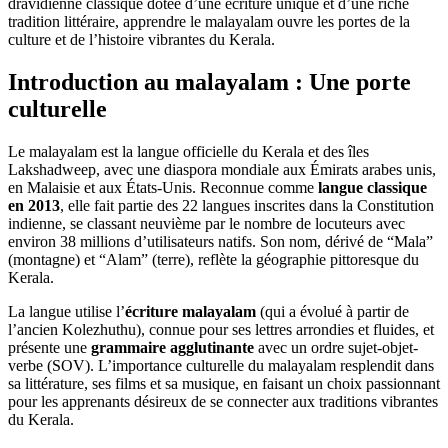
dravidienne classique dotée d’une écriture unique et d’une riche
tradition littéraire, apprendre le malayalam ouvre les portes de la
culture et de l’histoire vibrantes du Kerala.
Introduction au malayalam : Une porte
culturelle
Le malayalam est la langue officielle du Kerala et des îles
Lakshadweep, avec une diaspora mondiale aux Émirats arabes unis,
en Malaisie et aux États-Unis. Reconnue comme
langue classique
en 2013
, elle fait partie des 22 langues inscrites dans la Constitution
indienne, se classant neuvième par le nombre de locuteurs avec
environ 38 millions d’utilisateurs natifs. Son nom, dérivé de “Mala”
(montagne) et “Alam” (terre), reflète la géographie pittoresque du
Kerala.
La langue utilise l’
écriture malayalam
(qui a évolué à partir de
l’ancien Kolezhuthu), connue pour ses lettres arrondies et fluides, et
présente une
grammaire agglutinante
avec un ordre sujet-objet-
verbe (SOV). L’importance culturelle du malayalam resplendit dans
sa littérature, ses films et sa musique, en faisant un choix passionnant
pour les apprenants désireux de se connecter aux traditions vibrantes
du Kerala.