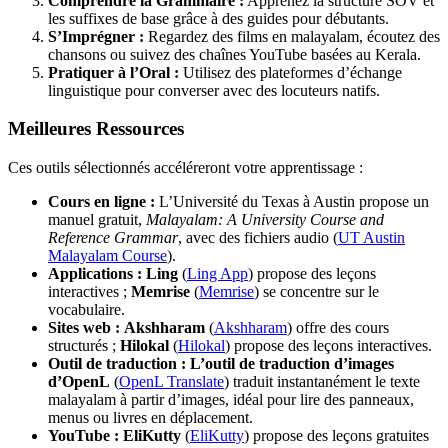
Comprendre la Grammaire :
Apprenez la structure SOV et
les suffixes de base grâce à des guides pour débutants.
S’Imprégner :
Regardez des films en malayalam, écoutez des
chansons ou suivez des chaînes YouTube basées au Kerala.
Pratiquer à l’Oral :
Utilisez des plateformes d’échange
linguistique pour converser avec des locuteurs natifs.
Meilleures Ressources
Ces outils sélectionnés accéléreront votre apprentissage :
Cours en ligne :
L’Université du Texas à Austin propose un
manuel gratuit,
Malayalam: A University Course and
Reference Grammar
, avec des fichiers audio (
UT Austin
Malayalam Course
).
Applications :
Ling
(
Ling App
) propose des leçons
interactives ;
Memrise
(
Memrise
) se concentre sur le
vocabulaire.
Sites web :
Akshharam
(
Akshharam
) offre des cours
structurés ;
Hilokal
(
Hilokal
) propose des leçons interactives.
Outil de traduction :
L’outil de traduction d’images
d’OpenL
(
OpenL Translate
) traduit instantanément le texte
malayalam à partir d’images, idéal pour lire des panneaux,
menus ou livres en déplacement.
YouTube :
EliKutty
(
EliKutty
) propose des leçons gratuites