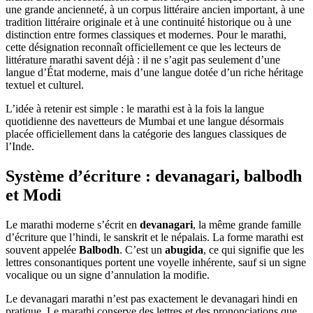
une grande ancienneté, à un corpus littéraire ancien important, à une
tradition littéraire originale et à une continuité historique ou à une
distinction entre formes classiques et modernes. Pour le marathi,
cette désignation reconnaît officiellement ce que les lecteurs de
littérature marathi savent déjà : il ne s’agit pas seulement d’une
langue d’État moderne, mais d’une langue dotée d’un riche héritage
textuel et culturel.
L’idée à retenir est simple : le marathi est à la fois la langue
quotidienne des navetteurs de Mumbai et une langue désormais
placée officiellement dans la catégorie des langues classiques de
l’Inde.
Système d’écriture : devanagari, balbodh
et Modi
Le marathi moderne s’écrit en
devanagari
, la même grande famille
d’écriture que l’hindi, le sanskrit et le népalais. La forme marathi est
souvent appelée
Balbodh
. C’est un
abugida
, ce qui signifie que les
lettres consonantiques portent une voyelle inhérente, sauf si un signe
vocalique ou un signe d’annulation la modifie.
Le devanagari marathi n’est pas exactement le devanagari hindi en
pratique. Le marathi conserve des lettres et des prononciations que