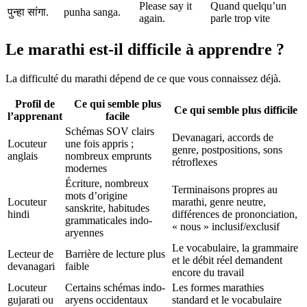
Please say it
Quand quelqu’un
पुन्हा सांगा.
punha sanga.
again.
parle trop vite
Le marathi est-il difficile à apprendre ?
La difficulté du marathi dépend de ce que vous connaissez déjà.
Profil de
Ce qui semble plus
Ce qui semble plus difficile
l’apprenant
facile
Schémas SOV clairs
Devanagari, accords de
Locuteur
une fois appris ;
genre, postpositions, sons
anglais
nombreux emprunts
rétroflexes
modernes
Écriture, nombreux
Terminaisons propres au
mots d’origine
Locuteur
marathi, genre neutre,
sanskrite, habitudes
hindi
différences de prononciation,
grammaticales indo-
« nous » inclusif/exclusif
aryennes
Le vocabulaire, la grammaire
Lecteur de
Barrière de lecture plus
et le débit réel demandent
devanagari
faible
encore du travail
Locuteur
Certains schémas indo-
Les formes marathies
gujarati ou
aryens occidentaux
standard et le vocabulaire