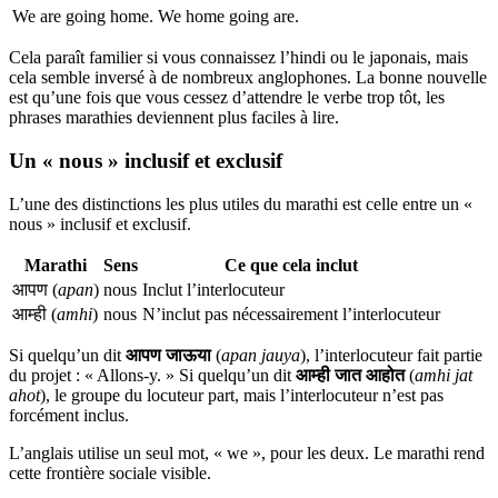
We are going home.
We home going are.
Cela paraît familier si vous connaissez l’hindi ou le japonais, mais
cela semble inversé à de nombreux anglophones. La bonne nouvelle
est qu’une fois que vous cessez d’attendre le verbe trop tôt, les
phrases marathies deviennent plus faciles à lire.
Un « nous » inclusif et exclusif
L’une des distinctions les plus utiles du marathi est celle entre un «
nous » inclusif et exclusif.
Marathi
Sens
Ce que cela inclut
आपण (
apan
)
nous
Inclut l’interlocuteur
आम्ही (
amhi
)
nous
N’inclut pas nécessairement l’interlocuteur
Si quelqu’un dit
आपण जाऊया
(
apan jauya
), l’interlocuteur fait partie
du projet : « Allons-y. » Si quelqu’un dit
आम्ही जात आहोत
(
amhi jat
ahot
), le groupe du locuteur part, mais l’interlocuteur n’est pas
forcément inclus.
L’anglais utilise un seul mot, « we », pour les deux. Le marathi rend
cette frontière sociale visible.