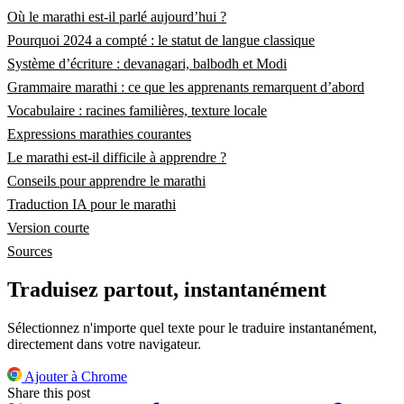
Où le marathi est-il parlé aujourd’hui ?
Pourquoi 2024 a compté : le statut de langue classique
Système d’écriture : devanagari, balbodh et Modi
Grammaire marathi : ce que les apprenants remarquent d’abord
Vocabulaire : racines familières, texture locale
Expressions marathies courantes
Le marathi est-il difficile à apprendre ?
Conseils pour apprendre le marathi
Traduction IA pour le marathi
Version courte
Sources
Traduisez partout, instantanément
Sélectionnez n'importe quel texte pour le traduire instantanément,
directement dans votre navigateur.
Ajouter à Chrome
Share this post