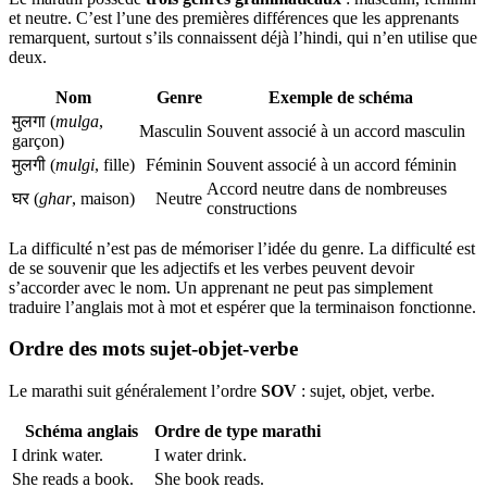
et neutre. C’est l’une des premières différences que les apprenants
remarquent, surtout s’ils connaissent déjà l’hindi, qui n’en utilise que
deux.
Nom
Genre
Exemple de schéma
मुलगा (
mulga
,
Masculin
Souvent associé à un accord masculin
garçon)
मुलगी (
mulgi
, fille)
Féminin
Souvent associé à un accord féminin
Accord neutre dans de nombreuses
घर (
ghar
, maison)
Neutre
constructions
La difficulté n’est pas de mémoriser l’idée du genre. La difficulté est
de se souvenir que les adjectifs et les verbes peuvent devoir
s’accorder avec le nom. Un apprenant ne peut pas simplement
traduire l’anglais mot à mot et espérer que la terminaison fonctionne.
Ordre des mots sujet-objet-verbe
Le marathi suit généralement l’ordre
SOV
: sujet, objet, verbe.
Schéma anglais
Ordre de type marathi
I drink water.
I water drink.
She reads a book.
She book reads.