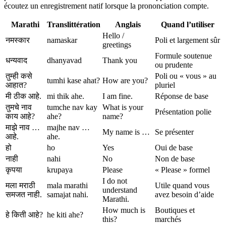
écoutez un enregistrement natif lorsque la prononciation compte.
Marathi
Translittération
Anglais
Quand l’utiliser
Hello /
नमस्कार
namaskar
Poli et largement sûr
greetings
Formule soutenue
धन्यवाद
dhanyavad
Thank you
ou prudente
तुम्ही कसे
Poli ou « vous » au
tumhi kase ahat?
How are you?
आहात?
pluriel
मी ठीक आहे.
mi thik ahe.
I am fine.
Réponse de base
तुमचे नाव
tumche nav kay
What is your
Présentation polie
काय आहे?
ahe?
name?
माझे नाव …
majhe nav …
My name is …
Se présenter
आहे.
ahe.
हो
ho
Yes
Oui de base
नाही
nahi
No
Non de base
कृपया
krupaya
Please
« Please » formel
I do not
मला मराठी
mala marathi
Utile quand vous
understand
समजत नाही.
samajat nahi.
avez besoin d’aide
Marathi.
How much is
Boutiques et
हे किती आहे?
he kiti ahe?
this?
marchés