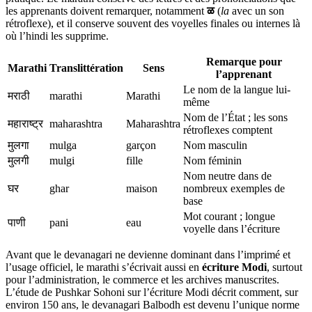
les apprenants doivent remarquer, notamment
ळ
(
la
avec un son
rétroflexe), et il conserve souvent des voyelles finales ou internes là
où l’hindi les supprime.
Remarque pour
Marathi
Translittération
Sens
l’apprenant
Le nom de la langue lui-
मराठी
marathi
Marathi
même
Nom de l’État ; les sons
महाराष्ट्र
maharashtra
Maharashtra
rétroflexes comptent
मुलगा
mulga
garçon
Nom masculin
मुलगी
mulgi
fille
Nom féminin
Nom neutre dans de
घर
ghar
maison
nombreux exemples de
base
Mot courant ; longue
पाणी
pani
eau
voyelle dans l’écriture
Avant que le devanagari ne devienne dominant dans l’imprimé et
l’usage officiel, le marathi s’écrivait aussi en
écriture Modi
, surtout
pour l’administration, le commerce et les archives manuscrites.
L’étude de Pushkar Sohoni sur l’écriture Modi décrit comment, sur
environ 150 ans, le devanagari Balbodh est devenu l’unique norme