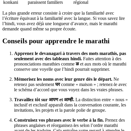
konkani
paraissent familiers
régional
La plus grande erreur consiste à croire que la familiarité avec
l’écriture équivaut à la familiarité avec la langue. Si vous savez lire
l’hindi, vous avez déjà une longueur d’avance, mais le marathi
demande quand même sa propre écoute.
Conseils pour apprendre le marathi
Apprenez le devanagari à travers des mots marathis, pas
seulement avec des tableaux hindi.
Faites attention à des
prononciations marathies comme
ळ
et aux mots où le marathi
conserve une voyelle que l’hindi pourrait supprimer.
Mémorisez les noms avec leur genre dès le départ.
Ne
retenez pas seulement
घर
comme « maison » ; retenez-le avec
le schéma d’accord que vous voyez dans les vraies phrases.
Travaillez tôt sur आपण et आम्ही.
La distinction entre « nous »
inclusif et exclusif apparaît dans la conversation courante, les
invitations, les projets et la parole polie de groupe.
Construisez vos phrases avec le verbe à la fin.
Prenez des
phrases anglaises et réorganisez-les selon l’ordre marathi
avant de les traduire. Cela entraîne votre regard à attendre le