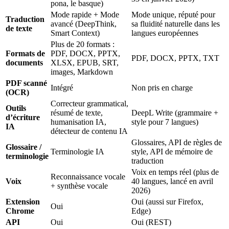
pona, le basque)
Mode rapide + Mode
Mode unique, réputé pour
Traduction
avancé (DeepThink,
sa fluidité naturelle dans les
de texte
Smart Context)
langues européennes
Plus de 20 formats :
Formats de
PDF, DOCX, PPTX,
PDF, DOCX, PPTX, TXT
documents
XLSX, EPUB, SRT,
images, Markdown
PDF scanné
Intégré
Non pris en charge
(OCR)
Correcteur grammatical,
Outils
résumé de texte,
DeepL Write (grammaire +
d’écriture
humanisation IA,
style pour 7 langues)
IA
détecteur de contenu IA
Glossaires, API de règles de
Glossaire /
Terminologie IA
style, API de mémoire de
terminologie
traduction
Voix en temps réel (plus de
Reconnaissance vocale
Voix
40 langues, lancé en avril
+ synthèse vocale
2026)
Extension
Oui (aussi sur Firefox,
Oui
Chrome
Edge)
API
Oui
Oui (REST)