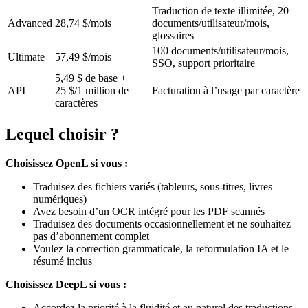
Traduction de texte illimitée, 20
Advanced
28,74 $/mois
documents/utilisateur/mois,
glossaires
100 documents/utilisateur/mois,
Ultimate
57,49 $/mois
SSO, support prioritaire
5,49 $ de base +
API
25 $/1 million de
Facturation à l’usage par caractère
caractères
Lequel choisir ?
Choisissez OpenL si vous :
Traduisez des fichiers variés (tableurs, sous-titres, livres
numériques)
Avez besoin d’un OCR intégré pour les PDF scannés
Traduisez des documents occasionnellement et ne souhaitez
pas d’abonnement complet
Voulez la correction grammaticale, la reformulation IA et le
résumé inclus
Choisissez DeepL si vous :
Accordez la priorité à la fluidité et au naturel des traductions