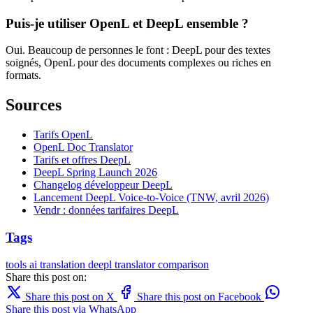
Puis-je utiliser OpenL et DeepL ensemble ?
Oui. Beaucoup de personnes le font : DeepL pour des textes
soignés, OpenL pour des documents complexes ou riches en
formats.
Sources
Tarifs OpenL
OpenL Doc Translator
Tarifs et offres DeepL
DeepL Spring Launch 2026
Changelog développeur DeepL
Lancement DeepL Voice-to-Voice (TNW, avril 2026)
Vendr : données tarifaires DeepL
Tags
tools
ai translation
deepl
translator comparison
Share this post on:
Share this post on X
Share this post on Facebook
Share this post via WhatsApp