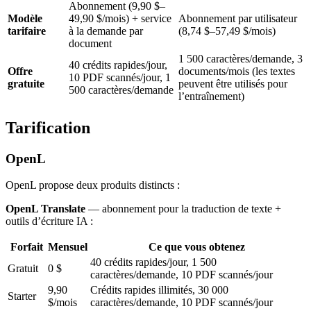
Abonnement (9,90 $–
Modèle
49,90 $/mois) + service
Abonnement par utilisateur
tarifaire
à la demande par
(8,74 $–57,49 $/mois)
document
1 500 caractères/demande, 3
40 crédits rapides/jour,
Offre
documents/mois (les textes
10 PDF scannés/jour, 1
gratuite
peuvent être utilisés pour
500 caractères/demande
l’entraînement)
Tarification
OpenL
OpenL propose deux produits distincts :
OpenL Translate
— abonnement pour la traduction de texte +
outils d’écriture IA :
Forfait
Mensuel
Ce que vous obtenez
40 crédits rapides/jour, 1 500
Gratuit
0 $
caractères/demande, 10 PDF scannés/jour
9,90
Crédits rapides illimités, 30 000
Starter
$/mois
caractères/demande, 10 PDF scannés/jour