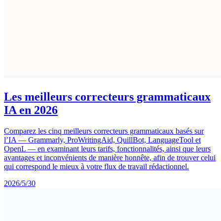
Les meilleurs correcteurs grammaticaux
IA en 2026
Comparez les cinq meilleurs correcteurs grammaticaux basés sur
l’IA — Grammarly, ProWritingAid, QuillBot, LanguageTool et
OpenL — en examinant leurs tarifs, fonctionnalités, ainsi que leurs
avantages et inconvénients de manière honnête, afin de trouver celui
qui correspond le mieux à votre flux de travail rédactionnel.
2026/5/30