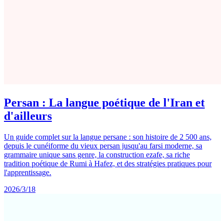
Persan : La langue poétique de l'Iran et
d'ailleurs
Un guide complet sur la langue persane : son histoire de 2 500 ans,
depuis le cunéiforme du vieux persan jusqu'au farsi moderne, sa
grammaire unique sans genre, la construction ezafe, sa riche
tradition poétique de Rumi à Hafez, et des stratégies pratiques pour
l'apprentissage.
2026/3/18