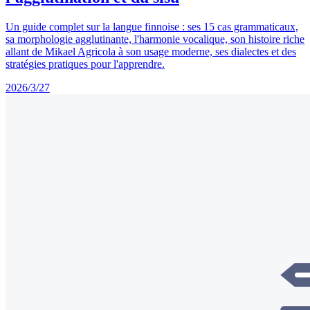
Un guide complet sur la langue finnoise : ses 15 cas grammaticaux,
sa morphologie agglutinante, l'harmonie vocalique, son histoire riche
allant de Mikael Agricola à son usage moderne, ses dialectes et des
stratégies pratiques pour l'apprendre.
2026/3/27