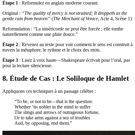
Étape 1
: Reformulez en anglais moderne courant.
Original :
“The quality of mercy is not strained; It droppeth as the
gentle rain from heaven”
(
The Merchant of Venice
, Acte 4, Scène 1)
Reformulation : “La miséricorde ne peut être forcée ; elle tombe
naturellement comme une pluie douce.”
Étape 2
: Revenez au texte pour voir comment le sens est construit à
travers la métaphore, le rythme et le choix des mots.
Étape 3
: Lisez à voix haute—Shakespeare écrivait pour l’oral, pas
pour la lecture silencieuse.
8. Étude de Cas : Le Soliloque de Hamlet
Appliquons ces techniques à un passage célèbre :
“To be, or not to be—that is the question:
Whether ‘tis nobler in the mind to suffer
The slings and arrows of outrageous fortune,
Or to take arms against a sea of troubles
And, by opposing, end them.”