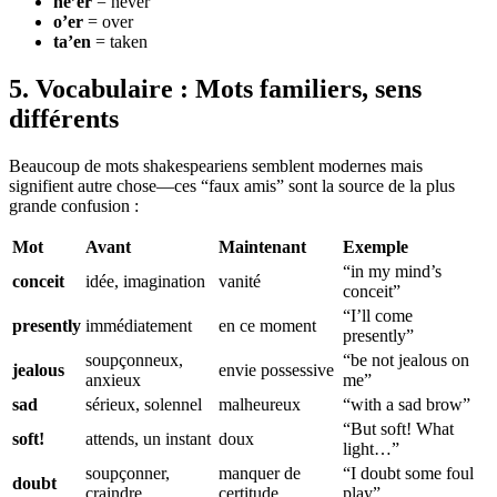
ne’er
= never
o’er
= over
ta’en
= taken
5. Vocabulaire : Mots familiers, sens
différents
Beaucoup de mots shakespeariens semblent modernes mais
signifient autre chose—ces “faux amis” sont la source de la plus
grande confusion :
Mot
Avant
Maintenant
Exemple
“in my mind’s
conceit
idée, imagination
vanité
conceit”
“I’ll come
presently
immédiatement
en ce moment
presently”
soupçonneux,
“be not jealous on
jealous
envie possessive
anxieux
me”
sad
sérieux, solennel
malheureux
“with a sad brow”
“But soft! What
soft!
attends, un instant
doux
light…”
soupçonner,
manquer de
“I doubt some foul
doubt
craindre
certitude
play”