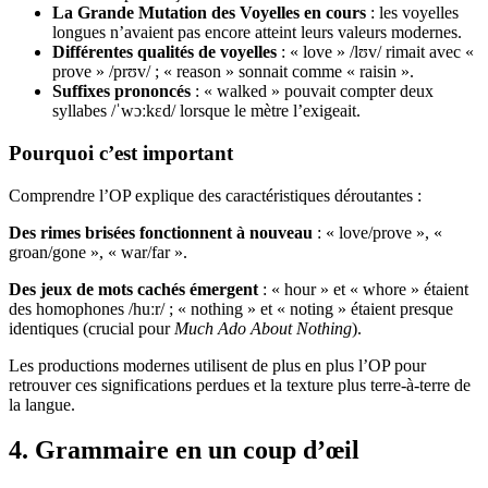
La Grande Mutation des Voyelles en cours
: les voyelles
longues n’avaient pas encore atteint leurs valeurs modernes.
Différentes qualités de voyelles
: « love » /lʊv/ rimait avec «
prove » /prʊv/ ; « reason » sonnait comme « raisin ».
Suffixes prononcés
: « walked » pouvait compter deux
syllabes /ˈwɔːkɛd/ lorsque le mètre l’exigeait.
Pourquoi c’est important
Comprendre l’OP explique des caractéristiques déroutantes :
Des rimes brisées fonctionnent à nouveau
: « love/prove », «
groan/gone », « war/far ».
Des jeux de mots cachés émergent
: « hour » et « whore » étaient
des homophones /huːr/ ; « nothing » et « noting » étaient presque
identiques (crucial pour
Much Ado About Nothing
).
Les productions modernes utilisent de plus en plus l’OP pour
retrouver ces significations perdues et la texture plus terre-à-terre de
la langue.
4. Grammaire en un coup d’œil