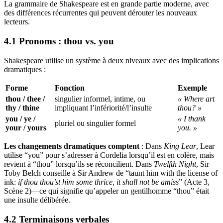
La grammaire de Shakespeare est en grande partie moderne, avec
des différences récurrentes qui peuvent dérouter les nouveaux
lecteurs.
4.1 Pronoms : thou vs. you
Shakespeare utilise un système à deux niveaux avec des implications
dramatiques :
Forme
Fonction
Exemple
thou / thee /
singulier informel, intime, ou
« Where art
thy / thine
impliquant l’infériorité/l’insulte
thou? »
you / ye /
« I thank
pluriel ou singulier formel
your / yours
you. »
Les changements dramatiques comptent
: Dans
King Lear
, Lear
utilise “you” pour s’adresser à Cordelia lorsqu’il est en colère, mais
revient à “thou” lorsqu’ils se réconcilient. Dans
Twelfth Night
, Sir
Toby Belch conseille à Sir Andrew de “taunt him with the license of
ink:
if thou thou’st him some thrice, it shall not be amiss
” (Acte 3,
Scène 2)—ce qui signifie qu’appeler un gentilhomme “thou” était
une insulte délibérée.
4.2 Terminaisons verbales