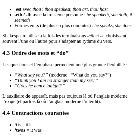
-est
avec
thou
:
thou speakest
,
thou art
,
thou hast
-eth / -th
avec la troisième personne :
he speaketh
,
she doth
,
it
seemeth
Formes en
-s
(de plus en plus courantes) :
he speaks
,
she does
Shakespeare utilise à la fois les terminaisons
-eth
et
-s
, choisissant
souvent l’une ou l’autre pour s’adapter au rythme du vers.
4.3 Ordre des mots et “do”
Les questions et l’emphase permettent une plus grande flexibilité :
“What say you?”
(moderne : “What do you say?”)
“Think you I am no stronger than my sex?”
“Goes he hence tonight?”
L’auxiliaire
do
apparaît, mais pas toujours là où l’anglais moderne
l’exige (et parfois là où l’anglais moderne l’interdit).
4.4 Contractions courantes
‘tis
= it is
‘twas
= it was