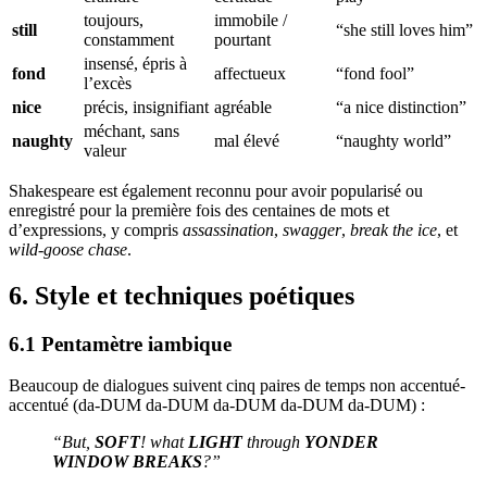
toujours,
immobile /
still
“she still loves him”
constamment
pourtant
insensé, épris à
fond
affectueux
“fond fool”
l’excès
nice
précis, insignifiant
agréable
“a nice distinction”
méchant, sans
naughty
mal élevé
“naughty world”
valeur
Shakespeare est également reconnu pour avoir popularisé ou
enregistré pour la première fois des centaines de mots et
d’expressions, y compris
assassination
,
swagger
,
break the ice
, et
wild-goose chase
.
6. Style et techniques poétiques
6.1 Pentamètre iambique
Beaucoup de dialogues suivent cinq paires de temps non accentué-
accentué (da-DUM da-DUM da-DUM da-DUM da-DUM) :
“But,
SOFT
! what
LIGHT
through
YONDER
WINDOW
BREAKS
?”