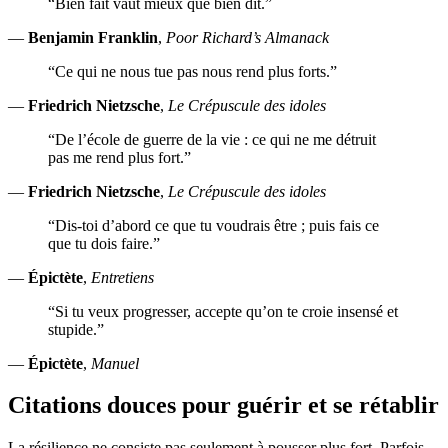
“Bien fait vaut mieux que bien dit.”
—
Benjamin Franklin
,
Poor Richard’s Almanack
“Ce qui ne nous tue pas nous rend plus forts.”
—
Friedrich Nietzsche
,
Le Crépuscule des idoles
“De l’école de guerre de la vie : ce qui ne me détruit
pas me rend plus fort.”
—
Friedrich Nietzsche
,
Le Crépuscule des idoles
“Dis-toi d’abord ce que tu voudrais être ; puis fais ce
que tu dois faire.”
—
Épictète
,
Entretiens
“Si tu veux progresser, accepte qu’on te croie insensé et
stupide.”
—
Épictète
,
Manuel
Citations douces pour guérir et se rétablir
La résilience ne consiste pas seulement à pousser plus fort. Parfois,