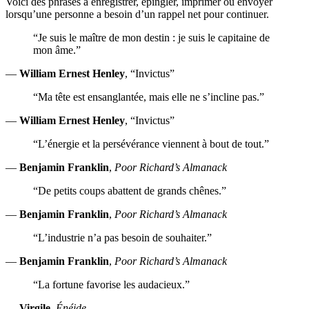
Voici des phrases à enregistrer, épingler, imprimer ou envoyer
lorsqu’une personne a besoin d’un rappel net pour continuer.
“Je suis le maître de mon destin : je suis le capitaine de
mon âme.”
—
William Ernest Henley
, “Invictus”
“Ma tête est ensanglantée, mais elle ne s’incline pas.”
—
William Ernest Henley
, “Invictus”
“L’énergie et la persévérance viennent à bout de tout.”
—
Benjamin Franklin
,
Poor Richard’s Almanack
“De petits coups abattent de grands chênes.”
—
Benjamin Franklin
,
Poor Richard’s Almanack
“L’industrie n’a pas besoin de souhaiter.”
—
Benjamin Franklin
,
Poor Richard’s Almanack
“La fortune favorise les audacieux.”
—
Virgile
,
Énéide