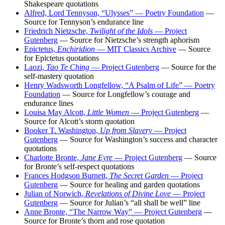
Shakespeare quotations
Alfred, Lord Tennyson, “Ulysses” — Poetry Foundation
—
Source for Tennyson’s endurance line
Friedrich Nietzsche,
Twilight of the Idols
— Project
Gutenberg
— Source for Nietzsche’s strength aphorism
Epictetus,
Enchiridion
— MIT Classics Archive
— Source
for Epictetus quotations
Laozi,
Tao Te Ching
— Project Gutenberg
— Source for the
self-mastery quotation
Henry Wadsworth Longfellow, “A Psalm of Life” — Poetry
Foundation
— Source for Longfellow’s courage and
endurance lines
Louisa May Alcott,
Little Women
— Project Gutenberg
—
Source for Alcott’s storm quotation
Booker T. Washington,
Up from Slavery
— Project
Gutenberg
— Source for Washington’s success and character
quotations
Charlotte Bronte,
Jane Eyre
— Project Gutenberg
— Source
for Bronte’s self-respect quotations
Frances Hodgson Burnett,
The Secret Garden
— Project
Gutenberg
— Source for healing and garden quotations
Julian of Norwich,
Revelations of Divine Love
— Project
Gutenberg
— Source for Julian’s “all shall be well” line
Anne Bronte, “The Narrow Way” — Project Gutenberg
—
Source for Bronte’s thorn and rose quotation