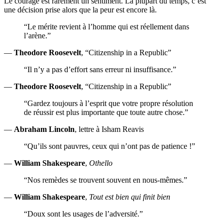
Le courage est rarement un sentiment. La plupart du temps, c’est
une décision prise alors que la peur est encore là.
“Le mérite revient à l’homme qui est réellement dans
l’arène.”
—
Theodore Roosevelt
, “Citizenship in a Republic”
“Il n’y a pas d’effort sans erreur ni insuffisance.”
—
Theodore Roosevelt
, “Citizenship in a Republic”
“Gardez toujours à l’esprit que votre propre résolution
de réussir est plus importante que toute autre chose.”
—
Abraham Lincoln
, lettre à Isham Reavis
“Qu’ils sont pauvres, ceux qui n’ont pas de patience !”
—
William Shakespeare
,
Othello
“Nos remèdes se trouvent souvent en nous-mêmes.”
—
William Shakespeare
,
Tout est bien qui finit bien
“Doux sont les usages de l’adversité.”