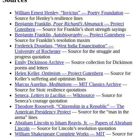
William Ernest Henley, “Invictus” — Poetry Foundation
—
Source for Henley’s resilience lines
Benjamin Franklin,
Poor Richard’s Almanack
— Project
Gutenberg
— Source for Franklin’s short strength sayings
Benjamin Franklin,
Autobiography
— Project Gutenberg
—
Source for Franklin’s resolution maxim
Frederick Douglass, “West India Emancipation” —
University of Rochester
— Source for the struggle and
progress quotation
Emily Dickinson Archive
— Source collection for Dickinson
poems and letters
Helen Keller,
Optimism
— Project Gutenberg
— Source for
Keller’s suffering and optimism lines
Marcus Aurelius,
Meditations
— MIT Classics Archive
—
Source for Stoic resilience quotations
Seneca,
Letters to Lucilius
— Wikisource
— Source for
Seneca’s courage quotation
Theodore Roosevelt, “Citizenship in a Republic” — The
American Presidency Project
— Source for the “man in the
arena” lines
Abraham Lincoln to Isham Reavis, Jr. — Papers of Abraham
Lincoln
— Source for Lincoln’s resolution quotation
William Shakespeare Complete Works — MIT
— Source for