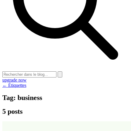
upgrade now
← Étiquettes
Tag:
business
5 posts