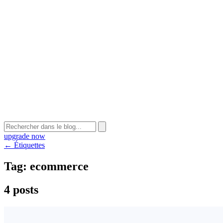
upgrade now
← Étiquettes
Tag:
ecommerce
4 posts