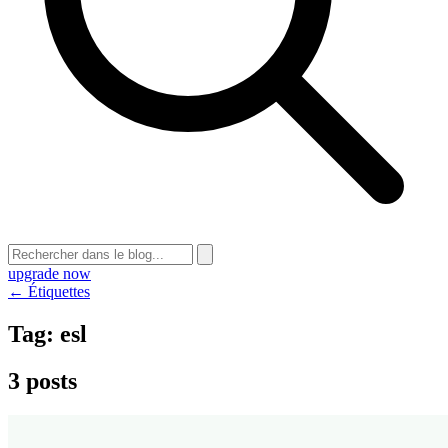
upgrade now
← Étiquettes
Tag:
esl
3 posts