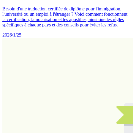
Besoin d'une traduction certifiée de diplôme pour l'immigration,
l'université ou un emploi à l'étranger ? Voici comment fonctionnent
la certification, la notarisation et les apostilles, ainsi que les règles
spécifiques à chaque pays et des conseils pour éviter les refus.
2026/1/25