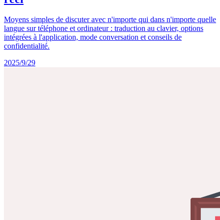
Moyens simples de discuter avec n'importe qui dans n'importe quelle
langue sur téléphone et ordinateur : traduction au clavier, options
intégrées à l'application, mode conversation et conseils de
confidentialité.
2025/9/29