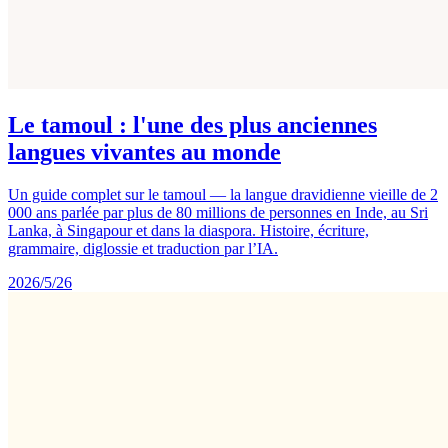
Le tamoul : l'une des plus anciennes
langues vivantes au monde
Un guide complet sur le tamoul — la langue dravidienne vieille de 2
000 ans parlée par plus de 80 millions de personnes en Inde, au Sri
Lanka, à Singapour et dans la diaspora. Histoire, écriture,
grammaire, diglossie et traduction par l’IA.
2026/5/26