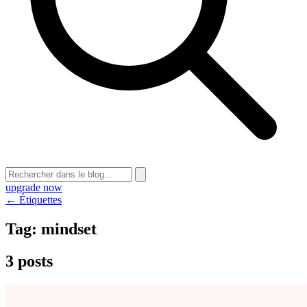
upgrade now
← Étiquettes
Tag:
mindset
3 posts