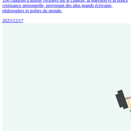
100 citations d'amour vérifiées sur le chagrin, la guérison et la douce
croissance personnelle, provenant des plus grands écrivains,
philosophes et poètes du monde.
2025/12/17