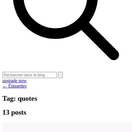
upgrade now
← Étiquettes
Tag:
quotes
13 posts