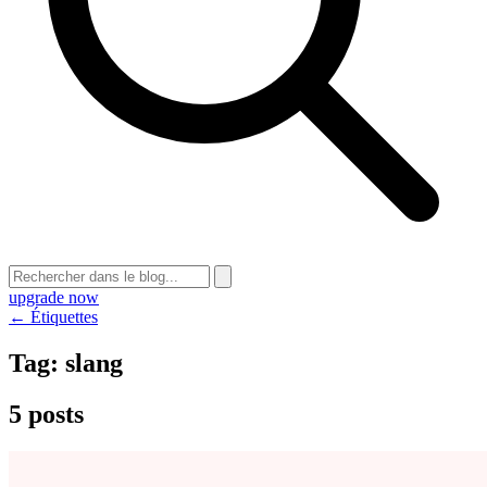
upgrade now
← Étiquettes
Tag:
slang
5 posts