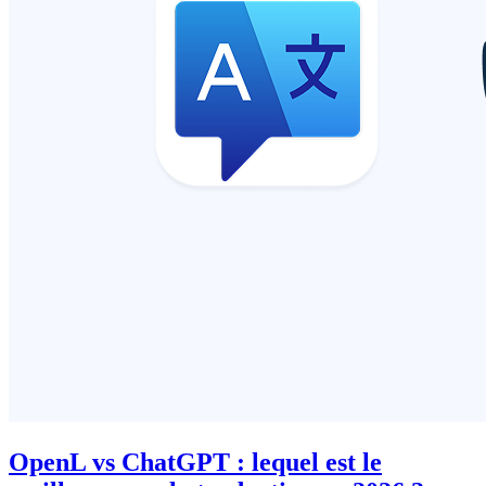
OpenL vs ChatGPT : lequel est le