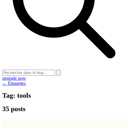
upgrade now
← Étiquettes
Tag:
tools
35 posts