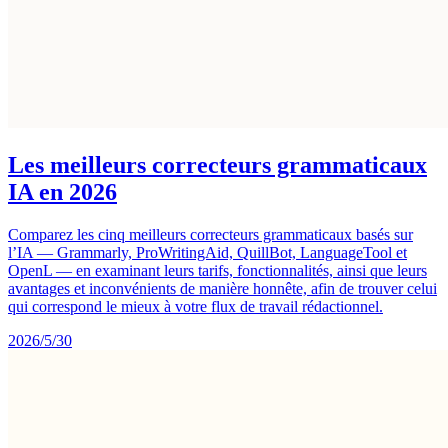
Les meilleurs correcteurs grammaticaux
IA en 2026
Comparez les cinq meilleurs correcteurs grammaticaux basés sur
l’IA — Grammarly, ProWritingAid, QuillBot, LanguageTool et
OpenL — en examinant leurs tarifs, fonctionnalités, ainsi que leurs
avantages et inconvénients de manière honnête, afin de trouver celui
qui correspond le mieux à votre flux de travail rédactionnel.
2026/5/30