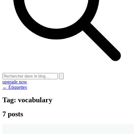
upgrade now
← Étiquettes
Tag:
vocabulary
7 posts