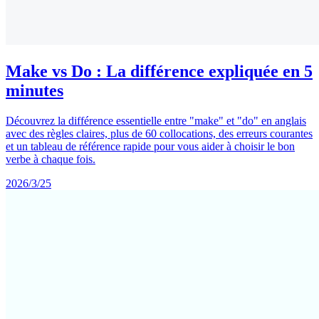
Make vs Do : La différence expliquée en 5
minutes
Découvrez la différence essentielle entre "make" et "do" en anglais
avec des règles claires, plus de 60 collocations, des erreurs courantes
et un tableau de référence rapide pour vous aider à choisir le bon
verbe à chaque fois.
2026/3/25