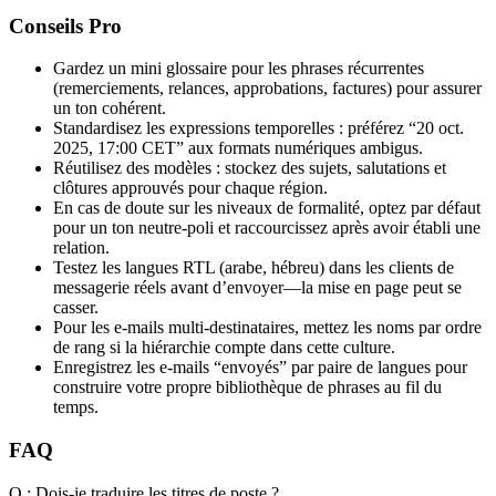
Conseils Pro
Gardez un mini glossaire pour les phrases récurrentes
(remerciements, relances, approbations, factures) pour assurer
un ton cohérent.
Standardisez les expressions temporelles : préférez “20 oct.
2025, 17:00 CET” aux formats numériques ambigus.
Réutilisez des modèles : stockez des sujets, salutations et
clôtures approuvés pour chaque région.
En cas de doute sur les niveaux de formalité, optez par défaut
pour un ton neutre-poli et raccourcissez après avoir établi une
relation.
Testez les langues RTL (arabe, hébreu) dans les clients de
messagerie réels avant d’envoyer—la mise en page peut se
casser.
Pour les e-mails multi-destinataires, mettez les noms par ordre
de rang si la hiérarchie compte dans cette culture.
Enregistrez les e-mails “envoyés” par paire de langues pour
construire votre propre bibliothèque de phrases au fil du
temps.
FAQ
Q : Dois-je traduire les titres de poste ?