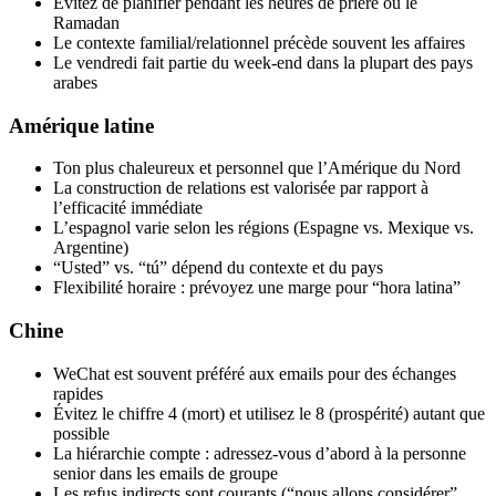
Évitez de planifier pendant les heures de prière ou le
Ramadan
Le contexte familial/relationnel précède souvent les affaires
Le vendredi fait partie du week-end dans la plupart des pays
arabes
Amérique latine
Ton plus chaleureux et personnel que l’Amérique du Nord
La construction de relations est valorisée par rapport à
l’efficacité immédiate
L’espagnol varie selon les régions (Espagne vs. Mexique vs.
Argentine)
“Usted” vs. “tú” dépend du contexte et du pays
Flexibilité horaire : prévoyez une marge pour “hora latina”
Chine
WeChat est souvent préféré aux emails pour des échanges
rapides
Évitez le chiffre 4 (mort) et utilisez le 8 (prospérité) autant que
possible
La hiérarchie compte : adressez-vous d’abord à la personne
senior dans les emails de groupe
Les refus indirects sont courants (“nous allons considérer”