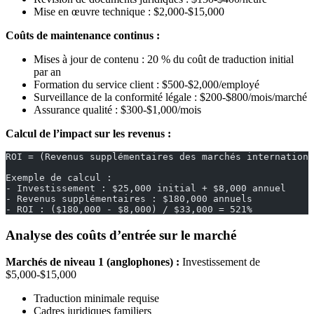
Mise en œuvre technique : $2,000-$15,000
Coûts de maintenance continus :
Mises à jour de contenu : 20 % du coût de traduction initial
par an
Formation du service client : $500-$2,000/employé
Surveillance de la conformité légale : $200-$800/mois/marché
Assurance qualité : $300-$1,000/mois
Calcul de l’impact sur les revenus :
ROI = (Revenus supplémentaires des marchés internationa
Exemple de calcul :
- Investissement : $25,000 initial + $8,000 annuel
- Revenus supplémentaires : $180,000 annuels
- ROI : ($180,000 - $8,000) / $33,000 = 521%
Analyse des coûts d’entrée sur le marché
Marchés de niveau 1 (anglophones) :
Investissement de
$5,000-$15,000
Traduction minimale requise
Cadres juridiques familiers