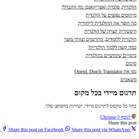
הולנדית, פלמית ואפריקאנס: מה ההבדל?
מיתוסים נפוצים על הולנדית
מה הופך את ההולנדית לייחודית
היסטוריה קצרה של הולנדית
הולנדית ללומדים, מתרגמים וצוותי מוצר
כמה קשה ללמוד הולנדית?
ביטויים שימושיים בהולנדית
סיכום
נסו את OpenL Dutch Translator
משאבים
תרגום מיידי בכל מקום
בחר כל טקסט לתרגום מיידי, ישירות בדפדפן שלך.
הוסף ל-Chrome
Share this post
X
Share this post on Facebook
Share this post via WhatsApp