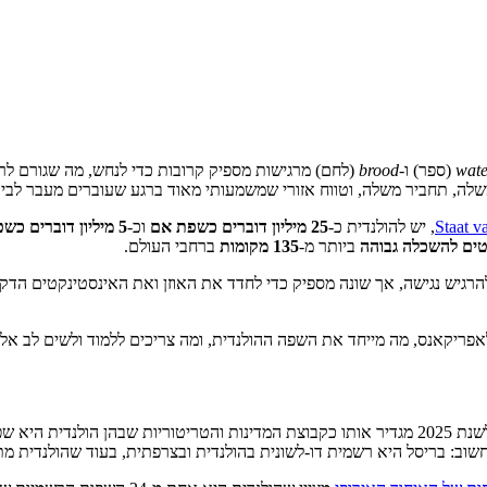
wate
(ספר) ו-
brood
(לחם) מרגישות מספיק קרובות כדי לנחש, מה שגורם לר
 משלה, תחביר משלה, וטווח אזורי שמשמעותי מאוד ברגע שעוברים מעבר לביט
Staat v
, יש להולנדית כ-
25 מיליון דוברים כשפת אם
וכ-
5 מיליון דוברים כשפה שנייה
ביותר מ-
135 מקומות
ברחבי העולם.
הרגיש נגישה, אך שונה מספיק כדי לחדד את האוזן ואת האינסטינקטים הדקד
פריקאנס, מה מייחד את השפה ההולנדית, ומה צריכים ללמוד ולשים לב אליו צ