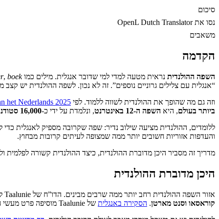
סיכום
נסו את OpenL Dutch Translator
משאבים
הקדמה
השפה ההולנדית
נראית מטעה למדי למי שדובר אנגלית. מילים כמו
boek
,
r
“אנגלית עם צלילים גרוניים נוספים”. זה לא נכון. לשפה ההולנדית יש קצב
וזה גם מה שהופך את ההולנדית לשווה ללמוד. לפי
an het Nederlands 2025
ביותר בעולם
, היא
השפה ה-12 באינטרנט
, ונלמדת על ידי כ-
16,000 סטודנטים להשכלה גבוהה
ללומדים, ההולנדית מציעה שילוב נדיר: שפה שקרובה מספיק לאנגלית כדי ל
והעדפות אזוריות חשובים יותר ממה שמצופה לעיתים קרובות מבחוץ.
מדריך זה מסביר היכן מדוברת ההולנדית, כיצד ההולנדית קשורה לפלמית ולא
היכן מדוברת ההולנדית
אזור השפה ההולנדית רחב יותר ממה שרבים מבינים. הדו”ח של Taalunie לשנת 2025 מגדיר אותו כקבוצת המדינות והטריטוריות שבהן הולנדית היא שפה רשמית:
קוראסאו וסנט מארטן
.
הסקירה באנגלית
של Taalunie מוסיפה פרט מעשי חשוב: בריסל היא רשמית דו-לשונית בהולנדית ובצרפתית, בעוד שהולנדית מתפקדת לצד שפות קהילתיות דומיננטיות אחרות באיים הקריביים.