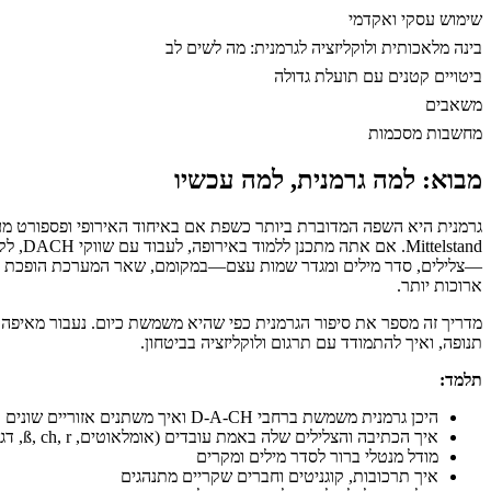
שימוש עסקי ואקדמי
בינה מלאכותית ולוקליזציה לגרמנית: מה לשים לב
ביטויים קטנים עם תועלת גדולה
משאבים
מחשבות מסכמות
מבוא: למה גרמנית, למה עכשיו
גרמנית היא השפה המדוברת ביותר כשפת אם באיחוד האירופי ופספורט מעשי
stand
—צלילים, סדר מילים ומגדר שמות עצם—במקומם, שאר המערכת הופכת להפתי
ארוכות יותר.
מדריך זה מספר את סיפור הגרמנית כפי שהיא משמשת כיום. נעבור מאיפה 
תנופה, ואיך להתמודד עם תרגום ולוקליזציה בביטחון.
תלמד:
היכן גרמנית משמשת ברחבי D‑A‑CH ואיך משתנים אזוריים שונים
איך הכתיבה והצלילים שלה באמת עובדים (אומלאוטים, ß, ch, r, דגש)
מודל מנטלי ברור לסדר מילים ומקרים
איך תרכובות, קוגניטים וחברים שקריים מתנהגים