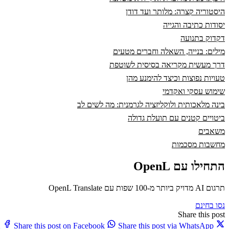
היסטוריה קצרה: מלותר ועד דודן
יסודות כתיבה והגייה
דקדוק בתנועה
מילים: בנייה, השאלה וחברים מטעים
דרך מעשית מקריאה בסיסית לשוטפת
טעויות נפוצות וכיצד להימנע מהן
שימוש עסקי ואקדמי
בינה מלאכותית ולוקליזציה לגרמנית: מה לשים לב
ביטויים קטנים עם תועלת גדולה
משאבים
מחשבות מסכמות
התחילו עם OpenL
תרגום AI מדויק ביותר מ-100 שפות עם OpenL Translate
נסו בחינם
Share this post
X
Share this post on Facebook
Share this post via WhatsApp