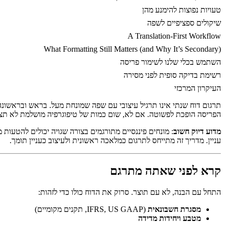
טעויות נפוצות להימנע מהן
שיקולים ספציפיים לשפה
A Translation-First Workflow
What Formatting Still Matters (and Why It’s Secondary)
השתמש בכלי שלנו לשימור פריסה
רשימת בדיקה סופית לפני מסירה
העיקרון המרכזי
תרגום דוח שנתי אינו תרגיל עיצובי עם שפה שמונחת מעל. בראש ובראשו
הפריסה הופכת לפשוטה. אם לא, שום כמות של טיפוגרפיה מושלמת לא תצי
מדוע דיוק חשוב
: מונחים פיננסיים מתורגמים בצורה שגויה יכולים להטעות 
עניין. מדריך זה מתייחס לתרגום כמלאכה ראשונית ולעיצוב כעניין תומך.
קרא לפני שאתה מתרגם
התחל עם הבנה, לא עם תוצר. סרוק את הדוח כולו כדי לזהות:
מסגרת חשבונאית
(IFRS, US GAAP, תקנים מקומיים)
מטבע ויחידות מדידה