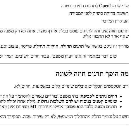
שימוש ב-OpenL לתרגום חוזים בבטחה
רשימת בדיקה סופית לפני המסירה
העיקרון המרכזי
תרגום חוזה אינו זהה לתרגום פוסט בבלוג או דף מוצר. אתה לא רק משנה
שאף אחד לא התכוון אליו.
מדריך זה נוקט בגישה של
תרגום תחילה, חוקיות תחילה
. פריסה, עיצוב וסג
שום דבר במאמר זה אינו ייעוץ משפטי. עבור חוזים חשובים, תמיד יש
מה הופך תרגום חוזה לשונה
רוב הטקסטים הכלליים סובלים שינויים קלים במשמעות. חוזים לא.
חוזים ניתנים לאכיפה
: בתי משפט ובוררים עשויים להסתמך על התרג
שינויים קטנים בניסוח יש להם השלכות גדולות
: מילה אחת יכולה להר
תרגום מכונה בלבד הוא מסוכן
: אפילו מערכות MT מצוינות אינן מאומנות להעניק משקל משפטי ל-“shall”, “may”, או “material breach”.
חשוב על עצמך כחלק מהתהליך המשפטי, לא רק שירות שפה. תפקידך הוא 