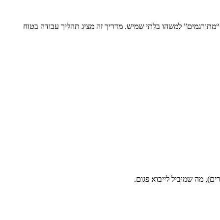
נראה פשוט, אך תרגומו עלול להשתבש במהירות: עמודות זזות, מרכאות נשברות, תווים שאינם לטיניים הופכים לבלתי קריאים, או שמזהים (IDs) “מתורגמים” למשהו בלתי שמיש. מדריך זה מציג תהליך עבודה בטוח