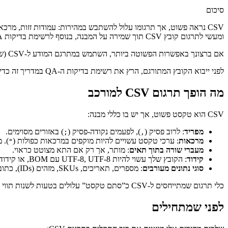
סיכום
ומעשי לתרגום קובץ CSV תוך שמירה על המבנה, בנוסף לרשימת בדיקות QA ותיקונים לבעיות נפוצות.
אם ברצונך באפשרות הפשוטה ביותר, השתמש במתרגם המודע ל-CSV (שיטה 1) במקום להעתיק טקסט CSV למתרגם טקסט כללי.
לפני ייבוא הקובץ המתורגם, הרץ את רשימת בדיקות ה-QA במדריך זה כדי לאתר בעיות בעמודות/קידוד בשלב מוקדם.
מה הופך תרגום CSV למורכב
CSV הוא טקסט פשוט, אך יש בו כללי מבנה:
מפריד
: לרוב פסיק (
), לפעמים נקודה-פסיק (
) באזורים מסוימים.
;
,
מרכאות
: ערכי טקסט עשויים להיות מוקפים במרכאות כפולות (
). 
"
מעברי שורה בתוך תאים
: מותר, אך רק אם התא מצוטט כראוי.
קידוד
: הקובץ שלך עשוי להיות UTF‑8, UTF‑8 עם BOM, או קידודים ישנים.
סוגי נתונים מעורבים
: מספרים, תאריכים, SKUs, מזהים (IDs), כתובות URL, ומחזיקים (placeholders) לרוב חייבים להישאר ללא שינוי.
כלי תרגום שמתייחסים ל-CSV כ”סתם טקסט” עלולים בטעות לשנות תווי מבנה (מפרידים/מרכאות/מעברי שורה) או להמיר סוגי נתונים (תאריכים/מספרים), מה שמוביל לייבוא פגום.
לפני שמתחילים