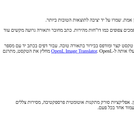
אמת. שמרו על יד יציבה לתוצאות הטובות ביותר.
וק משתנה. מחקר משנת 2026 מצא שמצב המצלמה של Google Translate השיג 78% על תוויות תרופות אך ירד ל-23% על מסמכים צפופים כמו דו”חות מהירות. כתב מחובר ותאורה גרועה מקשים עוד
טקסט קצר ומודפס בבירור בתאורה טובה. עבור דפים בכתב יד עם מספר
לו אותה ל-
OpenL Image Translator
. OpenL מחלץ את הטקסט, מתרגם
Adobe  במקום המצלמה הרגילה של הטלפון. אפליקציות סורק מתקנות אוטומטית פרספקטיבה, מסירות צללים
 עמוד אחד בכל פעם.