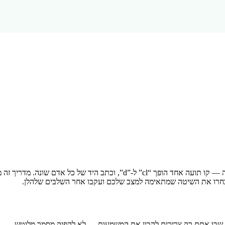
טקסט בכתב יד מכשיל את ה-OCR בצורה שטקסט מודפס לעולם לא עושה — קו תו
בחרו את השיטה שמתאימה למצב שלכם ועקבו אחר השלבים שלהלן.
ד שבו אתם רק צריכים להבין את המשמעות — לא להפיק מסמך מלוטש.