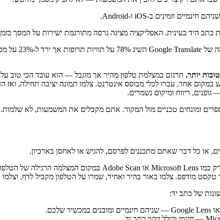
ניהם חינמיים וזמינים ב-iOS ו-Android.
 כתב היד בעינית. האפליקציה מציגה גרסה מתורגמת ישירות על המסך בזמן 
קחו בחשבון שהדי
ובות יותר.
תרגום במצלמת טלפון מהיר אך מוגבל — הוא עובד הכי טוב על 
מקום אחר, עברו לכלי מבוסס אינטרנט. צלמו תמונה יציבה תחילה, ואז הע
פרים ומונחים טכניים מול המקור. אתם מקבלים את המשמעות, לא שלמות.
ם, או כל דבר שאתם מתכננים לפרסם, להגיש או לאחסן בארכיון.
השתמשו באפליקציית סורק כמו Microsoft Lens או Scan
 טקסט מודפס. צלמו באור בהיר ואחיד, שמרו על הטלפון מקביל לדף, וצלמו
ונות של כתב יד: