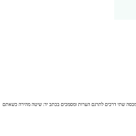
עה אחד הופך “cl” ל-”d”, וכתב היד של כל אדם שונה. מדריך זה מכסה שתי דרכים לתרגם הערות ומסמכים בכתב יד: שיטה מהירה כשאתם