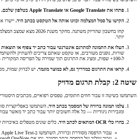
פתחו את Google Translate או Apple Translate בטלפון שלכם.
ש
הקישו על סמל המצלמה וכוונו אותה אל הטקסט בכתב היד.
יישרו את
יותר.
העלו את התמונה למתרגם אינטרנטי עבור כתב יד צפוף או תוצאות ט
שורות, גופנים מעורבים, או טקסט שאתם צריכים להעתיק ולהשתמש ב
ל-100+ שפות, ומציג את התרגום תוך שמירה על הפריסה המקורית — גופנים, ריווח ומיקום נשמרים.
קראו את התרגום כמדריך גס, לא כמוצר מוגמר.
יש לבדוק שמות, מס
שיטה 2: קבלת תרגום מדויק
השתמשו בשיטה זו עבור חוזים חתומים, טפסים רפואיים, מכתבים היסטוריי
צלמו תמונה ברורה של המסמך בכתב היד.
ומגבירות ניגודיות — כל אלה חשובים יותר עבור כתב יד מאשר עבור
בחרו כלי OCR המתאים לכתב היד.
כלים שונים מטפלים באיכויות ש
עבור הדפסה מסודרת וברורה, השתמשו ב-Apple Live Text או Google Lens — שניהם חינמיים ומובנים במכשיר שלכם.
עבור שילוב של הדפסה וכתב מחובר, נסו את Microsoft OneNote — חינמי וכולל זיהוי כתב יד.