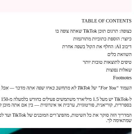
TABLE OF CONTENTS
כצופה: תרגום תוכן TikTok שאתה צופה בו
כיוצר: הוספת כתוביות מתורגמות
דיבוב AI: החלף את הקול בשפה אחרת
השוואת כלים
טיפים לתוצאות טובות יותר
שאלות נפוצות
Footnotes
העמוד “For You” של TikTok לא מתחשב באיזו שפה אתה מדבר — אבל אתה כן. כך תוכל לשבור את מחסום השפה וליהנות (או לפרסם) תוכן ב-TikTok בכל שפה.
ל-TikTok יש מעל 1.5 מיליארד משתמשים פעילים בחודש בלמעלה מ-150 מדינות.
בספרדית, קוריאנית, פורטוגזית, ערבית או אינדונזית — בין אם אתה מוכן ל
המדריך הז
שמתאימה לך.