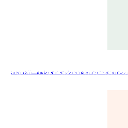
202. אנו משווים בין האפשרויות המובילות להפיכת טקסט שנכתב על ידי בינה מלאכותית לטבעי ותואם למותג—ללא הבטחה