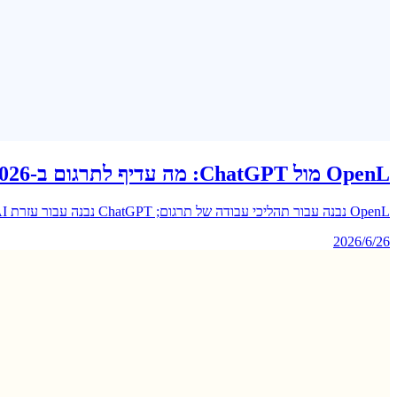
OpenL מול ChatGPT: מה עדיף לתרגום ב-2026?
OpenL נבנה עבור תהליכי עבודה של תרגום; ChatGPT נבנה עבור עזרת AI אינטראקטיבית. ההשוואה הזו מראה במה להשתמש עבור טקסט, קבצים, PDFs, תמונות, מסמכי עסקים ולימוד שפה.
2026/6/26