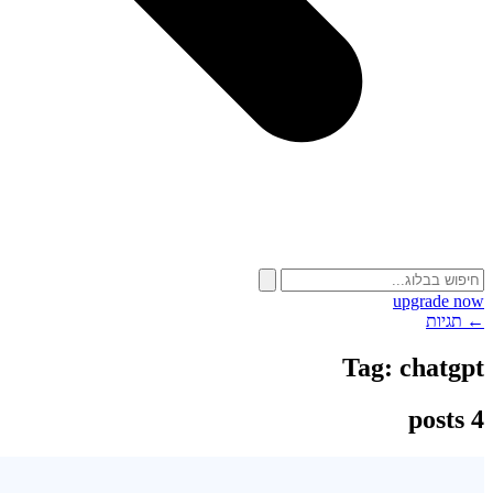
upgrade now
← תגיות
Tag:
chatgpt
4 posts