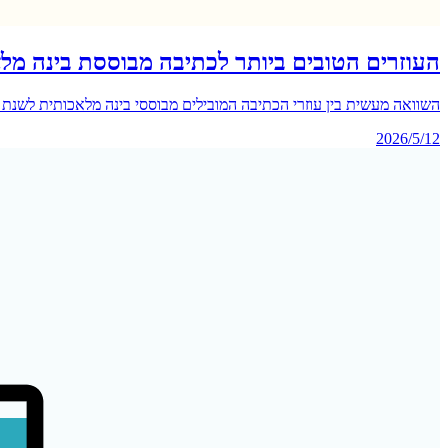
העוזרים הטובים ביותר לכתיבה מבוססת בינה מלאכות
השוואה מעשית בין עוזרי הכתיבה המובילים מבוססי בינה מלאכותית לשנת 2026—מ-ChatGPT ו-Claude ועד Jasper ו-Grammarly. גלו איזה כלי מתאים ביותר לסגנון הכתיבה, התקציב וצרכי השימוש שלכם.
2026/5/12