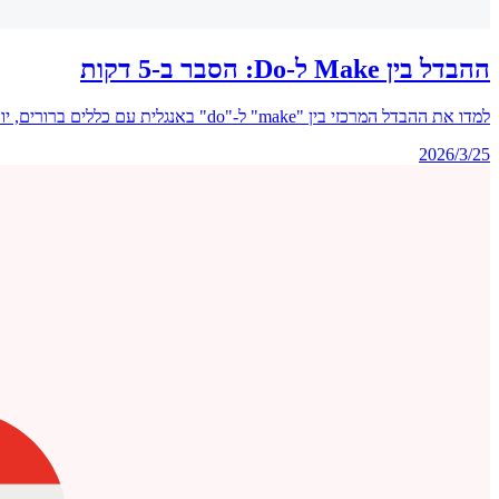
ההבדל בין Make ל-Do: הסבר ב-5 דקות
למדו את ההבדל המרכזי בין "make" ל-"do" באנגלית עם כללים ברורים, יותר מ-60 צירופים, טעויות נפוצות וטבלת עזר מהירה שתעזור לכם לבחור את הפועל הנכון בכל פעם.
2026/3/25