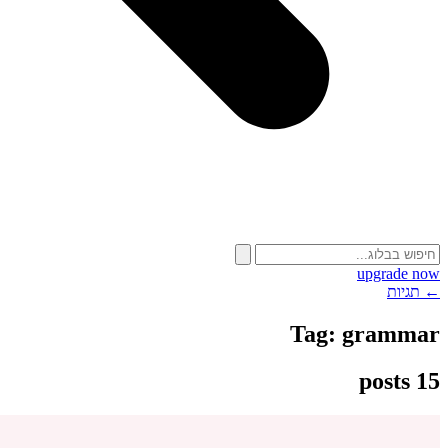
upgrade now
← תגיות
Tag:
grammar
15 posts