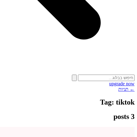
upgrade now
← תגיות
Tag:
tiktok
3 posts