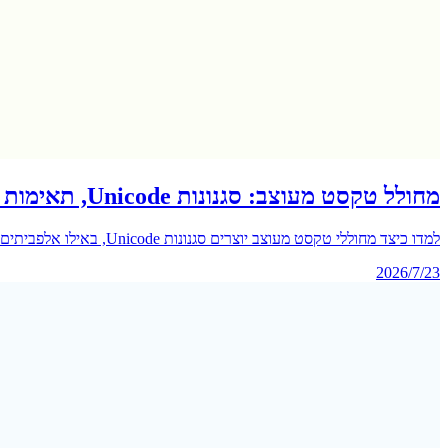
מחולל טקסט מעוצב: סגנונות Unicode, תאימות ותמיכת תווים
למדו כיצד מחוללי טקסט מעוצב יוצרים סגנונות Unicode, באילו אלפביתים הם תומכים, מדוע תווים נשברים ומתי טקסט מעוצב צריך להישאר דקורטיבי.
2026/7/23