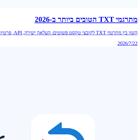
מתרגמי TXT הטובים ביותר ב-2026
השוו בין מתרגמי TXT לקובצי טקסט פשוטים: העלאה ישירה, API, פרטיות, מחיר ומגבלות של OpenL, Azure Translator, DeepL, Google Translate ו-LibreTranslate.
2026/7/22