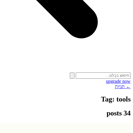
upgrade now
← תגיות
Tag:
tools
34 posts