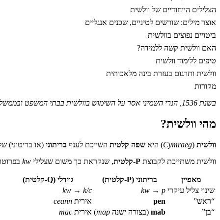
הצלילים הייחודיים של וולשית
אוצר מילים: שורשים לטיניים, שכנים אנגליים
ביטויים נפוצים בוולשית
האם וולשית קשה ללמידה?
טיפים ללימוד וולשית
וולשית ותרגום בעזרת בינה מלאכותית
מקורות
בשנת 1536, הנרי השמיני אסר על השימוש בוולשית בבתי המשפט ובממשל. ארבע מאות שנה לאחר מכן, היא הפכה לשפה רשמית בוויילס — וכיום ממשלת ויילס שואפת למיליון דוברים עד 2050.
מהי וולשית?
וולשית
(
Cymraeg
) היא
שפה קלטית
השייכת לענף
בריתוני
(או בריטוני) 
וולשית משתייכת לקבוצת
P-קלטית
, שנקראת כך משום שצלילי
kw
בפרוטו-
מאפיין
בריתוני (P-קלטית)
גוידלי (Q-קלטית)
שינוי צליל עיקרי
kw → p
kw → k/c
“ראש”
pen
אירית
ceann
“בן”
mab
(בצורה ישנה
map
)
אירית
mac