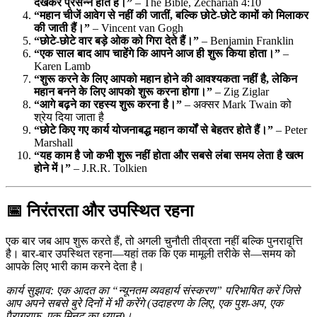
देखकर प्रसन्न होते हैं।”
– The Bible, Zechariah 4:10
“महान चीजें आवेग से नहीं की जातीं, बल्कि छोटे-छोटे कामों को मिलाकर
की जाती हैं।”
– Vincent van Gogh
“छोटे-छोटे वार बड़े ओक को गिरा देते हैं।”
– Benjamin Franklin
“एक साल बाद आप चाहेंगे कि आपने आज ही शुरू किया होता।”
–
Karen Lamb
“शुरू करने के लिए आपको महान होने की आवश्यकता नहीं है, लेकिन
महान बनने के लिए आपको शुरू करना होगा।”
– Zig Ziglar
“आगे बढ़ने का रहस्य शुरू करना है।”
– अक्सर Mark Twain को
श्रेय दिया जाता है
“छोटे किए गए कार्य योजनाबद्ध महान कार्यों से बेहतर होते हैं।”
– Peter
Marshall
“यह काम है जो कभी शुरू नहीं होता और सबसे लंबा समय लेता है खत्म
होने में।”
– J.R.R. Tolkien
📅 निरंतरता और उपस्थित रहना
एक बार जब आप शुरू करते हैं, तो अगली चुनौती तीव्रता नहीं बल्कि पुनरावृत्ति
है। बार-बार उपस्थित रहना—यहां तक कि एक मामूली तरीके से—समय को
आपके लिए भारी काम करने देता है।
कार्य सुझाव: एक आदत का “न्यूनतम व्यवहार्य संस्करण” परिभाषित करें जिसे
आप अपने सबसे बुरे दिनों में भी करेंगे (उदाहरण के लिए, एक पुश‑अप, एक
पैराग्राफ, एक मिनट का ध्यान)।