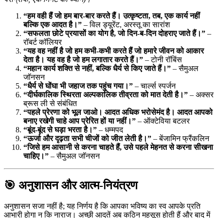
“हम वही हैं जो हम बार-बार करते हैं। उत्कृष्टता, तब, एक कार्य नहीं
बल्कि एक आदत है।”
– विल ड्यूरेंट, अरस्तू का सारांश
“सफलता छोटे प्रयासों का योग है, जो दिन-ब-दिन दोहराए जाते हैं।”
–
रॉबर्ट कॉलियर
“यह वह नहीं है जो हम कभी-कभी करते हैं जो हमारे जीवन को आकार
देता है। यह वह है जो हम लगातार करते हैं।”
– टोनी रॉबिंस
“महान कार्य शक्ति से नहीं, बल्कि धैर्य से किए जाते हैं।”
– सैमुअल
जॉनसन
“धैर्य से घोंघा भी जहाज तक पहुंच गया।”
– चार्ल्स स्पर्जन
“दीर्घकालिक स्थिरता अल्पकालिक तीव्रता को मात देती है।”
– अक्सर
ब्रूस ली से संबंधित
“पहले प्रेरणा को भूल जाओ। आदत अधिक भरोसेमंद है। आदत आपको
बनाए रखेगी चाहे आप प्रेरित हों या नहीं।”
– ऑक्टेविया बटलर
“बूंद-बूंद से घड़ा भरता है।”
– धम्मपद
“ऊर्जा और दृढ़ता सभी चीजों को जीत लेती है।”
– बेंजामिन फ्रैंकलिन
“जिसे हम आसानी से करना चाहते हैं, उसे पहले मेहनत से करना सीखना
चाहिए।”
– सैमुअल जॉनसन
🎯 अनुशासन और आत्म-नियंत्रण
अनुशासन सजा नहीं है; यह निर्णय है कि आपका भविष्य का स्व आपके प्रति
आभारी होगा न कि नाराज। अच्छी आदतें अब कठिन महसूस होती हैं और बाद में