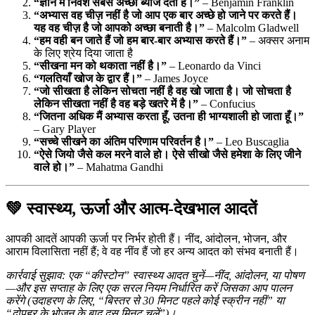
“ज्ञान में निवेश सबसे अच्छा ब्याज देता है।”
– Benjamin Franklin
“अभ्यास वह चीज़ नहीं है जो आप एक बार अच्छे हो जाने पर करते हैं।
यह वह चीज़ है जो आपको अच्छा बनाती है।”
– Malcolm Gladwell
“हम वही बन जाते हैं जो हम बार-बार अभ्यास करते हैं।”
– अक्सर अनाम
के लिए श्रेय दिया जाता है
“सीखना मन को थकाता नहीं है।”
– Leonardo da Vinci
“गलतियाँ खोज के द्वार हैं।”
– James Joyce
“जो सीखता है लेकिन सोचता नहीं है वह खो जाता है। जो सोचता है
लेकिन सीखता नहीं है वह बड़े खतरे में है।”
– Confucius
“जितना अधिक मैं अभ्यास करता हूँ, उतना ही भाग्यशाली हो जाता हूँ।”
– Gary Player
“सच्चे सीखने का अंतिम परिणाम परिवर्तन है।”
– Leo Buscaglia
“ऐसे जियो जैसे कल मरने वाले हो। ऐसे सीखो जैसे हमेशा के लिए जीने
वाले हो।”
– Mahatma Gandhi
💚 स्वास्थ्य, ऊर्जा और आत्म-देखभाल आदतें
आपकी आदतें आपकी ऊर्जा पर निर्भर होती हैं। नींद, आंदोलन, भोजन, और
आराम विलासिता नहीं हैं; वे वह नींव हैं जो हर अन्य आदत को संभव बनाती हैं।
कार्रवाई सुझाव: एक “कीस्टोन” स्वास्थ्य आदत चुनें—नींद, आंदोलन, या पोषण
—और इस सप्ताह के लिए एक सरल नियम निर्धारित करें जिसका आप पालन
करेंगे (उदाहरण के लिए, “बिस्तर से 30 मिनट पहले कोई स्क्रीन नहीं” या
“दोपहर के भोजन के बाद दस मिनट चलें”)।