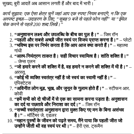
सुखद; बुरी आदतें अब आसान लगती हैं और बाद में भारी।
कार्य सुझाव: एक ऐसा क्षेत्र चुनें जहां आप एक स्पष्ट नियम बनाएंगे, न कि एक
अस्पष्ट इच्छा—उदाहरण के लिए, “सुबह 9 बजे से पहले फोन नहीं” या “ईमेल
चेक करने से पहले 200 शब्द लिखें।”
“अनुशासन लक्ष्य और उपलब्धि के बीच का पुल है।”
– जिम रॉन
“पहली और सबसे अच्छी जीत स्वयं पर विजय प्राप्त करना है।”
– प्लेटो
“भविष्य इस पर निर्भर करता है कि आप आज क्या करते हैं।”
– महात्मा
गांधी
“आत्म-नियंत्रण ताकत है। सही विचार स्वामित्व है। शांति शक्ति है।”
– जेम्स एलन
“जो हमारे करने की शक्ति में है, वह हमारे न करने की शक्ति में भी है।”
–
अरस्तू
“कोई भी व्यक्ति स्वतंत्र नहीं है जो स्वयं का स्वामी नहीं है।”
–
एपिक्टेटस
“अविनीत लोग मूड, भूख, और जुनून के गुलाम होते हैं।”
– स्टीफन आर.
कोवी
“हमें सभी को दो चीजों में से एक का सामना करना पड़ता है: अनुशासन
का दर्द या पछतावे और निराशा का दर्द।”
– जिम रॉन
“सच्ची स्वतंत्रता अनुशासन द्वारा मुक्त किए गए मन के बिना असंभव
है।”
– मॉर्टिमर जे. एडलर
“महान पुरुषों के जीवन को पढ़ते समय, मैंने पाया कि पहली जीत जो
उन्होंने जीती थी वह स्वयं पर थी।”
– हैरी एस. ट्रूमैन