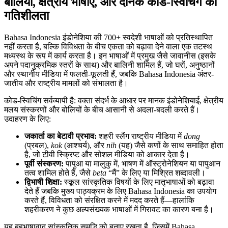
बोलियाँ, क्षेत्रीय भाषाएँ, और दैनिक कोड-स्विचिंग की
गतिशीलता
Bahasa Indonesia इंडोनेशिया की 700+ स्वदेशी भाषाओं को प्रतिस्थापित
नहीं करता है, बल्कि विविधता के बीच एकता को बढ़ावा देने वाला एक तटस्थ
मध्यस्थ के रूप में कार्य करता है। इन भाषाओं में प्रमुख जैसे जावानीस (इसके
अपने पदानुक्रमिक स्तरों के साथ) और बालिनी शामिल हैं, जो घरों, अनुष्ठानों
और स्थानीय मीडिया में फलती-फूलती हैं, जबकि Bahasa Indonesia अंतर-
जातीय और राष्ट्रीय मामलों को संभालता है।
कोड-स्विचिंग सर्वव्यापी है: वक्ता संदर्भ के आधार पर मानक इंडोनेशियाई, क्षेत्रीय
मलय संस्करणों और बोलियों के बीच आसानी से अदला-बदली करते हैं।
उदाहरण के लिए:
जकार्ता का बेटावी प्रभाव:
शहरी स्लैंग राष्ट्रीय मीडिया में
dong
(प्रबल),
kok
(आश्चर्य), और
nih
(यह) जैसे कणों के साथ समाहित होता
है, जो टीवी स्क्रिप्ट और सोशल मीडिया को आकार देता है।
पूर्वी संस्करण:
पापुआ या मालुकु में, भाषण में ऑस्ट्रोनेशियन या पापुआन
तत्व शामिल होते हैं, जैसे
beta
“मैं” के लिए या मिश्रित शब्दावली।
द्विभाषी शिक्षा:
स्कूल सांस्कृतिक विषयों के लिए मातृभाषाओं को बढ़ावा
देते हैं जबकि मुख्य पाठ्यक्रम के लिए Bahasa Indonesia का उपयोग
करते हैं, विविधता को संरक्षित करने में मदद करते हैं—हालांकि
शहरीकरण ने कुछ अल्पसंख्यक भाषाओं में गिरावट का कारण बना है।
यह बहुभाषावाद सांस्कृतिक समृद्धि को बनाए रखता है, जिसमें Bahasa