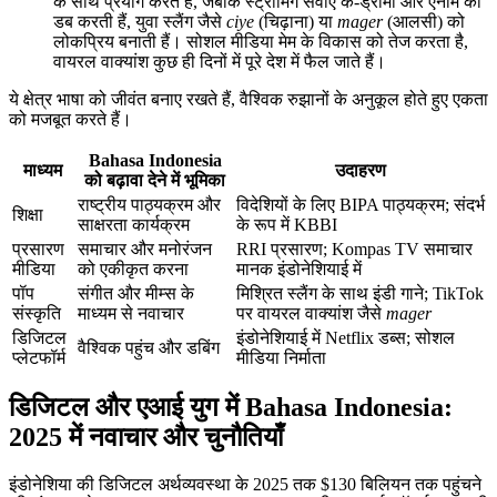
के साथ प्रयोग करते हैं, जबकि स्ट्रीमिंग सेवाएं के-ड्रामा और एनीमे को
डब करती हैं, युवा स्लैंग जैसे
ciye
(चिढ़ाना) या
mager
(आलसी) को
लोकप्रिय बनाती हैं। सोशल मीडिया मेम के विकास को तेज करता है,
वायरल वाक्यांश कुछ ही दिनों में पूरे देश में फैल जाते हैं।
ये क्षेत्र भाषा को जीवंत बनाए रखते हैं, वैश्विक रुझानों के अनुकूल होते हुए एकता
को मजबूत करते हैं।
Bahasa Indonesia
माध्यम
उदाहरण
को बढ़ावा देने में भूमिका
राष्ट्रीय पाठ्यक्रम और
विदेशियों के लिए BIPA पाठ्यक्रम; संदर्भ
शिक्षा
साक्षरता कार्यक्रम
के रूप में KBBI
प्रसारण
समाचार और मनोरंजन
RRI प्रसारण; Kompas TV समाचार
मीडिया
को एकीकृत करना
मानक इंडोनेशियाई में
पॉप
संगीत और मीम्स के
मिश्रित स्लैंग के साथ इंडी गाने; TikTok
संस्कृति
माध्यम से नवाचार
पर वायरल वाक्यांश जैसे
mager
डिजिटल
इंडोनेशियाई में Netflix डब्स; सोशल
वैश्विक पहुंच और डबिंग
प्लेटफॉर्म
मीडिया निर्माता
डिजिटल और एआई युग में Bahasa Indonesia:
2025 में नवाचार और चुनौतियाँ
इंडोनेशिया की डिजिटल अर्थव्यवस्था के 2025 तक $130 बिलियन तक पहुंचने