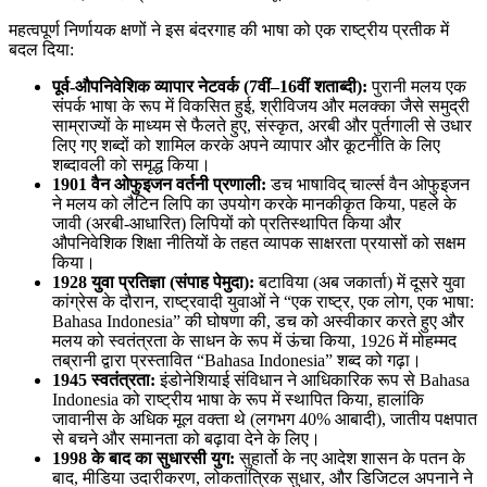
महत्वपूर्ण निर्णायक क्षणों ने इस बंदरगाह की भाषा को एक राष्ट्रीय प्रतीक में
बदल दिया:
पूर्व-औपनिवेशिक व्यापार नेटवर्क (7वीं–16वीं शताब्दी):
पुरानी मलय एक
संपर्क भाषा के रूप में विकसित हुई, श्रीविजय और मलक्का जैसे समुद्री
साम्राज्यों के माध्यम से फैलते हुए, संस्कृत, अरबी और पुर्तगाली से उधार
लिए गए शब्दों को शामिल करके अपने व्यापार और कूटनीति के लिए
शब्दावली को समृद्ध किया।
1901 वैन ओफुइजन वर्तनी प्रणाली:
डच भाषाविद् चार्ल्स वैन ओफुइजन
ने मलय को लैटिन लिपि का उपयोग करके मानकीकृत किया, पहले के
जावी (अरबी-आधारित) लिपियों को प्रतिस्थापित किया और
औपनिवेशिक शिक्षा नीतियों के तहत व्यापक साक्षरता प्रयासों को सक्षम
किया।
1928 युवा प्रतिज्ञा (संपाह पेमुदा):
बटाविया (अब जकार्ता) में दूसरे युवा
कांग्रेस के दौरान, राष्ट्रवादी युवाओं ने “एक राष्ट्र, एक लोग, एक भाषा:
Bahasa Indonesia” की घोषणा की, डच को अस्वीकार करते हुए और
मलय को स्वतंत्रता के साधन के रूप में ऊंचा किया, 1926 में मोहम्मद
तब्रानी द्वारा प्रस्तावित “Bahasa Indonesia” शब्द को गढ़ा।
1945 स्वतंत्रता:
इंडोनेशियाई संविधान ने आधिकारिक रूप से Bahasa
Indonesia को राष्ट्रीय भाषा के रूप में स्थापित किया, हालांकि
जावानीस के अधिक मूल वक्ता थे (लगभग 40% आबादी), जातीय पक्षपात
से बचने और समानता को बढ़ावा देने के लिए।
1998 के बाद का सुधारसी युग:
सुहार्तो के नए आदेश शासन के पतन के
बाद, मीडिया उदारीकरण, लोकतांत्रिक सुधार, और डिजिटल अपनाने ने