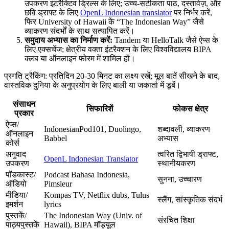
उपकरण इंटरैक्टिव ड्रिल्स के लिए; उच्च-सटीकता पाठ, दस्तावेज़, और
छवि ड्राफ्ट के लिए
OpenL Indonesian translator
पर निर्भर करें,
फिर University of Hawaii के “The Indonesian Way” जैसे
व्याकरण संदर्भों के साथ सत्यापित करें।
समुदाय अभ्यास का निर्माण करें:
Tandem या HelloTalk जैसे ऐप्स के
लिए एक्सचेंज; क्षेत्रीय वक्ता इंटरैक्शन के लिए विश्वविद्यालय BIPA
क्लब या ऑनलाइन फोरम में शामिल हों।
प्रगति ट्रैकिंग: प्रतिदिन 20-30 मिनट का लक्ष्य रखें; मूल बातें सीखने के बाद,
वास्तविक दुनिया के अनुप्रयोग के लिए बाली या जकार्ता में डूबें।
संसाधन
सिफारिशें
फोकस क्षेत्र
प्रकार
ऐप्स/
IndonesianPod101, Duolingo,
शब्दावली, व्याकरण
ऑनलाइन
Babbel
अभ्यास
कोर्स
अनुवाद
त्वरित द्विभाषी ड्राफ्ट,
OpenL Indonesian Translator
उपकरण
स्थानीयकरण
पॉडकास्ट/
Podcast Bahasa Indonesia,
सुनना, उच्चारण
ऑडियो
Pimsleur
मीडिया/
Kompas TV, Netflix dubs, Tulus
स्लैंग, सांस्कृतिक संदर्भ
इमर्शन
lyrics
पुस्तकें/
The Indonesian Way (Univ. of
संरचित शिक्षा
पाठ्यपुस्तकें
Hawaii), BIPA मॉड्यूल