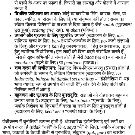
से पहले के अक्षर पर पड़ता है, जिससे यह लयबद्ध और बोलने में आसान
बनता है।
विभक्ति जटिलता का अभाव:
कोई व्याकरणिक लिंग, कारक, लेख, या
काल, व्यक्ति, या संख्या के लिए क्रिया संयुग्मन नहीं होता; समय का
संकेत क्रिया विशेषणों के माध्यम से दिया जाता है जैसे
sudah
(भूतकाल/
पूरा हुआ),
sedang
(चल रहा), या
akan
(भविष्य)।
उपसर्ग और प्रत्यय के लिए व्युत्पत्ति:
उपसर्ग (उदाहरण के लिए,
me-
सक्रिय वाच्य के लिए,
ber-
स्थायी/अकर्मक के लिए,
pe-
कर्ता संज्ञाओं
के लिए) और प्रत्यय (
-kan
हेतु कारणवाचक,
-i
हेतु स्थानवाचक,
-nya
हेतु स्वामित्व/निर्धारितता) मूल शब्दों को बिना बदले संशोधित करते हैं,
जिससे सूक्ष्म अभिव्यक्ति संभव होती है जैसे
baca
(पढ़ना) बन जाता है
membaca
(पढ़ने के लिए) या
pembaca
(पाठक)।
शब्द क्रम की लचीलापन:
डिफ़ॉल्ट विषय-क्रिया-वस्तु (SVO) होता है,
जो अंग्रेजी के समान है, लेकिन विषयवाचन (उदाहरण के लिए,
Di
Indonesia, bahasa ini dipakai secara luas
– “इंडोनेशिया में, यह
भाषा व्यापक रूप से उपयोग की जाती है”) जोर देने के लिए बोली और
लिखित रूपों में आम है।
बहुवचन और सूक्ष्मता के लिए पुनरावृत्ति:
संज्ञाओं को दोहराकर बहुवचन
बनाया जाता है (उदाहरण के लिए,
buku-buku
“पुस्तकें” के लिए),
जबकि विशेषण या क्रियाएँ तीव्रता या नरमी के लिए पुनरावृत्त होती हैं
(उदाहरण के लिए,
kecil-kecil
“काफी छोटा” के लिए)।
पंजीकरण में चुनौतियाँ उत्पन्न होती हैं: औपचारिक इंडोनेशियाई पूर्ण रूपों का
उपयोग करता है (
tidak
“नहीं” के लिए,
saya
“मैं” के लिए), जबकि बोलचाल की
भाषा, जकार्ता के बेटावी बोली से प्रभावित, संकुचन (
gak
,
gue
) का उपयोग