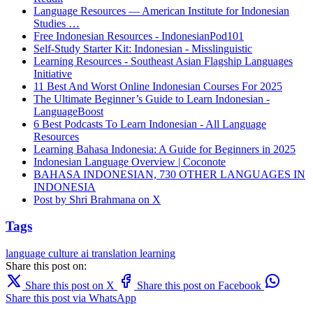
Language Resources — American Institute for Indonesian
Studies …
Free Indonesian Resources - IndonesianPod101
Self-Study Starter Kit: Indonesian - Misslinguistic
Learning Resources - Southeast Asian Flagship Languages
Initiative
11 Best And Worst Online Indonesian Courses For 2025
The Ultimate Beginner’s Guide to Learn Indonesian -
LanguageBoost
6 Best Podcasts To Learn Indonesian - All Language
Resources
Learning Bahasa Indonesia: A Guide for Beginners in 2025
Indonesian Language Overview | Coconote
BAHASA INDONESIAN, 730 OTHER LANGUAGES IN
INDONESIA
Post by Shri Brahmana on X
Tags
language
culture
ai translation
learning
Share this post on:
Share this post on X
Share this post on Facebook
Share this post via WhatsApp