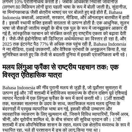
लगभग 10% प्रतिनिधित्व करती है। जबकि अधिकांश निवासी जावानीज़
(लगभग 80 मिलियन लोगों द्वारा पहली भाषा के रूप में बोली जाती है), सुंदानीज़,
या मिनांगकाबाऊ जैसी क्षेत्रीय भाषाएं घर पर बोलते हुए बड़े होते हैं, Bahasa
Indonesia कक्षाओं, अदालतों, सरकार, मीडिया, और ऑनलाइन बातचीत में हावी
है। इसकी स्थायी शक्ति इसकी सरलता से उत्पन्न होती है: एक आधुनिक, सुलभ
भाषा जो सैकड़ों जातीय समूहों के बीच एक पुल के रूप में जानबूझकर आकार दी
गई है, सांस्कृतिक पहचान को संरक्षित करते हुए राष्ट्रीय एकता को बढ़ावा देती
है। जैसे-जैसे इंडोनेशिया की डिजिटल अर्थव्यवस्था का विस्तार हो रहा है, और
2025 तक इंटरनेट पैठ 77% से अधिक तक पहुंच रही है, Bahasa Indonesia
ने नए मीडिया, एआई उपकरणों, और वैश्विक प्रभावों के अनुकूलन किया है, यह
सुनिश्चित करते हुए कि तेजी से बदलती दुनिया में इसकी प्रासंगिकता बनी रहे।
मलय लिंगुआ फ्रैंका से राष्ट्रीय पहचान तक: एक
विस्तृत ऐतिहासिक यात्रा
Bahasa Indonesia की नींव पुरानी मलय से जुड़ी है, जो पूर्वोत्तर सुमात्रा में
उत्पन्न हुई और 7वीं शताब्दी में श्रीविजय साम्राज्य के दौरान दक्षिण पूर्व एशियाई
व्यापार नेटवर्क में एक लिंगुआ फ्रैंका के रूप में कार्य करती थी। 15वीं शताब्दी
तक, मलक्का सल्तनत के उदय के साथ, क्लासिकल मलय मलय दुनिया के
बंदरगाहों में प्रमुख व्यापारिक भाषा बन गई, इसकी सीधी उच्चारण और
व्यावहारिक व्याकरण के लिए मूल्यवान थी, जिसने विविध व्यापारियों, जिनमें अरब,
चीनी, और यूरोपीय शामिल थे, के बीच संचार की सुविधा प्रदान की। 17वीं
शताब्दी में डच औपनिवेशिक शासन के तहत, मलय एक क्षेत्रीय मध्यस्थ के रूप में
स्थापित रहा, भले ही प्रशासन में डच को लागू किया गया था।