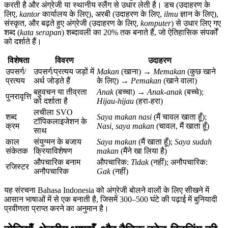
करती है और अंग्रेजी या स्थानीय स्लैंग से उधार लेती है। डच (उदाहरण के
लिए,
kantor
कार्यालय के लिए), अरबी (उदाहरण के लिए,
ilmu
ज्ञान के लिए),
संस्कृत, और बढ़ते हुए अंग्रेजी (उदाहरण के लिए,
komputer
) से उधार लिए गए
शब्द (
kata serapan
) शब्दावली का 20% तक बनाते हैं, जो ऐतिहासिक संपर्कों
को दर्शाते हैं।
विशेषता
विवरण
उदाहरण
उपसर्ग/
उपसर्ग/प्रत्यय जड़ों में
Makan
(खाना) →
Memakan
(कुछ खाने
प्रत्यय
अर्थ जोड़ते हैं
के लिए) →
Pemakan
(खाने वाला)
बहुवचन या तीव्रता
Anak
(बच्चा) →
Anak-anak
(बच्चे);
पुनरावृत्ति
को दर्शाता है
Hijau-hijau
(हरा-हरा)
लचीला SVO
शब्द
Saya makan nasi
(मैं चावल खाता हूँ);
टॉपिकलाइजेशन के
क्रम
Nasi, saya makan
(चावल, मैं खाता हूँ)
साथ
काल
संयुग्मन के बजाय
Saya makan
(मैं खाता हूँ);
Saya sudah
संकेतक
क्रियाविशेषण
makan
(मैंने खा लिया है)
औपचारिक बनाम
औपचारिक:
Tidak
(नहीं); अनौपचारिक:
रजिस्टर
अनौपचारिक
Gak
(नहीं)
यह संरचना Bahasa Indonesia को अंग्रेजी बोलने वालों के लिए सीखने में
आसान भाषाओं में से एक बनाती है, जिसमें 300–500 घंटे की पढ़ाई में बुनियादी
प्रवीणता प्राप्त करने का अनुमान है।