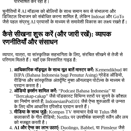
परिभाषित कर रहा है।
चुनौतियों में AI मॉडल्स को बोलियों के साथ समान रूप से संभालना और
डिजिटल विभाजन को संबोधित करना शामिल है, लेकिन Indosat और GoTo
जैसे पहल संप्रभु AI प्रयासों के माध्यम से समावेशी विकास का लक्ष्य रखते हैं।
कैसे सीखना शुरू करें (और जारी रखें): व्यापक
रणनीतियाँ और संसाधन
व्यापार, यात्रा, या सांस्कृतिक सहभागिता के लिए, संरचित सीखने से तेजी से
परिणाम मिलते हैं। यहाँ एक विस्तारित गाइड है:
आधिकारिक मॉड्यूल के साथ मूल बातें मास्टर करें:
Kemendikbud का
BIPA (Bahasa Indonesia bagi Penutur Asing) ग्रेडेड ऑडियो,
रीडिंग्स और सांस्कृतिक अंतर्दृष्टि मुफ्त ऑनलाइन पोर्टल्स के माध्यम से
प्रदान करता है।
ऑडियो इमर्शन शामिल करें:
“Podcast Bahasa Indonesia” या
“Bercakap-cakap” जैसे पॉडकास्ट विभिन्न स्तरों पर सुनने के कौशल
का निर्माण करते हैं; IndonesianPod101 जैसे ऐप्स शुरुआती से उन्नत
के लिए थीम आधारित एपिसोड प्रदान करते हैं।
मीडिया के साथ जुड़ें:
Kompas TV समाचार देखें या Tulus जैसे
कलाकारों के गीत वीडियो; Netflix पर उपशीर्षक सामग्री स्लैंग और लय
को मजबूत करती है।
AI और ऐप्स का लाभ उठाएं:
Duolingo, Babbel, या Pimsleur जैसे