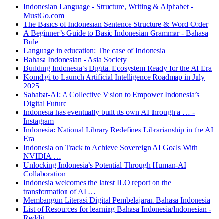
Indonesian Language - Structure, Writing & Alphabet -
MustGo.com
The Basics of Indonesian Sentence Structure & Word Order
A Beginner’s Guide to Basic Indonesian Grammar - Bahasa
Bule
Language in education: The case of Indonesia
Bahasa Indonesian - Asia Society
Building Indonesia’s Digital Ecosystem Ready for the AI Era
Komdigi to Launch Artificial Intelligence Roadmap in July
2025
Sahabat-AI: A Collective Vision to Empower Indonesia’s
Digital Future
Indonesia has eventually built its own AI through a … -
Instagram
Indonesia: National Library Redefines Librarianship in the AI
Era
Indonesia on Track to Achieve Sovereign AI Goals With
NVIDIA …
Unlocking Indonesia’s Potential Through Human-AI
Collaboration
Indonesia welcomes the latest ILO report on the
transformation of AI …
Membangun Literasi Digital Pembelajaran Bahasa Indonesia
List of Resources for learning Bahasa Indonesia/Indonesian -
Reddit