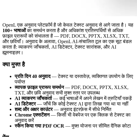
OpenL एक अनुवाद प्लेटफ़ॉर्म है जो केवल टेक्स्ट अनुवाद से आगे जाता है। यह
100+ भाषाओं
का समर्थन करता है और अधिकांश प्रतिस्पर्धियों से अधिक
फ़ाइल प्रारूपों को संभालता है — PDF, DOCX, PPTX, XLSX, TXT,
और छवियाँ। अनुवाद के अलावा, OpenL AI-संचालित टूल का एक सूट बंडल
करता है: व्याकरण जाँचकर्ता, AI डिटेक्टर, टेक्स्ट सारांशक, और AI
ह्यूमनाइज़र।
क्या मुफ्त है
प्रति दिन 40 अनुवाद
— टेक्स्ट या दस्तावेज़, व्यक्तिगत उपयोग के लिए
पर्याप्त
व्यापक फ़ाइल प्रारूप समर्थन
— PDF, DOCX, PPTX, XLSX,
TXT, और छवि अनुवाद सभी मुफ्त स्तर पर उपलब्ध
AI व्याकरण जाँचकर्ता
— कई भाषाओं में अपने लेखन में त्रुटियाँ पकड़ें
AI डिटेक्टर
— जाँचें कि कोई टेक्स्ट AI द्वारा लिखा गया था या नहीं
शब्द और अक्षर काउंटर
— अनुवाद इंटरफ़ेस में सीधे निर्मित
Chrome एक्सटेंशन
— किसी भी वेबपेज पर एक क्लिक से टेक्स्ट का
अनुवाद करें
स्कैन किया गया PDF OCR
— मुफ्त योजना पर सीमित दैनिक कोटा