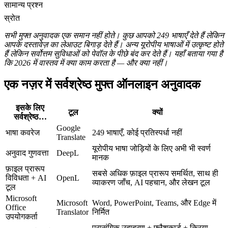
सामान्य प्रश्न
स्रोत
सभी मुफ्त अनुवादक एक समान नहीं होते। कुछ आपको 249 भाषाएँ देते हैं लेकिन
आपके दस्तावेज़ का लेआउट बिगाड़ देते हैं। अन्य यूरोपीय भाषाओं में उत्कृष्ट होते
हैं लेकिन सर्वोत्तम सुविधाओं को पेवॉल के पीछे बंद कर देते हैं। यहाँ बताया गया है
कि 2026 में वास्तव में क्या काम करता है — और क्या नहीं।
एक नज़र में सर्वश्रेष्ठ मुफ्त ऑनलाइन अनुवादक
इसके लिए
टूल
क्यों
सर्वश्रेष्ठ…
Google
भाषा कवरेज
249 भाषाएँ, कोई प्रतिस्पर्धा नहीं
Translate
यूरोपीय भाषा जोड़ियों के लिए अभी भी स्वर्ण
अनुवाद गुणवत्ता
DeepL
मानक
फ़ाइल प्रारूप
सबसे अधिक फ़ाइल प्रारूप समर्थित, साथ ही
विविधता + AI
OpenL
व्याकरण जाँच, AI पहचान, और लेखन टूल
टूल
Microsoft
Microsoft
Word, PowerPoint, Teams, और Edge में
Office
Translator
निर्मित
उपयोगकर्ता
प्रासंगिक उदाहरण + फ्लैशकार्ड + क्रिया