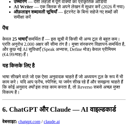
उच्चारण
— देशी लहज़ों में पूर्ण वाक्यों का प्राकृतिक ऑडियो
AI Writer
— एक क्लिक से अपने लेखन में सुधार करें (2026 में नया)
ऑफ़लाइन शब्दावली सूचियाँ
— इंटरनेट के बिना सहेजे गए शब्दों की
समीक्षा करें
पेंच
केवल
25 भाषाएँ
समर्थित हैं — इस सूची में किसी भी अन्य टूल से बहुत कम।
प्रति अनुरोध 2,000 अक्षर की सीमा तंग है। मुफ्त संस्करण विज्ञापन-समर्थित है,
और कुछ नई AI सुविधाएँ (Speak अभ्यास, Define मोड) केवल प्रीमियम
(€4.99/माह) हैं।
यह किसके लिए है
भाषा सीखने वाले जो एक ऐसा अनुवादक चाहते हैं जो अध्ययन टूल के रूप में भी
काम करे। यदि आप फ्रेंच, स्पेनिश, या जर्मन सीख रहे हैं और समझना चाहते हैं
कि कोई अनुवाद
क्यों
इस तरह काम करता है, तो Reverso सबसे अच्छा मुफ्त
विकल्प है।
6. ChatGPT और Claude — AI वाइल्डकार्ड
वेबसाइट:
chatgpt.com
/
claude.ai