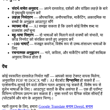
संदर्भ-सचेत अनुवाद
— अपने दस्तावेज़, दर्शकों और वांछित लहज़े के बारे
में पृष्ठभूमि प्रदान करें
लहज़ा नियंत्रण
— औपचारिक, अनौपचारिक, मार्केटिंग, अकादमिक या
बच्चों के अनुकूल आउटपुट माँगें
व्याख्या मोड
— AI समझा सकता है कि उसने कोई विशेष शब्द या
वाक्यांश
क्यों
चुना
बहु-भाषा मिश्रण
— दो भाषाओं को मिलाने वाले वाक्यों को संभालें, या
कोड स्निपेट को संरक्षित करते हुए अनुवाद करें
~100 भाषाएँ
— मजबूत कवरेज, विशेष रूप से उच्च-संसाधन भाषाओं के
लिए
रचनात्मक अनुकूलन
— नारे, कविता, और मार्केटिंग कॉपी जहाँ शाब्दिक
अनुवाद विफल होता है
पेंच
कोई स्वरूपित दस्तावेज़ निर्यात नहीं — आपको सादा टेक्स्ट वापस मिलेगा,
अनुवादित PDF या DOCX नहीं। AI चैटबॉट
दिग्भ्रमित
हो सकते हैं —
प्रशंसनीय-सुनाई देने वाले लेकिन गलत अनुवाद गढ़ सकते हैं, विशेष रूप से
दुर्लभ भाषाओं के लिए। आउटपुट सत्रों के बीच असंगत है — एक ही प्रॉम्प्ट
विभिन्न परिणाम उत्पन्न कर सकता है। मुफ्त स्तरों पर दैनिक संदेश सीमाएँ हैं
(प्लेटफ़ॉर्म और मांग के अनुसार भिन्न)।
गहरी तुलना के लिए, हमारा
Google Translate बनाम DeepL बनाम