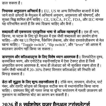
डाल सकता है।
नियामक अनुपालन अनिवार्य है।
EU, US या अन्य विनियमित बाजारों में बेचे
जाने वाले उत्पादों के मैनुअल में अनिवार्य अनुभाग, अनुरूपता की घोषणाएँ, और
सुरक्षा चिह्न शामिल होने चाहिए। CE, UKCA, FCC, FDA, और IEC मानक
यह परिभाषित करते हैं कि क्या दिखना चाहिए और कैसे।
शब्दावली की एकरूपता प्राकृतिक भाषा से अधिक महत्वपूर्ण है।
एक ही भाग,
क्रिया, या घटक के लिए पूरे मैनुअल में एक जैसी शब्दावली का उपयोग होना
चाहिए—और यह UI स्ट्रिंग्स, पैकेजिंग लेबल्स, और सेवा दस्तावेज़ीकरण से मेल
खाना चाहिए। “Toggle switch”, “flip switch”, और “lever” को आपस में
बदलकर उपयोग नहीं किया जा सकता।
डायग्राम और कॉलआउट्स के लिए विशेष ध्यान आवश्यक है।
विस्फोटित दृश्य,
क्रमांकित चरण, और एनोटेटेड स्क्रीनशॉट्स में ऐसा टेक्स्ट होता है जिसे
अनुवादित करना आवश्यक है, साथ ही लेआउट को भी सुरक्षित रखना होता है।
जर्मन जैसी भाषाओं में 20–30% टेक्स्ट विस्तार कॉलआउट की स्थिति को
बिगाड़ सकता है।
डेटा की शुद्धता के लिए शून्य-सहनशीलता है।
टॉर्क मान, तापमान, वोल्टेज, पार्ट
नंबर, और त्रुटि कोड्स को बिल्कुल सटीक रूप से स्थानांतरित किया जाना
चाहिए। दशमलव बिंदु की गलत जगह या यूनिट रूपांतरण में गलती उपकरण को
नुकसान या व्यक्तिगत चोट का कारण बन सकती है।
2026 में 8 सर्वश्रेष्ठ यूज़र मैनुअल ट्रांसलेटर्स