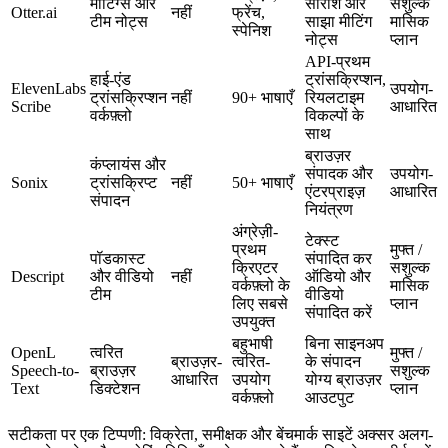
मीटिंग्स और
सारांश और
सशुल्क
Otter.ai
नहीं
फ्रेंच,
टीम नोट्स
साझा मीटिंग
मासिक
स्पेनिश
नोट्स
प्लान
API-प्रथम
हाई-एंड
ट्रांसक्रिप्शन,
ElevenLabs
उपयोग-
ट्रांसक्रिप्शन
नहीं
90+ भाषाएँ
रियलटाइम
Scribe
आधारित
वर्कफ़्लो
विकल्पों के
साथ
ब्राउज़र
कंप्लायंस और
संपादक और
उपयोग-
Sonix
ट्रांसक्रिप्ट
नहीं
50+ भाषाएँ
एंटरप्राइज़
आधारित
संपादन
नियंत्रण
अंग्रेज़ी-
टेक्स्ट
प्रथम
मुफ्त /
पॉडकास्ट
संपादित कर
क्रिएटर
सशुल्क
Descript
और वीडियो
नहीं
ऑडियो और
वर्कफ़्लो के
मासिक
टीम
वीडियो
लिए सबसे
प्लान
संपादित करें
उपयुक्त
बहुभाषी
बिना साइनअप
OpenL
त्वरित
मुफ्त /
ब्राउज़र-
त्वरित-
के संपादन
Speech-to-
ब्राउज़र
सशुल्क
आधारित
उपयोग
योग्य ब्राउज़र
Text
डिक्टेशन
प्लान
वर्कफ़्लो
आउटपुट
सटीकता पर एक टिप्पणी: विक्रेता, समीक्षक और बेंचमार्क साइटें अक्सर अलग-