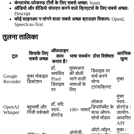
कंप्लायंस-फोकस्ड टीमों के लिए सबसे अच्छा:
Sonix
ऑडियो और वीडियो संपादन करने वाले क्रिएटर्स के लिए सबसे अच्छा:
Descript
कोई साइनअप न मांगने वाला सबसे अच्छा ब्राउज़र विकल्प:
OpenL
Speech-to-Text
तुलना तालिका
ऑफलाइन
किसके लिए
आरंभिक
टूल
काम
भाषा समर्थन
ठोस विशेषता
सबसे अच्छा
मूल्य
करता है?
हाँ,
मुख्यधारा
डिवाइस पर
समर्थित
की बोली
Google
मुफ्त मोबाइल
सर्च करने
Pixel
जाने वाली
मुफ्त
Recorder
डिक्टेशन
योग्य
डिवाइस
भाषाओं के
ट्रांसक्रिप्ट
पर
लिए
मुफ्त
लोकल
स्वयं-
हाँ, यदि
OpenAI
बहुभाषी और
डिप्लॉयमेंट के
होस्टेड /
स्वयं-
100+ भाषाएँ
Whisper
निजी वर्कफ़्लो
साथ ओपन-
उपयोग-
होस्टेड
सोर्स मॉडल
आधारित
API
ऑटो-जॉइन,
मुफ्त /
अंग्रेज़ी,