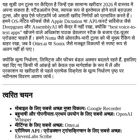
यह सूची उन टूल्स पर केंद्रित है जिन्हें एक सामान्य खरीदार 2026 में वास्तव में
अपना सकता है: स्टैंडअलोन ऐप्स, व्यापक रूप से इस्तेमाल होने वाले ब्राउज़र
टूल्स, और कुछ ऐसे प्लेटफ़ॉर्म जो असली खरीद निर्णयों को प्रभावित करते हैं।
हमने OS-नेटिव फीचर्स जैसे Apple Dictation या API-फर्स्ट सर्विसेज जैसे
Deepgram और AssemblyAI को केंद्र में नहीं रखा, क्योंकि “best voice-to-
text apps” खोजने वाले अधिकांश पाठक डेवलपर स्टैक के बजाय एंड-यूज़र
प्रोडक्ट चाहते हैं। हमने Notta जैसे ओवरलैप-भारी टूल्स को भी मुख्य रैंकिंग से
बाहर रखा, जब वे Otter.ai या Sonix जैसे मजबूत विकल्पों से स्पष्ट रूप से
अलग नहीं हो पाए।
क्योंकि मूल्य निर्धारण, लिमिट्स और फीचर बंडल अक्सर बदलते रहते हैं, इसलिए
यहां दिए गए किसी भी आंकड़े को केवल एक मार्गदर्शक के रूप में लें और
प्रकाशन या खरीदारी से पहले प्रत्येक विक्रेता के मूल्य निर्धारण पृष्ठ पर
नवीनतम विवरण अवश्य जांचें।
त्वरित चयन
मोबाइल के लिए सबसे अच्छा मुफ्त विकल्प:
Google Recorder
बहुभाषी और गोपनीयता-प्रथम उपयोग के लिए सबसे अच्छा:
OpenAI
Whisper
मीटिंग्स के लिए सबसे अच्छा:
Otter.ai
प्रीमियम API / प्रोडक्शन ट्रांसक्रिप्शन के लिए सबसे अच्छा:
ElevenLabs Scribe