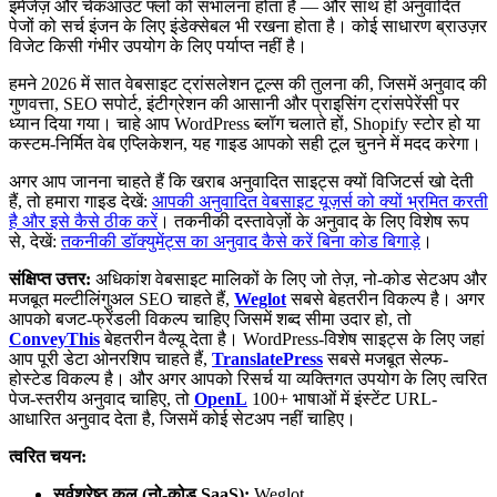
इमेजेज़ और चेकआउट फ्लो को संभालना होता है — और साथ ही अनुवादित
पेजों को सर्च इंजन के लिए इंडेक्सेबल भी रखना होता है। कोई साधारण ब्राउज़र
विजेट किसी गंभीर उपयोग के लिए पर्याप्त नहीं है।
हमने 2026 में सात वेबसाइट ट्रांसलेशन टूल्स की तुलना की, जिसमें अनुवाद की
गुणवत्ता, SEO सपोर्ट, इंटीग्रेशन की आसानी और प्राइसिंग ट्रांसपेरेंसी पर
ध्यान दिया गया। चाहे आप WordPress ब्लॉग चलाते हों, Shopify स्टोर हो या
कस्टम-निर्मित वेब एप्लिकेशन, यह गाइड आपको सही टूल चुनने में मदद करेगा।
अगर आप जानना चाहते हैं कि खराब अनुवादित साइट्स क्यों विजिटर्स खो देती
हैं, तो हमारा गाइड देखें:
आपकी अनुवादित वेबसाइट यूज़र्स को क्यों भ्रमित करती
है और इसे कैसे ठीक करें
। तकनीकी दस्तावेज़ों के अनुवाद के लिए विशेष रूप
से, देखें:
तकनीकी डॉक्युमेंट्स का अनुवाद कैसे करें बिना कोड बिगाड़े
।
संक्षिप्त उत्तर:
अधिकांश वेबसाइट मालिकों के लिए जो तेज़, नो-कोड सेटअप और
मजबूत मल्टीलिंगुअल SEO चाहते हैं,
Weglot
सबसे बेहतरीन विकल्प है। अगर
आपको बजट-फ्रेंडली विकल्प चाहिए जिसमें शब्द सीमा उदार हो, तो
ConveyThis
बेहतरीन वैल्यू देता है। WordPress-विशेष साइट्स के लिए जहां
आप पूरी डेटा ओनरशिप चाहते हैं,
TranslatePress
सबसे मजबूत सेल्फ-
होस्टेड विकल्प है। और अगर आपको रिसर्च या व्यक्तिगत उपयोग के लिए त्वरित
पेज-स्तरीय अनुवाद चाहिए, तो
OpenL
100+ भाषाओं में इंस्टेंट URL-
आधारित अनुवाद देता है, जिसमें कोई सेटअप नहीं चाहिए।
त्वरित चयन:
सर्वश्रेष्ठ कुल (नो-कोड SaaS):
Weglot