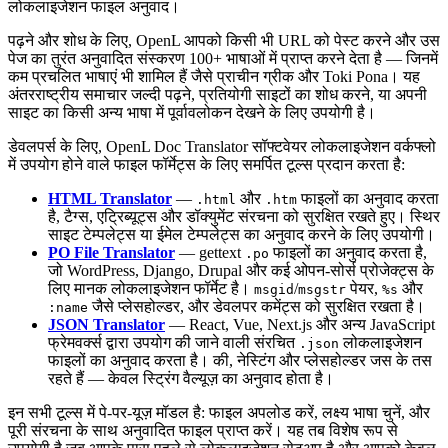
लोकलाइजेशन फाइल अनुवाद।
पढ़ने और शोध के लिए, OpenL आपको किसी भी URL को पेस्ट करने और उस
पेज का तुरंत अनुवादित संस्करण 100+ भाषाओं में प्राप्त करने देता है — जिनमें
कम प्रचलित भाषाएं भी शामिल हैं जैसे प्राचीन ग्रीक और Toki Pona। यह
अंतरराष्ट्रीय समाचार जल्दी पढ़ने, प्रतियोगी साइटों का शोध करने, या अपनी
साइट का किसी अन्य भाषा में पूर्वावलोकन देखने के लिए उपयोगी है।
डेवलपर्स के लिए, OpenL Doc Translator सॉफ्टवेयर लोकलाइजेशन वर्कफ्लो
में उपयोग होने वाले फाइल फॉर्मेट्स के लिए समर्पित टूल्स प्रदान करता है:
HTML Translator
—
और
फाइलों का अनुवाद करता
.html
.htm
है, टैग्स, एट्रिब्यूट्स और डॉक्युमेंट संरचना को सुरक्षित रखते हुए। स्थिर
साइट टेम्पलेट्स या ईमेल टेम्पलेट्स का अनुवाद करने के लिए उपयोगी।
PO File Translator
— gettext
फाइलों का अनुवाद करता है,
.po
जो WordPress, Django, Drupal और कई ओपन-सोर्स प्रोजेक्ट्स के
लिए मानक लोकलाइजेशन फॉर्मेट है।
/
पेयर,
और
msgid
msgstr
%s
जैसे प्लेसहोल्डर, और डेवलपर कमेंट्स को सुरक्षित रखता है।
:name
JSON Translator
— React, Vue, Next.js और अन्य JavaScript
फ्रेमवर्क्स द्वारा उपयोग की जाने वाली संरचित
लोकलाइजेशन
.json
फाइलों का अनुवाद करता है। की, नेस्टिंग और प्लेसहोल्डर जस के तस
रहते हैं — केवल स्ट्रिंग वैल्यूज़ का अनुवाद होता है।
इन सभी टूल्स में पे-पर-यूज़ मॉडल है: फाइल अपलोड करें, लक्ष्य भाषा चुनें, और
पूरी संरचना के साथ अनुवादित फाइल प्राप्त करें। यह तब विशेष रूप से