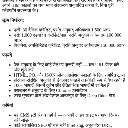
उपयोगी है जब आपके पास पहले से लोकलाइजेशन सेटअप है और आपको केवल
अपने i18n फाइलों का नया भाषा संस्करण अनुवादित करना है, बिना पूरी
प्लेटफॉर्म सदस्यता के।
मूल्य निर्धारण:
फ्री: 30 दैनिक क्रेडिट, प्रति अनुवाद अधिकतम 1,500 अक्षर
प्रो: 1,000 एडवांस्ड क्रेडिट/माह, प्रति अनुवाद अधिकतम 100,000
अक्षर
बिज़नेस: अनलिमिटेड क्रेडिट, प्रति अनुवाद अधिकतम 150,000 अक्षर
फायदे
पेज अनुवाद के लिए कोई सेटअप ज़रूरी नहीं — बस URL पेस्ट करें
और शुरू करें
HTML, PO, और JSON लोकलाइज़ेशन फाइलों के लिए समर्पित टूल्स
संरचना-संरक्षित अनुवाद से डेवलपर फाइलें तकनीकी रूप से वैध रहती हैं
100+ भाषाएँ, जिनमें दुर्लभ और ऐतिहासिक भाषाएँ भी शामिल हैं
ब्राउज़र में अनुवाद के लिए Chrome एक्सटेंशन
उच्च गुणवत्ता वाले संदर्भात्मक आउटपुट के लिए DeepThink मोड
कमियां
यह CMS इंटीग्रेशन नहीं है — आपकी लाइव साइट पर भाषा स्विचर
नहीं जोड़ता
कोई स्वचालित SEO फीचर्स नहीं (hreflang, अनुवादित URL,