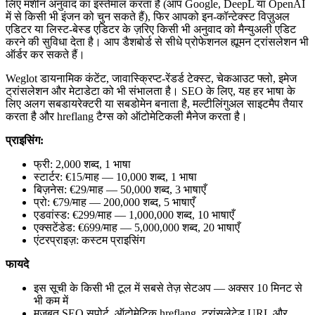
लिए मशीन अनुवाद का इस्तेमाल करता है (आप Google, DeepL या OpenAI
में से किसी भी इंजन को चुन सकते हैं), फिर आपको इन-कॉन्टेक्स्ट विज़ुअल
एडिटर या लिस्ट-बेस्ड एडिटर के ज़रिए किसी भी अनुवाद को मैन्युअली एडिट
करने की सुविधा देता है। आप डैशबोर्ड से सीधे प्रोफेशनल ह्यूमन ट्रांसलेशन भी
ऑर्डर कर सकते हैं।
Weglot डायनामिक कंटेंट, जावास्क्रिप्ट-रेंडर्ड टेक्स्ट, चेकआउट फ्लो, इमेज
ट्रांसलेशन और मेटाडेटा को भी संभालता है। SEO के लिए, यह हर भाषा के
लिए अलग सबडायरेक्टरी या सबडोमेन बनाता है, मल्टीलिंगुअल साइटमैप तैयार
करता है और hreflang टैग्स को ऑटोमेटिकली मैनेज करता है।
प्राइसिंग:
फ्री: 2,000 शब्द, 1 भाषा
स्टार्टर: €15/माह — 10,000 शब्द, 1 भाषा
बिज़नेस: €29/माह — 50,000 शब्द, 3 भाषाएँ
प्रो: €79/माह — 200,000 शब्द, 5 भाषाएँ
एडवांस्ड: €299/माह — 1,000,000 शब्द, 10 भाषाएँ
एक्सटेंडेड: €699/माह — 5,000,000 शब्द, 20 भाषाएँ
एंटरप्राइज़: कस्टम प्राइसिंग
फायदे
इस सूची के किसी भी टूल में सबसे तेज़ सेटअप — अक्सर 10 मिनट से
भी कम में
मजबूत SEO सपोर्ट, ऑटोमेटिक hreflang, ट्रांसलेटेड URL और