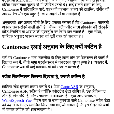
प्रवृत्तियाँ Mandarin के पक्ष में हों। भाषा केवल आधिकारिक दर्जे से ही नहीं,
बल्कि भावनात्मक जुड़ाव से भी जीवित रहती है। कई बोलने वालों के लिए,
Cantonese में पारिवारिक यादें, शहर की पहचान, हास्य की टाइमिंग, संगीत की
अभिव्यक्ति और एक बहुत ही खास शहरी रवैया समाहित है।
अनुवादकों और उत्पाद टीमों के लिए, इसका मतलब है कि Cantonese सामग्री
अक्सर उच्च-संदर्भ वाली होती है। मीम्स, स्लैंग और संदर्भ हांगकांग की संस्कृति,
कोड-स्विचिंग या आवाज़ की प्रस्तुति पर निर्भर कर सकते हैं। एक सीधा,
शाब्दिक अनुवाद अक्सर मज़ाक को पूरी तरह खो सकता है।
Cantonese एआई अनुवाद के लिए क्यों कठिन है
यहीं पर Cantonese भाषा तकनीक के लिए खास तौर पर दिलचस्प हो जाती है।
सिद्धांत रूप में, चीनी भाषा प्रसंस्करण में जबरदस्त सुधार हुआ है। व्यवहार में,
Cantonese अब भी कई कमजोरियों को उजागर करता है।
स्पीच रिकग्निशन जितना दिखता है, उससे कठिन है
हालिया शोध इसका कारण बताते हैं। पेपर
CantoASR
के अनुसार,
Cantonese ASR कठिन है क्योंकि एनोटेटेड डेटा सीमित है, छह लेक्सिकल
टोन हैं, टोन सैंधी है, और उच्चारण में विविधता है। एक अन्य संसाधन,
WenetSpeech-Yue
, विशेष रूप से उच्च गुणवत्ता वाले Cantonese स्पीच डेटा
को बढ़ाने के लिए प्रकाशित किया गया था, जो बताता है कि इस क्षेत्र को अभी
भी बेहतर कॉर्पस की आवश्यकता है।