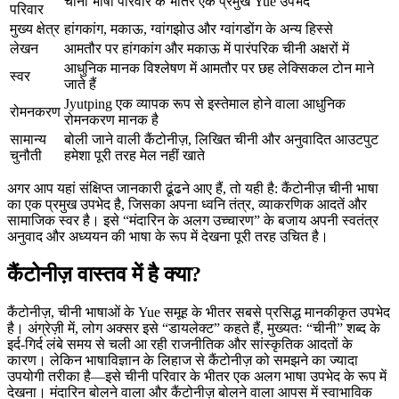
चीनी भाषा परिवार के भीतर एक प्रमुख Yue उपभेद
परिवार
मुख्य क्षेत्र
हांगकांग, मकाऊ, ग्वांगझोउ और ग्वांगडोंग के अन्य हिस्से
लेखन
आमतौर पर हांगकांग और मकाऊ में पारंपरिक चीनी अक्षरों में
आधुनिक मानक विश्लेषण में आमतौर पर छह लेक्सिकल टोन माने
स्वर
जाते हैं
Jyutping एक व्यापक रूप से इस्तेमाल होने वाला आधुनिक
रोमनकरण
रोमनकरण मानक है
सामान्य
बोली जाने वाली कैंटोनीज़, लिखित चीनी और अनुवादित आउटपुट
चुनौती
हमेशा पूरी तरह मेल नहीं खाते
अगर आप यहां संक्षिप्त जानकारी ढूंढने आए हैं, तो यही है: कैंटोनीज़ चीनी भाषा
का एक प्रमुख उपभेद है, जिसका अपना ध्वनि तंत्र, व्याकरणिक आदतें और
सामाजिक स्वर है। इसे “मंदारिन के अलग उच्चारण” के बजाय अपनी स्वतंत्र
अनुवाद और अध्ययन की भाषा के रूप में देखना पूरी तरह उचित है।
कैंटोनीज़ वास्तव में है क्या?
कैंटोनीज़, चीनी भाषाओं के Yue समूह के भीतर सबसे प्रसिद्ध मानकीकृत उपभेद
है। अंग्रेज़ी में, लोग अक्सर इसे “डायलेक्ट” कहते हैं, मुख्यतः “चीनी” शब्द के
इर्द-गिर्द लंबे समय से चली आ रही राजनीतिक और सांस्कृतिक आदतों के
कारण। लेकिन भाषाविज्ञान के लिहाज से कैंटोनीज़ को समझने का ज्यादा
उपयोगी तरीका है—इसे चीनी परिवार के भीतर एक अलग भाषा उपभेद के रूप में
देखना। मंदारिन बोलने वाला और कैंटोनीज़ बोलने वाला आपस में स्वाभाविक