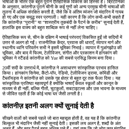
भाषाओं के भीतर एक बहुत पुराने ऐतिहासिक विकास का हिस्सा है। ब्रिटानिका
के अनुसार, कांतनीज़ पुराने चीनी के कई गुणों को अन्य प्रमुख चीनी भाषाओं की
तुलना में अधिक संरक्षित करती है, जैसे कि वे अंतिम व्यंजन जो मंदारिन में गायब
हो गए और एक समृद्ध स्वर प्रणाली। यही कारण है कि लोग कभी-कभी कहते हैं
कि कांतनीज़ “पुरानी” या “शास्त्रीय तुकबंदी के पैटर्न के करीब” सुनाई देती है,
हालांकि इस वाक्य को बहुत शाब्दिक रूप से नहीं लेना चाहिए।
ऐतिहासिक रूप से, चीन के दक्षिण में भाषाई परंपराएं विकसित हुईं जो सदियों में
उत्तर से अलग हो गईं। राजनीतिक केंद्र, प्रवास की धाराएँ, व्यापार मार्ग और
स्थानीय ध्वनि परिवर्तन सभी ने इसमें भूमिका निभाई। व्यापार में गुआंगझोउ की
भूमिका, और बाद में फिल्म, टेलीविजन, संगीत और प्रकाशन में हांगकांग की
भूमिका ने स्टैंडर्ड कांतनीज़ को Yue की सबसे प्रसिद्ध किस्म बना दिया।
20वीं सदी के उत्तरार्ध में, कांतनीज़ ने असाधारण सांस्कृतिक प्रभाव हासिल
किया। हांगकांग सिनेमा, कैंटो-पॉप, रेडियो, टेलीविजन ड्रामा, कॉमेडी और
टैब्लॉयड्स ने कांतनीज़ को उसके गृह क्षेत्र से बहुत दूर तक फैला दिया। यह
सांस्कृतिक प्रतिष्ठा महत्वपूर्ण है क्योंकि भाषाएँ केवल स्कूलों और कानून के
माध्यम से ही नहीं, बल्कि गीतों, चुटकुलों, सबटाइटल्स और उस भावना के माध्यम
से जीवित रहती हैं कि कोई भाषा घर जैसी लगती है।
कांतनीज़ इतनी अलग क्यों सुनाई देती है
सीखने वालों को सबसे पहले जो बात महसूस होती है, वह यह है कि कांतनीज़
बिल्कुल भी मंदारिन जैसी नहीं सुनाई देती। इसकी लय अलग है, शब्दों के अंत
अलग हैं, और स्वर पैटर्न बहुत अधिक घने हैं। यहां तक कि जो लोग कुछ मंदारिन