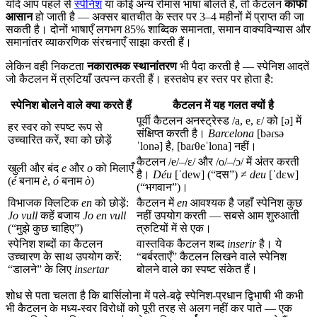
यदि आप पहले से
स्पेनिश
या कोई अन्य रोमांस भाषा बोलते हैं, तो कैटलन
काफी
आसान
हो जाती है — अक्सर बातचीत के स्तर पर 3–4 महीनों में प्राप्त की जा
सकती है। दोनों भाषाएँ लगभग 85% शाब्दिक समानता, समान वाक्यविन्यास और
समानांतर व्याकरणिक संरचनाएँ साझा करती हैं।
लेकिन वही निकटता
नकारात्मक स्थानांतरण
भी पैदा करती है — स्पेनिश आदतें
जो कैटलन में त्रुटियाँ उत्पन्न करती हैं। हस्तक्षेप हर स्तर पर होता है:
स्पेनिश बोलने वाले क्या करते हैं
कैटलन में यह गलत क्यों है
पूर्वी कैटलन अनस्ट्रेस्ड /a, e, ɛ/ को [ə] में
हर स्वर को स्पष्ट रूप से
संक्षिप्त करती है।
Barcelona
[bəɾsə
उच्चारित करें, श्वा को छोड़ें
ˈlonə] है, [baɾθeˈlona] नहीं।
कैटलन /e/–/ɛ/ और /o/–/ɔ/ में अंतर करती
खुली और बंद
e
और
o
को मिलाएँ
है।
Déu
[ˈdew] (“दस”) ≠
deu
[ˈdɛw]
(
é
बनाम
è
,
ó
बनाम
ò
)
(“भगवान”)।
विभाजक क्लिटिक
en
को छोड़ें:
कैटलन में
en
आवश्यक है जहाँ स्पेनिश कुछ
Jo vull
कहें बजाय
Jo en vull
नहीं उपयोग करती — सबसे आम शुरुआती
(“मुझे कुछ चाहिए”)
त्रुटियों में से एक।
स्पेनिश शब्दों का कैटलन
वास्तविक कैटलन शब्द
inserir
है। ये
उच्चारण के साथ उपयोग करें:
“बर्बरताएँ” कैटलन लिखने वाले स्पेनिश
“डालने” के लिए
insertar
बोलने वाले का स्पष्ट संकेत हैं।
शोध से पता चलता है कि बार्सिलोना में पले-बढ़े स्पेनिश-प्रधान द्विभाषी भी कभी
भी कैटलन के मध्य-स्वर विरोधों को पूरी तरह से अलग नहीं कर पाते — एक