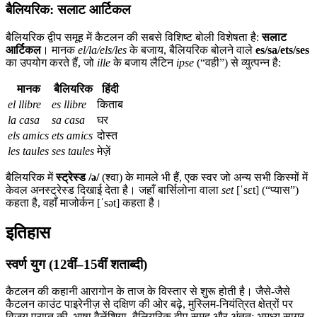
बैलियरिक: सलाट आर्टिकल
बैलियरिक द्वीप समूह में कैटलन की सबसे विशिष्ट बोली विशेषता है:
सलाट
आर्टिकल
। मानक
el/la/els/les
के बजाय, बैलियरिक बोलने वाले
es/sa/ets/ses
का उपयोग करते हैं, जो
ille
के बजाय लैटिन
ipse
(“वही”) से व्युत्पन्न है:
मानक
बैलियरिक
हिंदी
el llibre
es llibre
किताब
la casa
sa casa
घर
els amics
ets amics
दोस्त
les taules
ses taules
मेज़ें
बैलियरिक में
स्ट्रेस्ड /ə/
(श्वा) के मामले भी हैं, एक स्वर जो अन्य सभी किस्मों में
केवल अनस्ट्रेस्ड दिखाई देता है। जहाँ बार्सिलोना वाला
set
[ˈsɛt] (“प्यास”)
कहता है, वहाँ माजोर्कन [ˈsət] कहता है।
इतिहास
स्वर्ण युग (12वीं–15वीं शताब्दी)
कैटलन की कहानी आरागोन के ताज के विस्तार से शुरू होती है। जैसे-जैसे
कैटलन काउंट पाइरेनीज़ से दक्षिण की ओर बढ़े, मुस्लिम-नियंत्रित क्षेत्रों पर
विजय प्राप्त की, भाषा वैलेंशिया, बैलियरिक द्वीप समूह और अंततः भूमध्य सागर