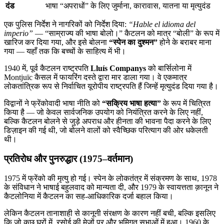
दंड
भाषा “अपराधों” के लिए जुर्माना, कारावास, यातना या मृत्युदंड
एक पुलिस निर्देश ने नागरिकों को निर्देश दिया:
“Hable el idioma del
imperio”
— “साम्राज्य की भाषा बोलो।” कैटलन को मात्र “बोली” के रूप में
खारिज कर दिया गया, और इसे बोलना
“स्पेन का दुश्मन”
होने के बराबर माना
गया — यहाँ तक कि बच्चों के साहित्य में भी।
1940 में, पूर्व कैटलन राष्ट्रपति
Lluís Companys
को बार्सिलोना में
Montjuïc कैसल में फायरिंग दस्ते द्वारा मार डाला गया। वे एकमात्र
लोकतांत्रिक रूप से निर्वाचित यूरोपीय राष्ट्रपति हैं जिन्हें मृत्युदंड दिया गया है।
विद्वानों ने फ्रेंकोवादी भाषा नीति को
“सक्रिय भाषा हत्या”
के रूप में चित्रित
किया है — जो केवल सार्वजनिक उपयोग को नियंत्रित करने के लिए नहीं,
बल्कि कैटलन बोलने से जुड़े अपराध और हीनता की भावना पैदा करने के लिए
डिज़ाइन की गई थी, जो बोलने वालों को स्वैच्छिक परित्याग की ओर धकेलती
थी।
प्रतिरोध और पुनरुद्धार (1975–वर्तमान)
1975 में फ्रेंको की मृत्यु हो गई। स्पेन के लोकतंत्र में संक्रमण के साथ, 1978
के संविधान ने भाषाई बहुलवाद को मान्यता दी, और 1979 के स्वायत्तता क़ानून ने
कैटलोनिया में कैटलन का सह-आधिकारिक दर्जा बहाल किया।
लेकिन कैटलन तानाशाही से कानूनी संरक्षण के कारण नहीं बची, बल्कि इसलिए
कि जो कुछ घरों में, रसोई की मेज़ों पर और भूमिगत सभाओं में हुआ। 1960 के