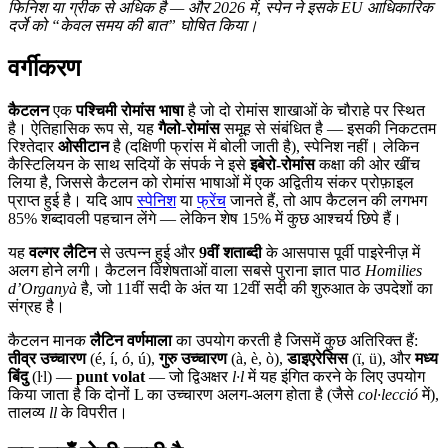
फिनिश या ग्रीक से अधिक है — और 2026 में, स्पेन ने इसके EU आधिकारिक
दर्जे को “केवल समय की बात” घोषित किया।
वर्गीकरण
कैटलन
एक
पश्चिमी रोमांस भाषा
है जो दो रोमांस शाखाओं के चौराहे पर स्थित
है। ऐतिहासिक रूप से, यह
गैलो-रोमांस
समूह से संबंधित है — इसकी निकटतम
रिश्तेदार
ओसीटान
है (दक्षिणी फ्रांस में बोली जाती है), स्पेनिश नहीं। लेकिन
कैस्टिलियन के साथ सदियों के संपर्क ने इसे
इबेरो-रोमांस
कक्षा की ओर खींच
लिया है, जिससे कैटलन को रोमांस भाषाओं में एक अद्वितीय संकर प्रोफ़ाइल
प्राप्त हुई है। यदि आप
स्पेनिश
या
फ्रेंच
जानते हैं, तो आप कैटलन की लगभग
85% शब्दावली पहचान लेंगे — लेकिन शेष 15% में कुछ आश्चर्य छिपे हैं।
यह
वल्गर लैटिन
से उत्पन्न हुई और
9वीं शताब्दी
के आसपास पूर्वी पाइरेनीज़ में
अलग होने लगी। कैटलन विशेषताओं वाला सबसे पुराना ज्ञात पाठ
Homilies
d’Organyà
है, जो 11वीं सदी के अंत या 12वीं सदी की शुरुआत के उपदेशों का
संग्रह है।
कैटलन मानक
लैटिन वर्णमाला
का उपयोग करती है जिसमें कुछ अतिरिक्त हैं:
तीव्र उच्चारण
(é, í, ó, ú),
गुरु उच्चारण
(à, è, ò),
डाइएरेसिस
(ï, ü), और
मध्य
बिंदु
(ŀl) —
punt volat
— जो द्विअक्षर
l·l
में यह इंगित करने के लिए उपयोग
किया जाता है कि दोनों L का उच्चारण अलग-अलग होता है (जैसे
col·lecció
में),
तालव्य
ll
के विपरीत।