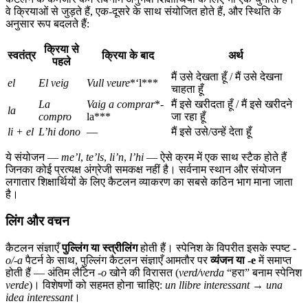
वे क्रियाओं से जुड़ते हैं, एक-दूसरे के साथ संयोजित होते हैं, और स्थिति के
अनुसार रूप बदलते हैं:
क्रिया से
स्वतंत्र
क्रिया के बाद
अर्थ
पहले
मैं उसे देखता हूँ / मैं उसे देखना
el
El veig
Vull veure
*‘l***
चाहता हूँ
La
Vaig a comprar
*-
मैं इसे खरीदता हूँ / मैं इसे खरीदने
la
compro
la***
जा रहा हूँ
li + el
L’hi dono
—
मैं इसे उसे/उन्हें देता हूँ
ये संयोजन —
me’l
,
te’ls
,
li’n
,
l’hi
— ऐसे क्रम में एक साथ स्टैक होते हैं
जिनका कोई प्रत्यक्ष अंग्रेजी समकक्ष नहीं है। सर्वनाम स्थान और संयोजन
लगातार शिक्षार्थियों के लिए कैटलन व्याकरण का सबसे कठिन भाग माना जाता
है।
लिंग और वचन
कैटलन संज्ञाएँ
पुल्लिंग या स्त्रीलिंग
होती हैं। स्पेनिश के विपरीत इसके स्पष्ट
-
o/-a
पैटर्न के साथ, पुल्लिंग कैटलन संज्ञाएँ आमतौर पर
व्यंजन या -e
में समाप्त
होती हैं — अंतिम लैटिन
-o
खोने की विरासत (
verd/verda
“हरा” बनाम स्पेनिश
verde
)। विशेषणों को सहमत होना चाहिए:
un llibre interessant
→
una
idea interessant
।