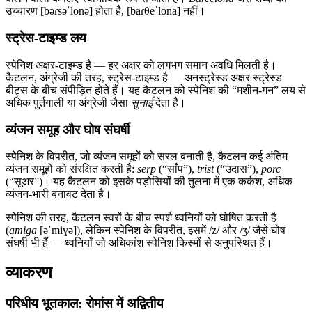
उच्चारण [bəɾsəˈlonə] होता है, [baɾθeˈlona] नहीं।
स्ट्रेस-टाइम्ड लय
स्पेनिश अक्षर-टाइम्ड है — हर अक्षर को लगभग समान अवधि मिलती है।
कैटलन, अंग्रेजी की तरह, स्ट्रेस-टाइम्ड है — अनस्ट्रेस्ड अक्षर स्ट्रेस्ड
बीट्स के बीच संपीड़ित होते हैं। यह कैटलन को स्पेनिश की “मशीन-गन” लय से
अधिक पुर्तगाली या अंग्रेजी जैसा
सुनाई
देता है।
व्यंजन समूह और घोष संघर्षी
स्पेनिश के विपरीत, जो व्यंजन समूहों को सरल बनाती है, कैटलन कई अंतिम
व्यंजन समूहों को संरक्षित करती है:
serp
(“साँप”),
trist
(“उदास”),
porc
(“सूअर”)। यह कैटलन को इसके पड़ोसियों की तुलना में एक कर्कश, अधिक
व्यंजन-भारी बनावट देता है।
स्पेनिश की तरह, कैटलन स्वरों के बीच स्पर्श ध्वनियों को घोषित करती है
(
amiga
[əˈmiɣə]), लेकिन स्पेनिश के विपरीत, इसमें /z/ और /ʒ/ जैसे घोष
संघर्षी भी हैं — ध्वनियाँ जो अधिकांश स्पेनिश किस्मों से अनुपस्थित हैं।
व्याकरण
परिधीय भूतकाल: रोमांस में अद्वितीय