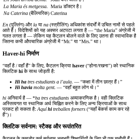
La Maria és metgessa.
Maria डॉक्टर है।
Na Caterina
(बैलियरिक)
Caterina
En
(पुल्लिंग) और
la
या
na
(स्त्रीलिंग) अधिकांश संदर्भों में उचित नामों से पहले
आते हैं। विदेशियों को यह अक्सर अटपटा लगता है — “the Maria” अंग्रेजी में
गलत लगता है — लेकिन यह कैटलन बोलने वाले के लिए उतना ही स्वाभाविक है
जितना कभी औपचारिक अंग्रेजी में “Mr.” या “Mrs.” था।
Haver-hi निर्माण
“वहाँ है / वहाँ हैं” के लिए, कैटलन क्रिया
haver
(“होना/रखना”) को स्थानिक
क्लिटिक
hi
के साथ जोड़ती है:
Hi ha
tres estudiants a l’aula.
— “कक्षा में तीन छात्र हैं।”
Hi havia
molta gent.
— “वहाँ बहुत लोग थे।”
hi
अनिवार्य है — *
ha tres estudiants
अव्याकरणिक है। वही क्लिटिक
अस्तित्वगत या स्थानिक अर्थ चिह्नित करने के लिए अन्य क्रियाओं के साथ
प्रकट हो सकता है:
Aquí
hi
treballen forners
(“यहाँ बेकर्स काम कर रहे
हैं”)।
क्लिटिक सर्वनाम: स्टैक्ड और रूपांतरित
कैटलन के कमजोर कर्म सर्वनाम अनुभवी शिक्षार्थियों के लिए भी एक चुनौती हैं।