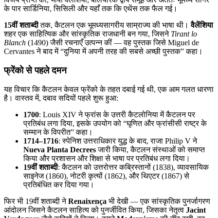
के पार सार्डिनिया, सिसिली और यहाँ तक कि एथेंस तक फैल गई।
15वीं शताब्दी
तक, कैटलन एक भूमध्यसागरीय साम्राज्य की भाषा थी।
वैलेंशिया
शहर एक साहित्यिक और सांस्कृतिक राजधानी बन गया, जिसने
Tirant lo
Blanch
(1490) जैसी रचनाएँ उत्पन्न कीं — वह पुस्तक जिसे Miguel de
Cervantes ने बाद में “दुनिया में अपनी तरह की सबसे अच्छी पुस्तक” कहा।
फ्रेंको से पहले दमन
यह विचार कि कैटलन केवल फ्रेंको के तहत दबाई गई थी, एक आम गलत धारणा
है। वास्तव में, दबाव सदियों पहले शुरू हुआ:
1700
: Louis XIV ने फ्रांस के उत्तरी कैटलोनिया में कैटलन पर
प्रतिबंध लगा दिया, इसके उपयोग को “घृणित और फ्रांसीसी राष्ट्र के
सम्मान के विपरीत” कहा।
1714–1716
: स्पेनिश उत्तराधिकार युद्ध के बाद, राजा Philip V ने
Nueva Planta Decrees
जारी किया, कैटलन संस्थाओं को समाप्त
किया और प्रशासन और शिक्षा से भाषा पर प्रतिबंध लगा दिया।
19वीं शताब्दी
: कैटलन को उत्तरोत्तर कब्रिस्तानों (1838), व्यावसायिक
साइनेज (1860), नोटरी कृत्यों (1862), और थिएटर (1867) से
प्रतिबंधित कर दिया गया।
फिर भी 19वीं शताब्दी ने
Renaixença
भी देखी — एक सांस्कृतिक पुनर्जागरण
आंदोलन जिसने कैटलन साहित्य को पुनर्जीवित किया, जिसका नेतृत्व
Jacint