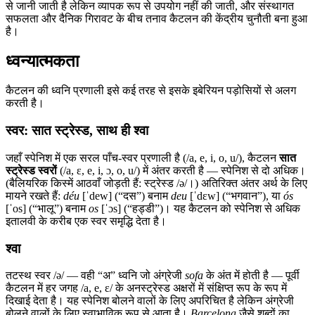
से जानी जाती है लेकिन व्यापक रूप से उपयोग नहीं की जाती, और संस्थागत
सफलता और दैनिक गिरावट के बीच तनाव कैटलन की केंद्रीय चुनौती बना हुआ
है।
ध्वन्यात्मकता
कैटलन की ध्वनि प्रणाली इसे कई तरह से इसके इबेरियन पड़ोसियों से अलग
करती है।
स्वर: सात स्ट्रेस्ड, साथ ही श्वा
जहाँ स्पेनिश में एक सरल पाँच-स्वर प्रणाली है (/a, e, i, o, u/), कैटलन
सात
स्ट्रेस्ड स्वरों
(/a, ɛ, e, i, ɔ, o, u/) में अंतर करती है — स्पेनिश से दो अधिक।
(बैलियरिक किस्में आठवाँ जोड़ती हैं: स्ट्रेस्ड /ə/।) अतिरिक्त अंतर अर्थ के लिए
मायने रखते हैं:
déu
[ˈdew] (“दस”) बनाम
deu
[ˈdɛw] (“भगवान”), या
ós
[ˈos] (“भालू”) बनाम
os
[ˈɔs] (“हड्डी”)। यह कैटलन को स्पेनिश से अधिक
इतालवी के करीब एक स्वर समृद्धि देता है।
श्वा
तटस्थ स्वर /ə/ — वही “अ” ध्वनि जो अंग्रेजी
sofa
के अंत में होती है — पूर्वी
कैटलन में हर जगह /a, e, ɛ/ के अनस्ट्रेस्ड अक्षरों में संक्षिप्त रूप के रूप में
दिखाई देता है। यह स्पेनिश बोलने वालों के लिए अपरिचित है लेकिन अंग्रेजी
बोलने वालों के लिए स्वाभाविक रूप से आता है।
Barcelona
जैसे शब्दों का