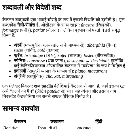
शब्दावली और विदेशी शब्द
कैटलन शब्दावली एक भाषाई चौराहे के रूप में इसकी स्थिति को दर्शाती है। मूल
शब्दकोश
गैलो-रोमांस
है, ओसीटान के साथ साझा:
finestra
(खिड़की),
formatge
(पनीर),
parlar
(बोलना)। लेकिन प्रभाव की परतों ने इसे समृद्ध
किया है:
अरबी
(मध्ययुगीन अल-अंडालस के माध्यम से):
albergínia
(बैंगन),
sucre
(चीनी),
cotó
(कपास)
फ्रेंच
:
bricolatge
(DIY),
xofer
(चालक),
bistec
(बीफ़स्टीक)
स्पेनिश
:
cansar-se
(थक जाना),
desayuno
→
desdejuni
, हालाँकि
कई कैस्टिलियनवाद औपचारिक कैटलन में “बर्बरता” के रूप में चिह्नित हैं
इतालवी
(समुद्री व्यापार के माध्यम से):
piano
,
macarrons
अंग्रेजी
(आधुनिक):
clic
,
xat
,
màrqueting
एक मज़ेदार विवरण: शब्द
paella
वैलेंशियाई कैटलन से आता है, जहाँ इसका मूल
अर्थ “तलने का पैन” (लैटिन
patella
से) था। यह व्यंजन और इसका नाम
निस्संदेह कैटलोनिया का सबसे सफल वैश्विक निर्यात है।
सामान्य वाक्यांश
कैटलन
उच्चारण
हिंदी
Bon dia
[bɔn ˈdi.ə]
सुप्रभात