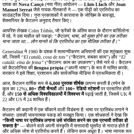
दशक का
Nova Cançó
(नया गीत) आंदोलन —
Lluís Llach
और
Joan
Manuel Serrat
जैसे गायक-गीतकारों ने — एक पीढ़ी को प्रतिरोध का
साउंडट्रैक दिया। गुप्त प्रकाशकों ने कारावास के जोखिम के बावजूद,
शेक्सपियर के कैटलन अनुवाद तैयार किए।
आयरिश लेखक Colm Tóibín, जो फ्रेंको के अंतिम काल के दौरान बार्सिलोना
में रहे, ने उस माहौल को पकड़ा:
“कैटलन, भाषा, को मुक्त होने का एक तरीका
माना जाता था… लोग मानते थे कि प्रतिरोध का एक मौलिक तरीका है।”
Generalitat ने 1980 के दशक में सामान्यीकरण अभियानों की एक श्रृंखला शुरू
की, जिसमें
“El català, cosa de tots”
(“कैटलन, सबका काम”) और
“El
català: eina de feina”
(“कैटलन: काम का उपकरण”) जैसे नारे थे। कैटलन
को कैटलोनिया की
llengua pròpia
(“अपनी भाषा”) के रूप में नामित करके,
सरकार ने इसे शिक्षा, प्रशासन और सार्वजनिक मीडिया में प्राथमिकता दी।
आज, कैटलन वार्षिक रूप से
6,000 पुस्तक शीर्षक
उत्पन्न करती है (स्पेन के
कुल का 12%),
80+ टीवी चैनलों
और
100+ रेडियो स्टेशनों
पर प्रसारित होती
है, और
150 से अधिक विश्वविद्यालयों में विश्वभर में
पढ़ाई जाती है, जिसमें UK में
22 और US में 24 शामिल हैं।
कैटलन की कहानी में एक चौंकाने वाली विडंबना है: भाषा पर प्रतिबंध लगाने ने
संभवतः उसकी भावनात्मक पकड़ को मजबूत किया। एक शोधकर्ता ने देखा कि
“किसी भाषा पर प्रतिबंध लगाना उसे संरक्षित करने का एक प्रभावी तरीका हो
सकता है”
— बोलने वाले अपनी संस्कृति में सत्तावादी घुसपैठ से नाराज़ होते हैं
और अधिक जोश से प्रतिरोध करते हैं। लेकिन काम अधूरा है। भाषा व्यापक रूप