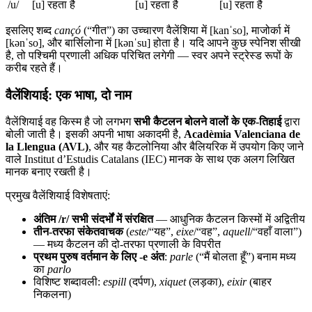
/u/
[u] रहता है
[u] रहता है
[u] रहता है
इसलिए शब्द
cançó
(“गीत”) का उच्चारण वैलेंशिया में [kanˈso], माजोर्का में
[kənˈso], और बार्सिलोना में [kənˈsu] होता है। यदि आपने कुछ स्पेनिश सीखी
है, तो पश्चिमी प्रणाली अधिक परिचित लगेगी — स्वर अपने स्ट्रेस्ड रूपों के
करीब रहते हैं।
वैलेंशियाई: एक भाषा, दो नाम
वैलेंशियाई वह किस्म है जो लगभग
सभी कैटलन बोलने वालों के एक-तिहाई
द्वारा
बोली जाती है। इसकी अपनी भाषा अकादमी है,
Acadèmia Valenciana de
la Llengua (AVL)
, और यह कैटलोनिया और बैलियरिक में उपयोग किए जाने
वाले Institut d’Estudis Catalans (IEC) मानक के साथ एक अलग लिखित
मानक बनाए रखती है।
प्रमुख वैलेंशियाई विशेषताएं:
अंतिम /r/ सभी संदर्भों में संरक्षित
— आधुनिक कैटलन किस्मों में अद्वितीय
तीन-तरफा संकेतवाचक
(
este
/“यह”,
eixe
/“वह”,
aquell
/“वहाँ वाला”)
— मध्य कैटलन की दो-तरफा प्रणाली के विपरीत
प्रथम पुरुष वर्तमान के लिए -e अंत
:
parle
(“मैं बोलता हूँ”) बनाम मध्य
का
parlo
विशिष्ट शब्दावली:
espill
(दर्पण),
xiquet
(लड़का),
eixir
(बाहर
निकलना)