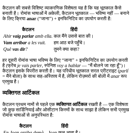
कैटलन की सबसे विशिष्ट व्याकरणिक विशेषता यह है कि यह भूतकाल कैसे
बनाती है। रोमांस भाषाओं में अकेली, कैटलन भूतकाल — भविष्य नहीं — बनाने
के लिए क्रिया
anar
(“जाना”) + इनफिनिटिव का उपयोग करती है:
कैटलन
हिंदी
Ahir
vaig parlar
amb ella.
कल मैंने उससे बात की।
Vam arribar
a les vuit.
हम आठ बजे पहुँचे।
Què
vas dir
?
तुमने क्या कहा?
हर दूसरी रोमांस भाषा भविष्य के लिए “जाना” + इनफिनिटिव का उपयोग करती
है (फ्रेंच
je vais parler
, स्पेनिश
voy a hablar
— “मैं बोलने जा रहा हूँ”)।
कैटलन इसके विपरीत करती है। यह परिधीय भूतकाल सरल प्रीटराइट (
parlí
= मैंने बोला) के साथ सह-अस्तित्व में है, लेकिन रोज़मर्रा की बोली में
anar
रूप
प्रमुख है।
व्यक्तिगत आर्टिकल
कैटलन प्रथम नामों से पहले एक
व्यक्तिगत आर्टिकल
रखती है — एक विशेषता
जो कुछ सार्डिनियाई और ओसीटान किस्मों के साथ साझा है लेकिन सभी प्रमुख
रोमांस भाषाओं से अनुपस्थित है:
कैटलन
हिंदी
En Joan arriba demà.
Joan कल आता है।