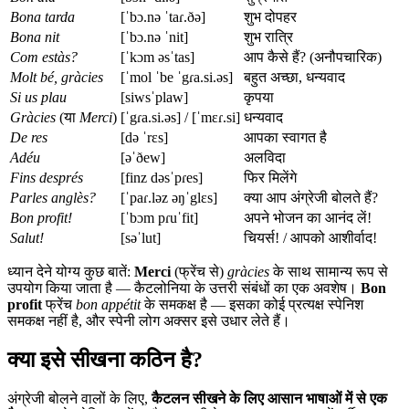
Bona tarda
[ˈbɔ.nə ˈtaɾ.ðə]
शुभ दोपहर
Bona nit
[ˈbɔ.nə ˈnit]
शुभ रात्रि
Com estàs?
[ˈkɔm əsˈtas]
आप कैसे हैं? (अनौपचारिक)
Molt bé, gràcies
[ˈmol ˈbe ˈgɾa.si.əs]
बहुत अच्छा, धन्यवाद
Si us plau
[siwsˈplaw]
कृपया
Gràcies
(या
Merci
)
[ˈgɾa.si.əs] / [ˈmɛɾ.si]
धन्यवाद
De res
[də ˈrɛs]
आपका स्वागत है
Adéu
[əˈðew]
अलविदा
Fins després
[finz dəsˈpɾes]
फिर मिलेंगे
Parles anglès?
[ˈpaɾ.ləz əŋˈglɛs]
क्या आप अंग्रेजी बोलते हैं?
Bon profit!
[ˈbɔm pɾuˈfit]
अपने भोजन का आनंद लें!
Salut!
[səˈlut]
चियर्स! / आपको आशीर्वाद!
ध्यान देने योग्य कुछ बातें:
Merci
(फ्रेंच से)
gràcies
के साथ सामान्य रूप से
उपयोग किया जाता है — कैटलोनिया के उत्तरी संबंधों का एक अवशेष।
Bon
profit
फ्रेंच
bon appétit
के समकक्ष है — इसका कोई प्रत्यक्ष स्पेनिश
समकक्ष नहीं है, और स्पेनी लोग अक्सर इसे उधार लेते हैं।
क्या इसे सीखना कठिन है?
अंग्रेजी बोलने वालों के लिए,
कैटलन सीखने के लिए आसान भाषाओं में से एक