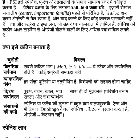
है।
FSI इसे स्पेनिश, फ्रेंच और इतालवी के समान सामान्य स्तर में वर्गीकृत
करता है — पेशेवर दक्षता के लिए लगभग
550–600 कक्षा घंटे
। हज़ारों रोमांस
सजातीय (
centre
,
important
,
família
) पहले से परिचित हैं, डिफ़ॉल्ट शब्द
क्रम अंग्रेजी से मेल खाता है, और याद करने के लिए कोई कारक प्रणाली नहीं
है। श्वा और स्ट्रेस-टाइम्ड लय, जो ऊपर ध्वन्यात्मकता में शामिल हैं, स्पेनिश की
कठोर अक्षर टाइमिंग से अंग्रेजी बोलने वालों के लिए अधिक स्वाभाविक लगते
हैं।
क्या इसे कठिन बनाता है
चुनौती
विवरण
क्लिटिक
सबसे कठिन भाग।
Me’l
,
te’ls
,
li’n
— ये स्टैक और रूपांतरित
सर्वनाम
होते हैं। कोई अंग्रेजी समकक्ष नहीं।
व्याकरणिक
हर संज्ञा पुल्लिंग या स्त्रीलिंग है; विशेषणों को सहमत होना चाहिए
लिंग
क्रिया
पुरुष, वचन, काल, भाव — साथ ही दो भूतकाल (परिधीय बनाम
रूपांतरण
सरल) और संभाव्यार्थक
स्पेनिश या फ्रेंच की तुलना में बहुत कम पाठ्यपुस्तकें, ऐप्स और
संसाधनों
मीडिया। Duolingo केवल स्पेनिश→कैटलन प्रदान करता है,
की कमी
अंग्रेजी→कैटलन नहीं।
स्पेनिश लाभ