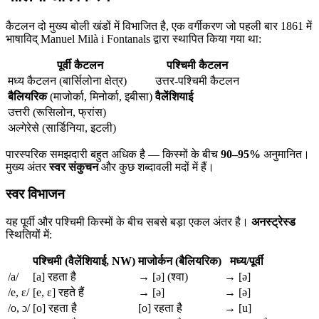
कैटलन दो मुख्य बोली खंडों में विभाजित है, एक वर्गीकरण जो पहली बार 1861 में
भाषाविद् Manuel Milà i Fontanals द्वारा स्थापित किया गया था:
पूर्वी कैटलन
पश्चिमी कैटलन
मध्य कैटलन (बार्सिलोना क्षेत्र)
उत्तर-पश्चिमी कैटलन
बैलियरिक
(माजोर्का, मिनोर्का, इबीसा)
वैलेंशियाई
उत्तरी (रूसिलोन, फ्रांस)
अल्गेरेसे (सार्डिनिया, इटली)
पारस्परिक समझदारी बहुत अधिक है — किस्मों के बीच
90–95%
अनुमानित।
मुख्य अंतर
स्वर संकुचन
और कुछ शब्दावली मदों में हैं।
स्वर विभाजन
यह पूर्वी और पश्चिमी किस्मों के बीच सबसे बड़ा एकल अंतर है।
अनस्ट्रेस्ड
स्थितियों में:
पश्चिमी (वैलेंशियाई, NW)
माजोर्कन (बैलियरिक)
मध्य/पूर्वी
/a/
[a] रहता है
→ [ə] (श्वा)
→ [ə]
/e, ɛ/
[e, ɛ] रहते हैं
→ [ə]
→ [ə]
/o, ɔ/
[o] रहता है
[o] रहता है
→ [u]