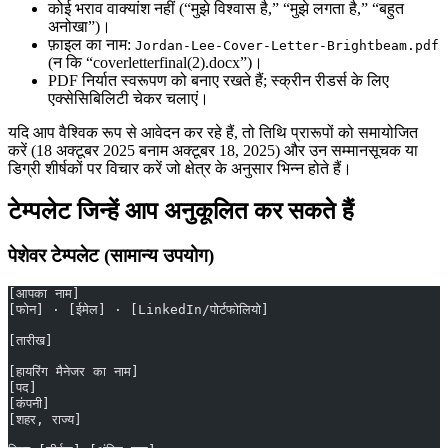
कोई भराव वाक्यांश नहीं (“मुझे विश्वास है,” “मुझे लगता है,” “बहुत
अनोखा”)।
फ़ाइल का नाम:
Jordan-Lee-Cover-Letter-Brightbeam.pdf
(न कि “coverletterfinal(2).docx”)।
PDF निर्यात स्वरूपण को बनाए रखते हैं; स्क्रीन रीडर्स के लिए
एक्सेसिबिलिटी चेकर चलाएं।
यदि आप वैश्विक रूप से आवेदन कर रहे हैं, तो तिथि प्रारूपों को समायोजित
करें (18 अक्टूबर 2025 बनाम अक्टूबर 18, 2025) और उन सम्मानसूचक या
डिग्री शीर्षकों पर विचार करें जो क्षेत्र के अनुसार भिन्न होते हैं।
टेम्पलेट जिन्हें आप अनुकूलित कर सकते हैं
पेशेवर टेम्पलेट (सामान्य उपयोग)
[आपका नाम]
[फोन] · [ईमेल] · [LinkedIn/पोर्टफोलियो]
[तारीख]
[हायरिंग मैनेजर का नाम]
[पद]
[कंपनी]
[शहर, राज्य]