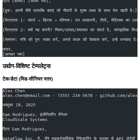
प्रिय [शीर्षक] [अंतिम नाम],
[हुक: अपनी शीर्ष उपलब्धि बताएं जो नौकरी के मुख्य लक्ष्य के साथ मेल खाती है।]
[पैराग्राफ 1: संदर्भ → क्रिया → परिणाम। उन उपकरणों, टीमों, मेट्रिक्स का उल्लेख 
[पैराग्राफ 2: क्यों यह कंपनी? मिशन/उत्पाद/समाचार का संदर्भ दें, सांस्कृतिक फिट द
[समापन: रुचि को पुनः व्यक्त करें, अगले कदम की पेशकश करें, उन्हें धन्यवाद दें।
सादर,
[आपका नाम]
उद्योग-विशिष्ट टेम्पलेट्स
टेक/डेटा (मिड-सीनियर स्तर)
Alex Chen
alex.chen@email.com · (555) 234-5678 · github.com/alexc
अक्टूबर 18, 2025
Sam Rodriguez, इंजीनियरिंग मैनेजर
CloudScale Systems
प्रिय Sam Rodriguez,
DataFlow Inc. में, मैंने माइक्रोसर्विसेस रिफैक्टरिंग के माध्यम से API लेटेंसी