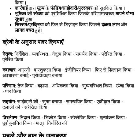
किया।
कार्रवाई
द्वारा
मूल्य
के
फंडिंग/साझेदारी/पुरस्कार
को सुरक्षित किया।
भूमिका
की
संख्या
को प्रशिक्षित किया जिसके परिणामस्वरूप
मापने योग्य
सुधार
हुआ।
सिस्टम/प्रक्रिया
को फिर से डिज़ाइन किया जिससे
दक्षता लाभ
और
लागत बचत
हुई।
श्रेणी के अनुसार पावर क्रियाएँ
नेतृत्व
: निर्देशित · व्यवस्थित · नेतृत्व किया · समर्थन किया · प्रेरित किया ·
प्रेरित किया
नवाचार
: अग्रणी · वास्तुकला किया · इंजीनियर किया · फिर से डिज़ाइन किया ·
अवधारणा बनाई · प्रोटोटाइप बनाया
परिणाम
: तेज किया · बढ़ाया · अधिकतम किया · सुव्यवस्थित किया · ऊंचा किया
· पार किया
सहयोग
: साझेदारी की · सुगम बनाया · समन्वयित किया · एकीकृत किया ·
दलाली की · संरेखित किया
विश्लेषण
: निदान किया · डिकोड किया · संश्लेषित किया · मूल्यांकन किया ·
पूर्वानुमानित किया · मात्रा निर्धारित की
पहले और बाद के उदाहरण