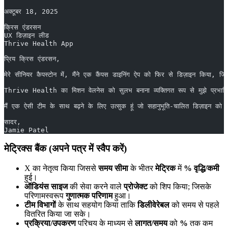
अक्टूबर 18, 2025
क्रिस एंडरसन
UX डिज़ाइन लीड
Thrive Health App
प्रिय क्रिस एंडरसन,
मेरे सीनियर कैपस्टोन में, मैंने एक कैंपस डाइनिंग ऐप को फिर से डिज़ाइन किया, जि
Thrive Health का मिशन वेलनेस को सुलभ बनाना व्यक्तिगत रूप से मुझे प्रभावित कर
मैं एक ऐसी टीम के साथ बढ़ने के लिए उत्सुक हूं जो सहानुभूति-चालित डिज़ाइन को
सादर,
Jamie Patel
मेट्रिक्स बैंक (अपने पत्र में स्वैप करें)
X का नेतृत्व किया जिससे
समय सीमा
के भीतर
मेट्रिक
में
% वृद्धि/कमी
हुई।
ऑडियंस साइज
की सेवा करने वाले
प्रोजेक्ट
को शिप किया; जिसके
परिणामस्वरूप
गुणात्मक परिणाम
हुआ।
टीम विभागों
के साथ सहयोग किया ताकि
डिलीवेरेबल
को समय से पहले
वितरित किया जा सके।
प्रक्रिया/उपकरण
परिचय के माध्यम से
लागत/समय
को
%
तक कम