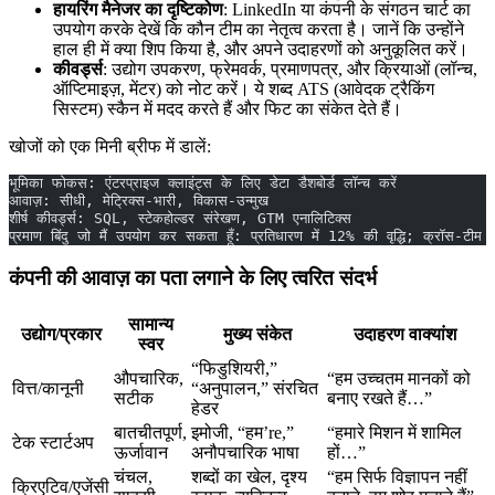
हायरिंग मैनेजर का दृष्टिकोण
: LinkedIn या कंपनी के संगठन चार्ट का
उपयोग करके देखें कि कौन टीम का नेतृत्व करता है। जानें कि उन्होंने
हाल ही में क्या शिप किया है, और अपने उदाहरणों को अनुकूलित करें।
कीवर्ड्स
: उद्योग उपकरण, फ्रेमवर्क, प्रमाणपत्र, और क्रियाओं (लॉन्च,
ऑप्टिमाइज़, मेंटर) को नोट करें। ये शब्द ATS (आवेदक ट्रैकिंग
सिस्टम) स्कैन में मदद करते हैं और फिट का संकेत देते हैं।
खोजों को एक मिनी ब्रीफ में डालें:
भूमिका फोकस: एंटरप्राइज क्लाइंट्स के लिए डेटा डैशबोर्ड लॉन्च करें
आवाज़: सीधी, मेट्रिक्स-भारी, विकास-उन्मुख
शीर्ष कीवर्ड्स: SQL, स्टेकहोल्डर संरेखण, GTM एनालिटिक्स
प्रमाण बिंदु जो मैं उपयोग कर सकता हूँ: प्रतिधारण में 12% की वृद्धि; क्रॉस-ट
कंपनी की आवाज़ का पता लगाने के लिए त्वरित संदर्भ
सामान्य
उद्योग/प्रकार
मुख्य संकेत
उदाहरण वाक्यांश
स्वर
“फिडुशियरी,”
औपचारिक,
“हम उच्चतम मानकों को
वित्त/कानूनी
“अनुपालन,” संरचित
सटीक
बनाए रखते हैं…”
हेडर
बातचीतपूर्ण,
इमोजी, “हम’re,”
“हमारे मिशन में शामिल
टेक स्टार्टअप
ऊर्जावान
अनौपचारिक भाषा
हों…”
चंचल,
शब्दों का खेल, दृश्य
“हम सिर्फ विज्ञापन नहीं
क्रिएटिव/एजेंसी