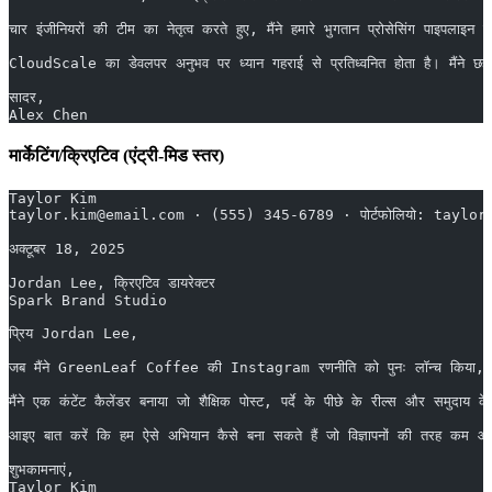
चार इंजीनियरों की टीम का नेतृत्व करते हुए, मैंने हमारे भुगतान प्रोसेसिंग पा
CloudScale का डेवलपर अनुभव पर ध्यान गहराई से प्रतिध्वनित होता है। मैंने छह ज
सादर,
Alex Chen
मार्केटिंग/क्रिएटिव (एंट्री-मिड स्तर)
Taylor Kim
taylor.kim@email.com · (555) 345-6789 · पोर्टफोलियो: taylor
अक्टूबर 18, 2025
Jordan Lee, क्रिएटिव डायरेक्टर
Spark Brand Studio
प्रिय Jordan Lee,
जब मैंने GreenLeaf Coffee की Instagram रणनीति को पुनः लॉन्च किया, तो हम पा
मैंने एक कंटेंट कैलेंडर बनाया जो शैक्षिक पोस्ट, पर्दे के पीछे के रील्स और स
आइए बात करें कि हम ऐसे अभियान कैसे बना सकते हैं जो विज्ञापनों की तरह कम और
शुभकामनाएं,
Taylor Kim