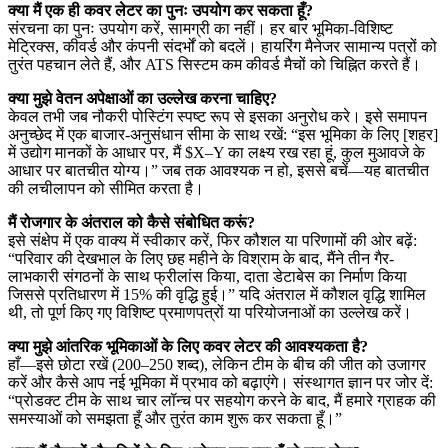
क्या मैं एक ही कवर लेटर का पुनः उपयोग कर सकता हूँ?
संरचना का पुनः उपयोग करें, सामग्री का नहीं। हर बार भूमिका-विशिष्ट
मेट्रिक्स, कीवर्ड और कंपनी संदर्भों को बदलें। हायरिंग मैनेजर सामान्य पत्रों को
तुरंत पहचान लेते हैं, और ATS सिस्टम कम कीवर्ड मैचों को चिह्नित करते हैं।
क्या मुझे वेतन अपेक्षाओं का उल्लेख करना चाहिए?
केवल तभी जब नौकरी पोस्टिंग स्पष्ट रूप से इसका अनुरोध करे। इसे समापन
अनुच्छेद में एक बाजार-अनुसंधान सीमा के साथ रखें: “इस भूमिका के लिए [शहर]
में उद्योग मानकों के आधार पर, मैं $X–Y का लक्ष्य रख रहा हूं, कुल मुआवजे के
आधार पर बातचीत योग्य।” जब तक आवश्यक न हो, इससे बचें—यह बातचीत
की लचीलापन को सीमित करता है।
मैं रोजगार के अंतराल को कैसे संबोधित करूं?
इसे संक्षेप में एक वाक्य में स्वीकार करें, फिर कौशल या परिणामों की ओर बढ़ें:
“परिवार की देखभाल के लिए छह महीने के विश्राम के बाद, मैंने तीन गैर-
लाभकारी संगठनों के साथ फ्रीलांस किया, दाता डेटाबेस का निर्माण किया
जिससे प्रतिधारण में 15% की वृद्धि हुई।” यदि अंतराल में कौशल वृद्धि शामिल
थी, तो पूर्ण किए गए विशिष्ट प्रमाणपत्रों या परियोजनाओं का उल्लेख करें।
क्या मुझे आंतरिक भूमिकाओं के लिए कवर लेटर की आवश्यकता है?
हाँ—इसे छोटा रखें (200–250 शब्द), लेकिन टीम के बीच की जीत को उजागर
करें और कैसे आप नई भूमिका में प्रभाव को बढ़ाएंगे। संस्थागत ज्ञान पर जोर दें:
“प्रोडक्ट टीम के साथ चार लॉन्च पर सहयोग करने के बाद, मैं हमारे ग्राहक की
समस्याओं को समझता हूँ और तुरंत काम शुरू कर सकता हूँ।”