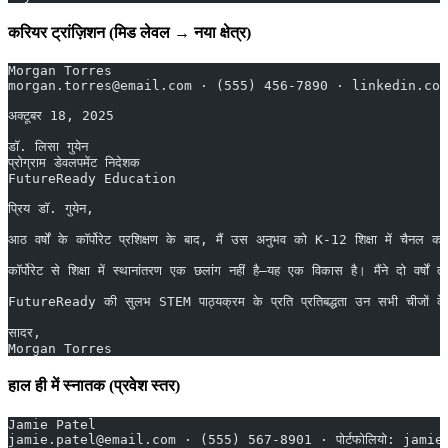
करियर ट्रांज़िशन (मिड लेवल → नया क्षेत्र)
Morgan Torres
morgan.torres@email.com · (555) 456-7890 · linkedin.com
अक्टूबर 18, 2025
डॉ. लिसा गुयेन
प्रोग्राम डेवलपमेंट निदेशक
FutureReady Education
प्रिय डॉ. गुयेन,
आठ वर्षों के कॉर्पोरेट प्रशिक्षण के बाद, मैं उस अनुभव को K-12 शिक्षा में चैन
कॉर्पोरेट से शिक्षा में स्थानांतरण एक छलांग नहीं है—यह एक विकास है। मैंने दो
FutureReady की सुलभ STEM पाठ्यक्रम के प्रति प्रतिबद्धता उन सभी चीजों के सा
सादर,
Morgan Torres
हाल ही में स्नातक (प्रवेश स्तर)
Jamie Patel
jamie.patel@email.com · (555) 567-8901 · पोर्टफोलियो: jami