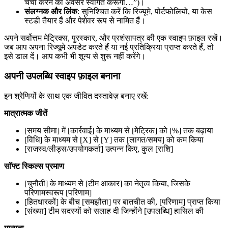
चर्चा करने का अवसर स्वागत करूंगा…”)।
संलग्नक और लिंक
: सुनिश्चित करें कि रिज्यूमे, पोर्टफोलियो, या केस
स्टडी तैयार हैं और पेशेवर रूप से नामित हैं।
अपने सर्वोत्तम मेट्रिक्स, पुरस्कार, और प्रशंसापत्र की एक स्वाइप फ़ाइल रखें।
जब आप अपना रिज्यूमे अपडेट करते हैं या नई प्रतिक्रिया प्राप्त करते हैं, तो
इसे डाल दें। आप कभी भी शून्य से शुरू नहीं करेंगे।
अपनी उपलब्धि स्वाइप फ़ाइल बनाना
इन श्रेणियों के साथ एक जीवित दस्तावेज़ बनाए रखें:
मात्रात्मक जीतें
[समय सीमा] में [कार्रवाई] के माध्यम से [मेट्रिक] को [%] तक बढ़ाया
[विधि] के माध्यम से [X] से [Y] तक [लागत/समय] को कम किया
[राजस्व/लीड्स/उपयोगकर्ता] उत्पन्न किए, कुल [राशि]
सॉफ्ट स्किल्स प्रमाण
[चुनौती] के माध्यम से [टीम आकार] का नेतृत्व किया, जिसके
परिणामस्वरूप [परिणाम]
[हितधारकों] के बीच [समझौता] पर बातचीत की, [परिणाम] प्राप्त किया
[संख्या] टीम सदस्यों को सलाह दी जिन्होंने [उपलब्धि] हासिल की