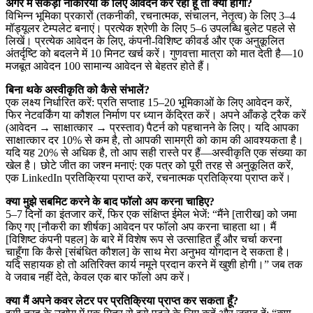
अगर मैं सैकड़ों नौकरियों के लिए आवेदन कर रहा हूँ तो क्या होगा?
विभिन्न भूमिका प्रकारों (तकनीकी, रचनात्मक, संचालन, नेतृत्व) के लिए 3–4
मॉड्यूलर टेम्पलेट बनाएं। प्रत्येक श्रेणी के लिए 5–6 उपलब्धि बुलेट पहले से
लिखें। प्रत्येक आवेदन के लिए, कंपनी-विशिष्ट कीवर्ड और एक अनुकूलित
अंतर्दृष्टि को बदलने में 10 मिनट खर्च करें। गुणवत्ता मात्रा को मात देती है—10
मजबूत आवेदन 100 सामान्य आवेदन से बेहतर होते हैं।
बिना थके अस्वीकृति को कैसे संभालें?
एक लक्ष्य निर्धारित करें: प्रति सप्ताह 15–20 भूमिकाओं के लिए आवेदन करें,
फिर नेटवर्किंग या कौशल निर्माण पर ध्यान केंद्रित करें। अपने आँकड़े ट्रैक करें
(आवेदन → साक्षात्कार → प्रस्ताव) पैटर्न को पहचानने के लिए। यदि आपका
साक्षात्कार दर 10% से कम है, तो आपकी सामग्री को काम की आवश्यकता है।
यदि यह 20% से अधिक है, तो आप सही रास्ते पर हैं—अस्वीकृति एक संख्या का
खेल है। छोटे जीत का जश्न मनाएं: एक पत्र को पूरी तरह से अनुकूलित करें,
एक LinkedIn प्रतिक्रिया प्राप्त करें, रचनात्मक प्रतिक्रिया प्राप्त करें।
क्या मुझे सबमिट करने के बाद फॉलो अप करना चाहिए?
5–7 दिनों का इंतजार करें, फिर एक संक्षिप्त ईमेल भेजें: “मैंने [तारीख] को जमा
किए गए [नौकरी का शीर्षक] आवेदन पर फॉलो अप करना चाहता था। मैं
[विशिष्ट कंपनी पहल] के बारे में विशेष रूप से उत्साहित हूँ और चर्चा करना
चाहूँगा कि कैसे [संबंधित कौशल] के साथ मेरा अनुभव योगदान दे सकता है।
यदि सहायक हो तो अतिरिक्त कार्य नमूने प्रदान करने में खुशी होगी।” जब तक
वे जवाब नहीं देते, केवल एक बार फॉलो अप करें।
क्या मैं अपने कवर लेटर पर प्रतिक्रिया प्राप्त कर सकता हूँ?