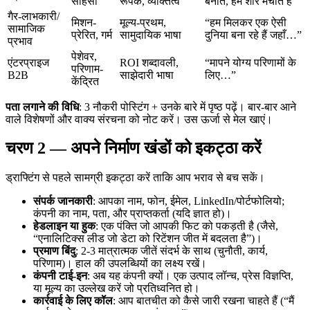
साहसी
रूपक, व्यक्तित्व
बनाते, हम शोर मचाते हैं”
गैर-लाभकारी/
मिशन-
मूल्य-प्रथम,
“हम मिलकर एक ऐसी
सामाजिक
प्रेरित, गर्म
सामुदायिक भाषा
दुनिया बना रहे हैं जहाँ…”
प्रभाव
पेशेवर,
एंटरप्राइज
ROI शब्दावली,
“मापने योग्य परिणामों के
परिणाम-
B2B
साझेदारी भाषा
लिए…”
केंद्रित
पता लगाने की विधि
: 3 नौकरी पोस्टिंग + उनके बारे में पृष्ठ पढ़ें। बार-बार आने
वाले विशेषणों और वाक्य संरचना को नोट करें। उस ऊर्जा से मेल खाएं।
चरण 2 — अपने निर्माण खंडों को इकट्ठा करें
ड्राफ्टिंग से पहले सामग्री इकट्ठा करें ताकि आप भराव से बच सकें।
संपर्क जानकारी
: आपका नाम, फोन, ईमेल, LinkedIn/पोर्टफोलियो;
कंपनी का नाम, पता, और प्राप्तकर्ता (यदि ज्ञात हो)।
हेडलाइन या हुक
: एक पंक्ति जो आपकी फिट को पकड़ती है (जैसे,
“एनालिटिक्स लीड जो डेटा को रिटेंशन जीत में बदलता है”)।
प्रमाण बिंदु
: 2-3 मात्रात्मक जीतें संदर्भ के साथ (चुनौती, कार्य,
परिणाम)। हाल की उपलब्धियों का लक्ष्य रखें।
कंपनी टाई-इन
: अब यह कंपनी क्यों। एक उत्पाद लॉन्च, प्रेस विज्ञप्ति,
या मूल्य का उल्लेख करें जो प्रतिध्वनित हो।
कार्रवाई के लिए कॉल
: आप बातचीत को कैसे जारी रखना चाहते हैं (“मैं