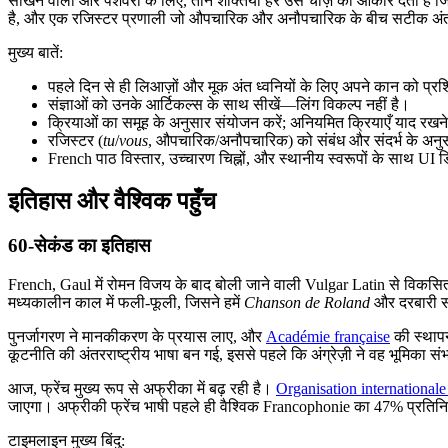
सीखने वालों और पेशेवरों के लिए, तीन शक्तियाँ हर उस चीज़ को आकार देती हैं जि
है, और एक रजिस्टर प्रणाली जो औपचारिक और अनौपचारिक के बीच सटीक अंतर कर
मुख्य बातें:
पहले दिन से ही लिआज़ों और मूक अंत ध्वनियों के लिए अपने कान को प्रशि
संज्ञाओं को उनके आर्टिकल्स के साथ सीखें—लिंग विकल्प नहीं है।
क्रियाओं का समूह के अनुसार संयोजन करें; अनियमित क्रियाएँ याद रखने 
रजिस्टर (
tu
/
vous
, औपचारिक/अनौपचारिक) को संबंध और संदर्भ के अनु
French पाठ विस्तार, उच्चारण चिह्नों, और स्थानीय स्वरूपों के साथ UI ड
इतिहास और वैश्विक पहुँच
60-सेकंड का इतिहास
French, Gaul में रोमन विजय के बाद बोली जाने वाली Vulgar Latin से विकसित
मध्यकालीन काल में फली-फूली, जिसने हमें
Chanson de Roland
और दरबारी साह
पुनर्जागरण ने मानकीकरण के प्रयास लाए, और
Académie française
की स्थापना
कूटनीति की अंतरराष्ट्रीय भाषा बन गई, इससे पहले कि अंग्रेज़ी ने वह भूमिका स
आज, फ्रेंच मुख्य रूप से अफ्रीका में बढ़ रही है।
Organisation international
जाएगा। अफ्रीकी फ्रेंच भाषी पहले ही वैश्विक Francophonie का 47% प्रतिनिध
टाइमलाइन मुख्य बिंदु: