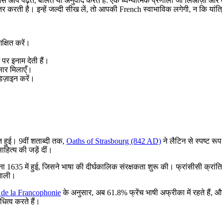
से आप पढ़ते, बोलते या अनुवाद करते हैं: एक ध्वन्यात्मक प्रणाली जो लिआज़ों और 
ती है। इन्हें जल्दी सीख लें, तो आपकी French स्वाभाविक लगेगी, न कि यांत
क्षित करें।
पर इनाम देती हैं।
सार मिलाएँ।
िज़ाइन करें।
 हुई। 9वीं शताब्दी तक,
Oaths of Strasbourg (842 AD)
ने लैटिन से स्पष्ट रू
ित्य की जड़ें दीं।
 1635 में हुई, जिसने भाषा की दीर्घकालिक संरक्षकता शुरू की। फ्रांसीसी क्रांति न
ंभाली।
e de la Francophonie
के अनुसार, अब 61.8% फ्रेंच भाषी अफ्रीका में रहते हैं, 
ित्व करते हैं।