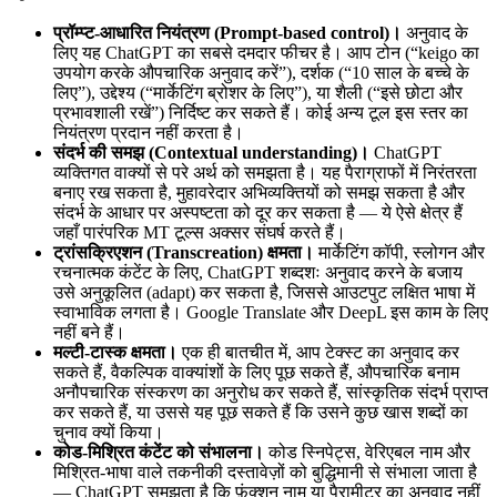
प्रॉम्प्ट-आधारित नियंत्रण (Prompt-based control)।
अनुवाद के
लिए यह ChatGPT का सबसे दमदार फीचर है। आप टोन (“keigo का
उपयोग करके औपचारिक अनुवाद करें”), दर्शक (“10 साल के बच्चे के
लिए”), उद्देश्य (“मार्केटिंग ब्रोशर के लिए”), या शैली (“इसे छोटा और
प्रभावशाली रखें”) निर्दिष्ट कर सकते हैं। कोई अन्य टूल इस स्तर का
नियंत्रण प्रदान नहीं करता है।
संदर्भ की समझ (Contextual understanding)।
ChatGPT
व्यक्तिगत वाक्यों से परे अर्थ को समझता है। यह पैराग्राफों में निरंतरता
बनाए रख सकता है, मुहावरेदार अभिव्यक्तियों को समझ सकता है और
संदर्भ के आधार पर अस्पष्टता को दूर कर सकता है — ये ऐसे क्षेत्र हैं
जहाँ पारंपरिक MT टूल्स अक्सर संघर्ष करते हैं।
ट्रांसक्रिएशन (Transcreation) क्षमता।
मार्केटिंग कॉपी, स्लोगन और
रचनात्मक कंटेंट के लिए, ChatGPT शब्दशः अनुवाद करने के बजाय
उसे अनुकूलित (adapt) कर सकता है, जिससे आउटपुट लक्षित भाषा में
स्वाभाविक लगता है। Google Translate और DeepL इस काम के लिए
नहीं बने हैं।
मल्टी-टास्क क्षमता।
एक ही बातचीत में, आप टेक्स्ट का अनुवाद कर
सकते हैं, वैकल्पिक वाक्यांशों के लिए पूछ सकते हैं, औपचारिक बनाम
अनौपचारिक संस्करण का अनुरोध कर सकते हैं, सांस्कृतिक संदर्भ प्राप्त
कर सकते हैं, या उससे यह पूछ सकते हैं कि उसने कुछ खास शब्दों का
चुनाव क्यों किया।
कोड-मिश्रित कंटेंट को संभालना।
कोड स्निपेट्स, वेरिएबल नाम और
मिश्रित-भाषा वाले तकनीकी दस्तावेज़ों को बुद्धिमानी से संभाला जाता है
— ChatGPT समझता है कि फ़ंक्शन नाम या पैरामीटर का अनुवाद नहीं