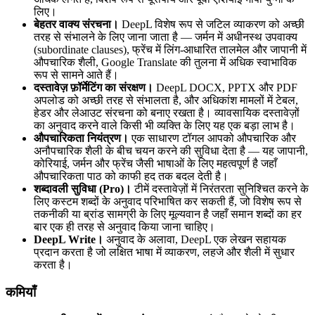
लिए।
बेहतर वाक्य संरचना।
DeepL विशेष रूप से जटिल व्याकरण को अच्छी
तरह से संभालने के लिए जाना जाता है — जर्मन में अधीनस्थ उपवाक्य
(subordinate clauses), फ्रेंच में लिंग-आधारित तालमेल और जापानी में
औपचारिक शैली, Google Translate की तुलना में अधिक स्वाभाविक
रूप से सामने आते हैं।
दस्तावेज़ फ़ॉर्मेटिंग का संरक्षण।
DeepL DOCX, PPTX और PDF
अपलोड को अच्छी तरह से संभालता है, और अधिकांश मामलों में टेबल,
हेडर और लेआउट संरचना को बनाए रखता है। व्यावसायिक दस्तावेज़ों
का अनुवाद करने वाले किसी भी व्यक्ति के लिए यह एक बड़ा लाभ है।
औपचारिकता नियंत्रण।
एक साधारण टॉगल आपको औपचारिक और
अनौपचारिक शैली के बीच चयन करने की सुविधा देता है — यह जापानी,
कोरियाई, जर्मन और फ्रेंच जैसी भाषाओं के लिए महत्वपूर्ण है जहाँ
औपचारिकता पाठ को काफी हद तक बदल देती है।
शब्दावली सुविधा (Pro)।
टीमें दस्तावेज़ों में निरंतरता सुनिश्चित करने के
लिए कस्टम शब्दों के अनुवाद परिभाषित कर सकती हैं, जो विशेष रूप से
तकनीकी या ब्रांड सामग्री के लिए मूल्यवान है जहाँ समान शब्दों का हर
बार एक ही तरह से अनुवाद किया जाना चाहिए।
DeepL Write।
अनुवाद के अलावा, DeepL एक लेखन सहायक
प्रदान करता है जो लक्षित भाषा में व्याकरण, लहजे और शैली में सुधार
करता है।
कमियाँ