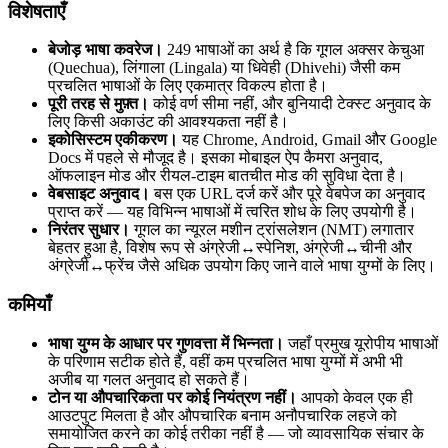
विशेषताएँ
बेजोड़ भाषा कवरेज।
249 भाषाओं का अर्थ है कि गूगल अक्सर केचुआ
(Quechua), लिंगाला (Lingala) या धिवेही (Dhivehi) जैसी कम
प्रचलित भाषाओं के लिए एकमात्र विकल्प होता है।
पूरी तरह से मुफ़्त।
कोई वर्ण सीमा नहीं, और बुनियादी टेक्स्ट अनुवाद के
लिए किसी अकाउंट की आवश्यकता नहीं है।
इकोसिस्टम एकीकरण।
यह Chrome, Android, Gmail और Google
Docs में पहले से मौजूद है। इसका मोबाइल ऐप कैमरा अनुवाद,
ऑफलाइन मोड और रीयल-टाइम बातचीत मोड की सुविधा देता है।
वेबसाइट अनुवाद।
बस एक URL दर्ज करें और पूरे वेबपेज का अनुवाद
प्राप्त करें — यह विभिन्न भाषाओं में त्वरित शोध के लिए उपयोगी है।
निरंतर सुधार।
गूगल का न्यूरल मशीन ट्रांसलेशन (NMT) लगातार
बेहतर हुआ है, विशेष रूप से अंग्रेजी↔स्पेनिश, अंग्रेजी↔चीनी और
अंग्रेजी↔फ्रेंच जैसे अधिक उपयोग किए जाने वाले भाषा युग्मों के लिए।
कमियाँ
भाषा युग्म के आधार पर गुणवत्ता में भिन्नता।
जहाँ प्रमुख यूरोपीय भाषाओं
के परिणाम सटीक होते हैं, वहीं कम प्रचलित भाषा युग्मों में अभी भी
अजीब या गलत अनुवाद हो सकते हैं।
टोन या औपचारिकता पर कोई नियंत्रण नहीं।
आपको केवल एक ही
आउटपुट मिलता है और औपचारिक बनाम अनौपचारिक लहजे को
समायोजित करने का कोई तरीका नहीं है — जो व्यावसायिक संचार के