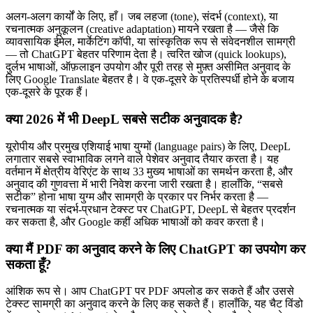
अलग-अलग कार्यों के लिए, हाँ। जब लहजा (tone), संदर्भ (context), या
रचनात्मक अनुकूलन (creative adaptation) मायने रखता है — जैसे कि
व्यावसायिक ईमेल, मार्केटिंग कॉपी, या सांस्कृतिक रूप से संवेदनशील सामग्री
— तो ChatGPT बेहतर परिणाम देता है। त्वरित खोज (quick lookups),
दुर्लभ भाषाओं, ऑफ़लाइन उपयोग और पूरी तरह से मुफ़्त असीमित अनुवाद के
लिए Google Translate बेहतर है। वे एक-दूसरे के प्रतिस्पर्धी होने के बजाय
एक-दूसरे के पूरक हैं।
क्या 2026 में भी DeepL सबसे सटीक अनुवादक है?
यूरोपीय और प्रमुख एशियाई भाषा युग्मों (language pairs) के लिए, DeepL
लगातार सबसे स्वाभाविक लगने वाले पेशेवर अनुवाद तैयार करता है। यह
वर्तमान में क्षेत्रीय वेरिएंट के साथ 33 मुख्य भाषाओं का समर्थन करता है, और
अनुवाद की गुणवत्ता में भारी निवेश करना जारी रखता है। हालाँकि, “सबसे
सटीक” होना भाषा युग्म और सामग्री के प्रकार पर निर्भर करता है —
रचनात्मक या संदर्भ-प्रधान टेक्स्ट पर ChatGPT, DeepL से बेहतर प्रदर्शन
कर सकता है, और Google कहीं अधिक भाषाओं को कवर करता है।
क्या मैं PDF का अनुवाद करने के लिए ChatGPT का उपयोग कर
सकता हूँ?
आंशिक रूप से। आप ChatGPT पर PDF अपलोड कर सकते हैं और उससे
टेक्स्ट सामग्री का अनुवाद करने के लिए कह सकते हैं। हालाँकि, यह चैट विंडो