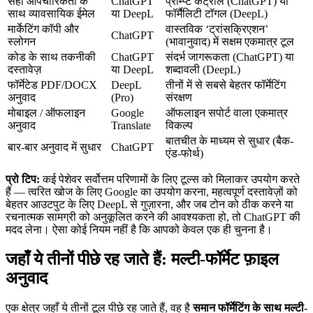
सही औपचारिकता के
ChatGPT
प्रॉम्प्ट कंट्रोल (ChatGPT) या
साथ व्यावसायिक ईमेल
या DeepL
फॉर्मैलिटी टॉगल (DeepL)
मार्केटिंग कॉपी और
वास्तविक ‘ट्रांसक्रिएशन’
ChatGPT
स्लोगन
(भावानुवाद) में सक्षम एकमात्र टूल
कोड के साथ तकनीकी
ChatGPT
संदर्भ जागरूकता (ChatGPT) या
दस्तावेज़
या DeepL
शब्दावली (DeepL)
फॉर्मेटेड PDF/DOCX
DeepL
तीनों में से सबसे बेहतर फॉर्मेटिंग
अनुवाद
(Pro)
संरक्षण
मोबाइल / ऑफलाइन
Google
ऑफलाइन सपोर्ट वाला एकमात्र
अनुवाद
Translate
विकल्प
बातचीत के माध्यम से सुधार (बैक-
बार-बार अनुवाद में सुधार
ChatGPT
एंड-फोर्थ)
प्रो टिप:
कई पेशेवर सर्वोत्तम परिणामों के लिए टूल्स को मिलाकर उपयोग करते
हैं — त्वरित खोज के लिए Google का उपयोग करना, महत्वपूर्ण दस्तावेज़ों को
बेहतर आउटपुट के लिए DeepL से गुज़ारना, और जब टोन को ठीक करने या
रचनात्मक सामग्री को अनुकूलित करने की आवश्यकता हो, तो ChatGPT की
मदद लेना। ऐसा कोई नियम नहीं है कि आपको केवल एक ही चुनना है।
जहाँ ये तीनों पीछे रह जाते हैं: मल्टी-फॉर्मेट फ़ाइल
अनुवाद
एक क्षेत्र जहाँ ये तीनों टूल पीछे रह जाते हैं, वह है
समान फॉर्मेटिंग के साथ मल्टी-