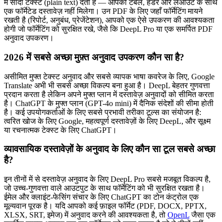
में सादा टेक्स्ट (plain text) देता है — आपको टेबल, हेडर और लेआउट के साथ
एक फॉर्मेटेड दस्तावेज़ नहीं मिलेगा। उन PDF के लिए जहाँ फॉर्मेटिंग मायने
रखती है (रिपोर्ट, अनुबंध, प्रेजेंटेशन), आपको एक ऐसे उपकरण की आवश्यकता
होगी जो फॉर्मेटिंग को सुरक्षित रखे, जैसे कि DeepL Pro या एक समर्पित PDF
अनुवाद उपकरण।
2026 में सबसे अच्छा मुफ़्त अनुवाद उपकरण कौन सा है?
असीमित मुफ्त टेक्स्ट अनुवाद और सबसे व्यापक भाषा कवरेज के लिए, Google
Translate अभी भी सबसे अच्छा विकल्प बना हुआ है। DeepL बेहतर गुणवत्ता
प्रदान करता है लेकिन अपने मुफ्त प्लान में दस्तावेज़ अनुवादों को सीमित करता
है। ChatGPT के मुफ्त प्लान (GPT-4o mini) में दैनिक संदेशों की सीमा होती
है। कई उपयोगकर्ताओं के लिए सबसे प्रभावी तरीका टूल्स का संयोजन है:
त्वरित खोज के लिए Google, महत्वपूर्ण दस्तावेज़ों के लिए DeepL, और सूक्ष्म
या रचनात्मक टेक्स्ट के लिए ChatGPT।
व्यावसायिक दस्तावेज़ों के अनुवाद के लिए कौन सा टूल सबसे अच्छा
है?
इन तीनों में से दस्तावेज़ अनुवाद के लिए DeepL Pro सबसे मजबूत विकल्प है,
जो उच्च-गुणवत्ता वाले आउटपुट के साथ फॉर्मेटिंग को भी सुरक्षित रखता है।
ईमेल और क्लाइंट-फेसिंग संचार के लिए ChatGPT का टोन कंट्रोल एक
मूल्यवान पूरक है। यदि आपको कई फ़ाइल फॉर्मेट (PDF, DOCX, PPTX,
XLSX, SRT, इमेज) में अनुवाद करने की आवश्यकता है, तो
OpenL
जैसा एक