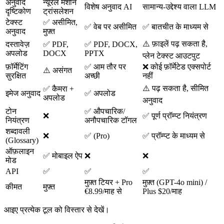
अनुवाद
न्यूरल मशीन
विशेष अनुवाद AI
सामान्य-उद्देश्य वाला LLM
दृष्टिकोण
ट्रांसलेशन
टेक्स्ट
✅ असीमित,
✅ वेब पर असीमित
✅ बातचीत के माध्यम से
अनुवाद
मुफ़्त
⚠️ फ़ाइलें पढ़ सकता है,
दस्तावेज़
✅ PDF,
✅ PDF, DOCX,
अपलोड
DOCX
PPTX
प्लेन टेक्स्ट आउटपुट
फ़ॉर्मेटिंग
✅ आम तौर पर
❌ कोई फ़ॉर्मेटेड एक्सपोर्ट
⚠️ असंगत
सुरक्षित
अच्छी
नहीं
⚠️ पढ़ सकता है, सीमित
✅ कैमरा +
इमेज अनुवाद
✅ अपलोड
अपलोड
अनुवाद
टोन
✅ औपचारिक/
❌
✅ पूर्ण प्रॉम्प्ट नियंत्रण
नियंत्रण
अनौपचारिक टॉगल
शब्दावली
❌
✅ (Pro)
✅ प्रॉम्प्ट के माध्यम से
(Glossary)
ऑफ़लाइन
✅ मोबाइल ऐप
❌
❌
मोड
API
✅
✅
✅
मुफ़्त टियर + Pro
मुफ़्त (GPT-4o mini) /
कीमत
मुफ़्त
€8.99/माह से
Plus $20/माह
आइए प्रत्येक टूल को विस्तार से देखें।