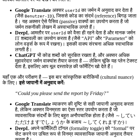
Google Translate
अक्सर
का जर्मन में अनुवाद कर देता है
userId
(जैसे
), जिससे कोड का संदर्भ (reference) बिगड़ जाता
Benutzer-ID
है। यह अक्सर ऐसे पैसिव (passive) वाक्यों का उपयोग करता है जो
जर्मन तकनीकी लेखन में अस्वाभाविक लगते हैं।
DeepL
आमतौर पर
को वैसा ही रहने देता है और मानक जर्मन
userId
IT शब्दावली का उपयोग करता है (जैसे “API” और “Parameter” को
लोन वर्ड्स के रूप में रखना)। इसकी वाक्य संरचना अधिक स्वाभाविक
लगती है।
ChatGPT
भी कोड शब्दों को सुरक्षित रखता है, और अक्सर अधिक
मुहावरेदार जर्मन वाक्यांश तैयार करता है — लेकिन चूंकि यह प्लेन टेक्स्ट
देता है, इसलिए आप मूल दस्तावेज़ की फॉर्मेटिंग खो देते हैं।
यहाँ एक और परीक्षण है — इस बार सांस्कृतिक बारीकियों (cultural nuance)
के लिए।
इसे जापानी में अनुवाद करें:
“Could you please send the report by Friday?”
Google Translate
व्याकरण की दृष्टि से सही जापानी अनुवाद करता
है, लेकिन अक्सर विनम्रता का ऐसा स्तर उपयोग करता है जो
व्यावसायिक संदर्भों के लिए बहुत अनौपचारिक होता है (जैसे ～してい
ただけますでしょうか के बजाय ～してくれますか)।
DeepL
अपने फॉर्मैलिटी टॉगल (formality toggle) को “formal” पर
सेट करने पर उचित रूप से विनम्र व्यावसायिक जापानी अनुवाद तैयार
करता है।