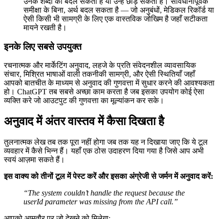
उनके शब्दों को बदल सकता है या उन्हें छोड़ सकता है। सावधानीपूर्वक
समीक्षा के बिना, अर्थ बदल सकता है — जो अनुबंधों, मेडिकल रिकॉर्ड या
ऐसी किसी भी सामग्री के लिए एक वास्तविक जोखिम है जहाँ सटीकता
मायने रखती है।
इनके लिए सबसे उपयुक्त
रचनात्मक और मार्केटिंग अनुवाद, लहजे के प्रति संवेदनशील व्यावसायिक
संचार, मिश्रित भाषाओं वाली तकनीकी सामग्री, और ऐसी स्थितियाँ जहाँ
आपको बातचीत के माध्यम से अनुवाद की गुणवत्ता में सुधार करने की आवश्यकता
हो। ChatGPT तब सबसे अच्छा काम करता है जब इसका उपयोग कोई ऐसा
व्यक्ति करे जो आउटपुट की गुणवत्ता का मूल्यांकन कर सके।
अनुवाद में अंतर वास्तव में कैसा दिखता है
तुलनात्मक लेख तब तक पूरा नहीं होगा जब तक यह न दिखाया जाए कि ये टूल
व्यवहार में कैसे भिन्न हैं। यहाँ एक ठोस उदाहरण दिया गया है जिसे आप अभी
स्वयं आज़मा सकते हैं।
इस वाक्य को तीनों टूल में पेस्ट करें और इसका अंग्रेजी से जर्मन में अनुवाद करें:
“The system couldn’t handle the request because the
userId parameter was missing from the API call.”
आपको आमतौर पर जो देखने को मिलेगा: