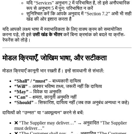
यदि “Services” अनुभाग 2 में परिभाषित है, तो इसे अनौपचारिक
रूप से अनुभाग 5 में पुनः परिभाषित न करें
सुनिश्चित करें कि आपके अनुवाद में “Section 7.2” अभी भी सही
खंड की ओर इशारा करता है
यदि आपको लक्ष्य भाषा में स्वाभाविकता के लिए वाक्य क्रम को समायोजित
करना पड़े, तो इसे
उसी खंड के भीतर
करें बिना क्रमांक को बदले या क्रॉस-
रेफरेंस को तोड़े।
मोडल क्रियाएँ, जोखिम भाषा, और सटीकता
मोडल क्रियाएँ कानूनी भार रखती हैं। इन्हें सावधानी से संभालें:
“Shall” / “must”
– बाध्यकारी दायित्व
“Will”
– अक्सर भविष्य तथ्य, जरूरी नहीं कि दायित्व
“May”
– विवेक या अनुमति
“Can”
– क्षमता, कानूनी अनुमति नहीं
“Should”
– सिफारिश, दायित्व नहीं (जब तक अनुबंध अन्यथा न कहे)
दायित्वों को “उन्नत” या “अवमूल्यन” करने से बचें:
❌ “The Supplier may deliver…” → अनुवादित “The Supplier
must deliver…”
❌ “The Customer shall pay…” → अनुवादित “The Customer