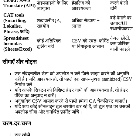
Cloud / AWS
पाइपलाइनों के लिए
हैंडलिंग की
करने वाली
Translate (API)
उपयुक्त
आवश्यकता
टीमें
CAT tools
बड़े पैमाने पर
(Smartling,
शब्दावली/QA,
अधिक सेटअप +
उत्पाद/UI
Lokalise,
सहयोग
लागत
स्थानीयकरण
Phrase, आदि)
Spreadsheet
केवल छोटी,
कोई अतिरिक्त
CSV को स्वतः फॉर्मेट
formulas
कम जोखिम
टूलिंग नहीं
या बिगाड़ना आसान
(Sheets/Excel)
वाली फाइलें
सीमाएँ और नोट्स
उस संवेदनशील डेटा को अपलोड न करें जिसे साझा करने की अनुमति
नहीं है। यदि आवश्यक हो, तो पहले एक साफ-सुथरा (sanitized) CSV
निर्यात करें।
यदि आपके सिस्टम को विशिष्ट हेडर नामों की आवश्यकता है, तो हेडर
पंक्ति का अनुवाद न करें।
अनुवादित CSV आयात करने से पहले हमेशा QA चेकलिस्ट चलाएँ।
यदि आप कोई ऑनलाइन टूल उपयोग कर रहे हैं, तो टूल पृष्ठ पर उसकी
अपलोड सीमा और समर्थित फ़ॉर्मेट जाँचें।
चरण-दर-चरण
टूल खोलें