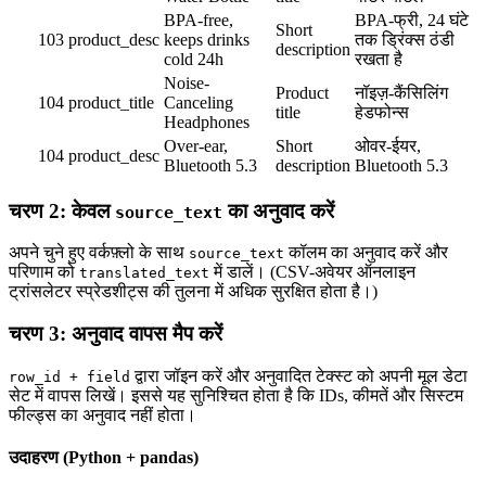
BPA-free,
BPA-फ्री, 24 घंटे
Short
103
product_desc
keeps drinks
तक ड्रिंक्स ठंडी
description
cold 24h
रखता है
Noise-
Product
नॉइज़-कैंसिलिंग
104
product_title
Canceling
title
हेडफोन्स
Headphones
Over-ear,
Short
ओवर-ईयर,
104
product_desc
Bluetooth 5.3
description
Bluetooth 5.3
चरण 2: केवल
का अनुवाद करें
source_text
अपने चुने हुए वर्कफ़्लो के साथ
कॉलम का अनुवाद करें और
source_text
परिणाम को
में डालें। (CSV-अवेयर ऑनलाइन
translated_text
ट्रांसलेटर स्प्रेडशीट्स की तुलना में अधिक सुरक्षित होता है।)
चरण 3: अनुवाद वापस मैप करें
द्वारा जॉइन करें और अनुवादित टेक्स्ट को अपनी मूल डेटा
row_id + field
सेट में वापस लिखें। इससे यह सुनिश्चित होता है कि IDs, कीमतें और सिस्टम
फील्ड्स का अनुवाद नहीं होता।
उदाहरण (Python + pandas)