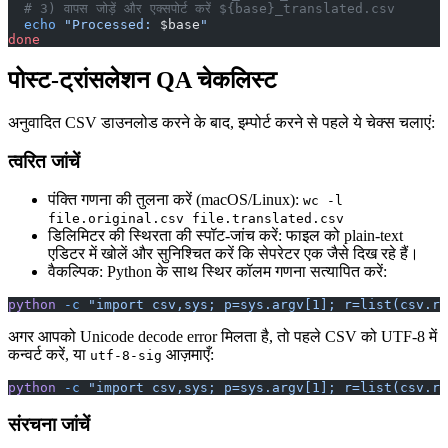
  # 3) वापस जोड़ें और एक्सपोर्ट करें ${base}_translated.csv
  echo
 "Processed: 
$base
"
done
पोस्ट-ट्रांसलेशन QA चेकलिस्ट
अनुवादित CSV डाउनलोड करने के बाद, इम्पोर्ट करने से पहले ये चेक्स चलाएं:
त्वरित जांचें
पंक्ति गणना की तुलना करें (macOS/Linux):
wc -l
file.original.csv file.translated.csv
डिलिमिटर की स्थिरता की स्पॉट-जांच करें: फाइल को plain-text
एडिटर में खोलें और सुनिश्चित करें कि सेपरेटर एक जैसे दिख रहे हैं।
वैकल्पिक: Python के साथ स्थिर कॉलम गणना सत्यापित करें:
python
 -c
 "import csv,sys; p=sys.argv[1]; r=list(csv.re
अगर आपको Unicode decode error मिलता है, तो पहले CSV को UTF-8 में
कन्वर्ट करें, या
आज़माएँ:
utf-8-sig
python
 -c
 "import csv,sys; p=sys.argv[1]; r=list(csv.re
संरचना जांचें