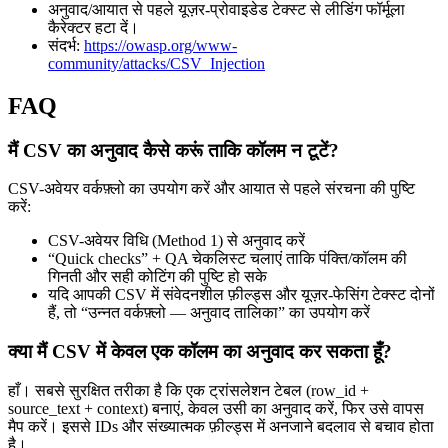
अनुवाद/आयात से पहले यूज़र-प्रोवाइडेड टेक्स्ट से लीडिंग फॉर्मूला
कैरेक्टर हटा दें।
संदर्भ:
https://owasp.org/www-
community/attacks/CSV_Injection
FAQ
मैं CSV का अनुवाद कैसे करूं ताकि कॉलम न टूटें?
CSV-अवेयर वर्कफ़्लो का उपयोग करें और आयात से पहले संरचना की पुष्टि
करें:
CSV-अवेयर विधि (Method 1) से अनुवाद करें
“Quick checks” + QA चेकलिस्ट चलाएं ताकि पंक्ति/कॉलम की
गिनती और सही कोटिंग की पुष्टि हो सके
यदि आपकी CSV में संवेदनशील फ़ील्ड्स और यूज़र-फेसिंग टेक्स्ट दोनों
हैं, तो “उन्नत वर्कफ़्लो — अनुवाद तालिका” का उपयोग करें
क्या मैं CSV में केवल एक कॉलम का अनुवाद कर सकता हूँ?
हाँ। सबसे सुरक्षित तरीका है कि एक ट्रांसलेशन टेबल (row_id +
source_text + context) बनाएं, केवल उसी का अनुवाद करें, फिर उसे वापस
मैप करें। इससे IDs और संख्यात्मक फ़ील्ड्स में अनजाने बदलाव से बचाव होता
है।