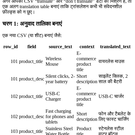
अगर आपका CSV “translate” और “don’t translate” डेटा का मिश्रण है, तो
एक अलग translation table बनाएं ताकि ट्रांसलेशन कभी भी संवेदनशील
फ़ील्ड्स को न छुए।
चरण 1: अनुवाद तालिका बनाएं
एक नया CSV (या शीट) बनाएं जैसे:
row_id
field
source_text
context
translated_text
E-
Wireless
commerce
101
product_title
वायरलेस माउस
Mouse
product
title
Silent clicks, 2-
Short
साइलेंट क्लिक, 2
101
product_desc
year battery
description
साल की बैटरी
E-
USB-C
commerce
102
product_title
USB-C चार्जर
Charger
product
title
Fast charging
Short
फोन और टैबलेट के
102
product_desc
for phones and
description
लिए फास्ट चार्जिंग
tablets
Stainless Steel
Product
स्टेनलेस स्टील
103
product_title
Water Bottle
title
वाटर बॉटल