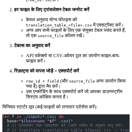
हर फाइल के लिए ट्रांसलेशन टेबल जनरेट करें
केवल अनुवाद योग्य फील्ड्स को
में एक्सट्रैक्ट करें।
translation_table_<file>.csv
अगर आप सभी फाइलों के लिए एक संयुक्त टेबल पसंद करते हैं,
तो एक
कॉलम रखें।
source_file
टेबल्स का अनुवाद करें
API वर्कफ़्लो या CSV-अवेयर टूल का उपयोग फाइल-बाय-
फाइल करें।
रिज़ल्ट्स को वापस जोड़ें + एक्सपोर्ट करें
(और
अगर उपयोग किया
row_id + field
source_file
गया है) द्वारा मैप करें।
उस एन्कोडिंग के साथ एक्सपोर्ट करें जो आपका डाउनस्ट्रीम
सिस्टम अपेक्षित करता है।
मिनिमल स्टार्टर लूप (कई फाइलों को लगातार प्रोसेस करें):
for
 f 
in
 ./input/*.csv
; 
do
  base
=
"$(
basename
 "
$f
" .csv)"
  # 1) ट्रांसलेशन टेबल एक्सट्रैक्ट करें (अपने स्कीमा के अनुसार लागू करें)
  # 2) translate translation_table_${base}.csv -> trans