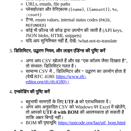
URLs, emails, file paths
प्लेसहोल्डर और वेरिएबल्स (
,
,
,
{name}
{{amount}}
%s
)
:count
टैग्स, enum values, internal status codes (
,
PAID
)
REFUNDED
कोई भी फ़ील्ड जो कोड द्वारा उपयोग की जाती है (API keys,
JSON blobs, HTML snippets)
यदि आप सुनिश्चित नहीं हैं, देखें: /what-not-to-translate
डिलिमिटर, उद्धरण नियम, और लाइन एंडिंग्स की पुष्टि करें
अगर आप CSV खोलते हैं और वह “एक कॉलम जैसा दिखता है”,
तो संभवतः डिलिमिटर गलत है।
सामान्य CSV में
डिलिमिटर और
उद्धरण का उपयोग होता है
,
"
(देखें RFC 4180:
https://www.rfc-
editor.org/rfc/rfc4180)।
एन्कोडिंग की पुष्टि करें
बहुभाषी सामग्री के लिए
UTF‑8
को प्राथमिकता दें।
अगर आप अनुवादित CSV को Windows पर Excel में खोलेंगे,
तो आपको
UTF‑8 with BOM
की आवश्यकता हो सकती है
ताकि अक्षर बिगड़ें नहीं।
BOM की पृष्ठभूमि:
https://unicode.org/faq/utf_bom.html