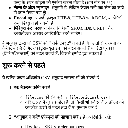
वैल्यू के अंदर कोट्स को एस्केप करना होता है (आम तौर पर
)।
""
सेल्स के अंदर न्यूलाइन
: अनुमति है, लेकिन केवल तभी जब सेल को सही
से कोट किया गया हो।
Encoding
: आपकी फ़ाइल UTF‑8, UTF‑8 with BOM, या लेगेसी
एन्कोडिंग्स में हो सकती है।
मिश्रित डेटा प्रकार
: नंबर, तिथियाँ, SKUs, IDs, URLs, और
प्लेसहोल्डर अक्सर अपरिवर्तित रहने चाहिए।
वे अनुवाद टूल्स जो CSV को “सिर्फ टेक्स्ट” मानते हैं, वे गलती से संरचना के
कैरेक्टर्स (डिलिमिटर/कोट्स/न्यूलाइन) को बदल सकते हैं या डेटा प्रकार
(तिथियाँ/संख्याएँ) को बदल सकते हैं, जिससे इम्पोर्ट टूट सकता है।
शुरू करने से पहले
ये त्वरित कदम अधिकांश CSV अनुवाद समस्याओं को रोकते हैं:
एक बैकअप कॉपी बनाएं
को सेव करें →
।
file.csv
file.original.csv
यदि CSV में ग्राहक डेटा है, तो किसी भी संवेदनशील फ़ील्ड को
अपलोड करने से पहले हटा दें या गुमनाम कर दें।
“अनुवाद न करें” फ़ील्ड्स की पहचान करें
इन्हें अपरिवर्तित रखें:
IDs, keys, SKUs, order numbers