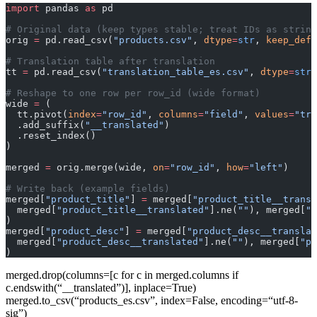
import
 pandas 
as
 pd
# Original data (keep types stable; treat IDs as string
orig 
=
 pd.read_csv(
"products.csv"
, 
dtype
=
str
, 
keep_defa
# Translation table after translation
tt 
=
 pd.read_csv(
"translation_table_es.csv"
, 
dtype
=
str
,
# Reshape to one row per row_id (wide format)
wide 
=
 (
  tt.pivot(
index
=
"row_id"
, 
columns
=
"field"
, 
values
=
"tra
  .add_suffix(
"__translated"
)
  .reset_index()
)
merged 
=
 orig.merge(wide, 
on
=
"row_id"
, 
how
=
"left"
)
# Write back (example fields)
merged[
"product_title"
] 
=
 merged[
"product_title__transl
  merged[
"product_title__translated"
].ne(
""
), merged[
"p
)
merged[
"product_desc"
] 
=
 merged[
"product_desc__translat
  merged[
"product_desc__translated"
].ne(
""
), merged[
"pr
)
merged.drop(columns=[c for c in merged.columns if
c.endswith(“__translated”)], inplace=True)
merged.to_csv(“products_es.csv”, index=False, encoding=“utf-8-
sig”)