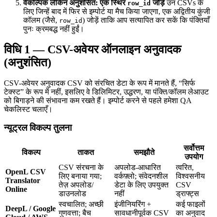
वैकल्पिक लेकिन अनुशंसित: एक स्थिर
जोड़ें
उन CSVs के
row_id
लिए जिन्हें बाद में फिर से इम्पोर्ट या मैच किया जाएगा, एक अद्वितीय कुंजी
कॉलम (जैसे,
) जोड़ें ताकि आप सत्यापित कर सकें कि पंक्तियाँ
row_id
पुनः क्रमबद्ध नहीं हुईं।
विधि 1 — CSV-अवेयर ऑनलाइन अनुवादक
(अनुशंसित)
CSV-अवेयर अनुवादक CSV को संरचित डेटा के रूप में मानते हैं, “सिर्फ
टेक्स्ट” के रूप में नहीं, इसलिए वे डिलिमिटर, उद्धरण, या पंक्ति/कॉलम लेआउट
को बिगाड़ने की संभावना कम रखते हैं। इम्पोर्ट करने से पहले हमेशा QA
चेकलिस्ट चलाएँ।
न्यूट्रल विकल्प तुलना
सर्वोत्तम
विकल्प
ताकत
समझौते
उपयोग
CSV संरचना के
अपलोड-आधारित
त्वरित,
OpenL CSV
लिए बनाया गया;
वर्कफ़्लो; संवेदनशील
विश्वसनीय
Translator
तेज़ अपलोड/
डेटा के लिए उपयुक्त
CSV
Online
डाउनलोड
नहीं
ड्राफ्ट्स
स्वचालित; अच्छी
इंजीनियरिंग +
कई फाइलों
DeepL / Google
गुणवत्ता; बैच
सावधानीपूर्वक CSV
का अनुवाद