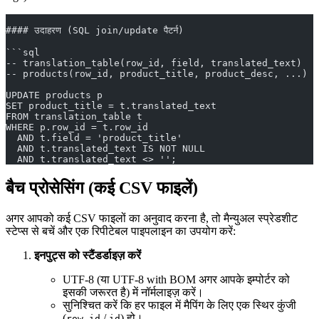
#### उदाहरण (SQL join/update पैटर्न)
```sql
-- translation_table(row_id, field, translated_text)
-- products(row_id, product_title, product_desc, ...)
UPDATE products p
SET product_title = t.translated_text
FROM translation_table t
WHERE p.row_id = t.row_id
  AND t.field = 'product_title'
  AND t.translated_text IS NOT NULL
  AND t.translated_text <> '';
बैच प्रोसेसिंग (कई CSV फाइलें)
अगर आपको कई CSV फाइलों का अनुवाद करना है, तो मैन्युअल स्प्रेडशीट
स्टेप्स से बचें और एक रिपीटेबल पाइपलाइन का उपयोग करें:
इनपुट्स को स्टैंडर्डाइज़ करें
UTF‑8 (या UTF‑8 with BOM अगर आपके इम्पोर्टर को
इसकी जरूरत है) में नॉर्मलाइज़ करें।
सुनिश्चित करें कि हर फाइल में मैपिंग के लिए एक स्थिर कुंजी
(
/
) हो।
row_id
id